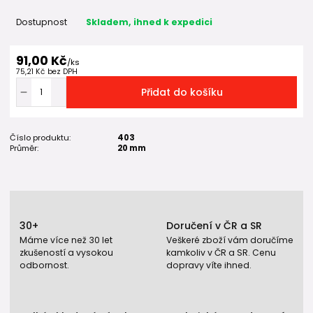
Dostupnost
Skladem, ihned k expedici
91,00 Kč
/
ks
75,21 Kč
bez DPH
Přidat do košíku
Číslo produktu:
403
Průměr:
20 mm
30+
Doručení v ČR a SR
Máme více než 30 let
Veškeré zboží vám doručíme
zkušeností a vysokou
kamkoliv v ČR a SR. Cenu
odbornost.
dopravy víte ihned.