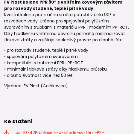
FV Plast koleno PPR 90° s vnitřním kovovým závitem
pro rozvody studené, teplé i pitné vody.
Kvalitní koleno pro změnu směru potrubí v úhlu 90° v
rozvodech vody. Určeno pro spojování polyfúzním
svařováním s trubkami z materiálu PPR i moderním PP-RCT.
Díky hladkému vnitřnímu povrchu pomáhá minimalizovat
tlakové ztráty a zajišťuje spolehlivý provoz po dlouhá léta.
• pro rozvody studené, teplé i pitné vody
• spojování polyfúzním svařováním
• kompatibilní s trubkami PPR i PP-RCT
• minimální tlakové ztráty díky hladkému průtoku
• dlouhá životnost více než 50 let
Výrobce: FV Plast (Čelákovice)
Ke stažení
_ps_10742Prohlaseni-o-shode-system-PP-