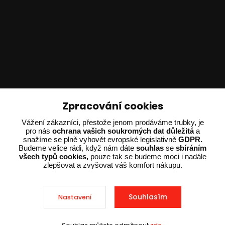
Technické poradenství
Zpracování cookies
Vážení zákazníci, přestože jenom prodáváme trubky, je
Ing. Adam Dvořák
pro nás
ochrana vašich soukromých dat důležitá
a
+420 602 234 254
snažíme se plně vyhovět evropské legislativně
GDPR.
(Po-Pá 8:00 - 15:00)
Budeme velice rádi, když nám dáte
souhlas
se
sbíráním
všech typů cookies,
pouze tak se budeme moci i nadále
zlepšovat a zvyšovat váš komfort nákupu.
potrebujiporadit@dvorak-karlik.cz
Souhlasím
Nastavení
2025 © Dvorak-Karlik.cz – Všechna práva vyhrazena. Design od
EmpireDesign
nakódoval
OndřejDvořák.com
.