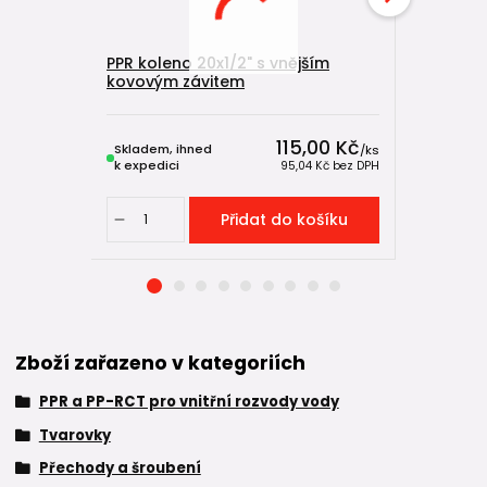
PPR koleno 20x1/2" s vnějším
PPR kole
kovovým závitem
115,00 Kč
Skladem, ihned
Skladem, 
/
ks
k expedici
k expedici
95,04 Kč
bez DPH
Přidat do košíku
Zboží zařazeno v kategoriích
PPR a PP-RCT pro vnitřní rozvody vody
Tvarovky
Přechody a šroubení