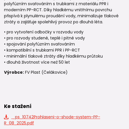
polyfúzním svařováním s trubkami z materiálu PPR i
moderním PP-RCT. Díky hladkému vnitřnímu povrchu
přispívá k plynulému proudění vody, minimalizuje tlakové
ztráty a zajišťuje spolehlivý provoz po dlouhá léta.
• pro vytvoření odbočky v rozvodu vody
• pro rozvody studené, teplé i pitné vody
• spojování polyfúzním svařováním
• kompatibilní s trubkami PPR i PP-RCT
• minimální tlakové ztráty díky hladkému průtoku
• dlouhá životnost více než 50 let
Výrobce:
FV Plast (Čelákovice)
Ke stažení
_ps_10742Prohlaseni-o-shode-system-PP-
R_08_2025.pdf