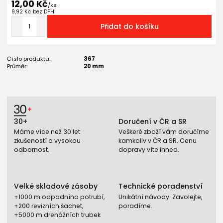
12,00 Kč
/
ks
9,92 Kč
bez DPH
Přidat do košíku
Číslo produktu:
367
Průměr:
20 mm
30+
Doručení v ČR a SR
Máme více než 30 let
Veškeré zboží vám doručíme
zkušeností a vysokou
kamkoliv v ČR a SR. Cenu
odbornost.
dopravy víte ihned.
Velké skladové zásoby
Technické poradenství
+1000 m odpadního potrubí,
Unikátní návody. Zavolejte,
+200 revizních šachet,
poradíme.
+5000 m drenážních trubek