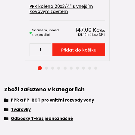
PPR koleno 20x3/4" s vnějším
PPR kole
kovovým závitem
147,00 Kč
Skladem, ihned
Skladem, 
/
ks
k expedici
k expedici
121,49 Kč
bez DPH
Přidat do košíku
Zboží zařazeno v kategoriích
PPR a PP-RCT pro vnitřní rozvody vody
Tvarovky
Odbočky T-kus jednoznačné