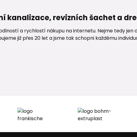
ní kanalizace, revizních šachet a d
lností a rychlostí nákupu na internetu. Nejme tedy jen d
me již přes 20 let a jsme tak schopni každému individuáln