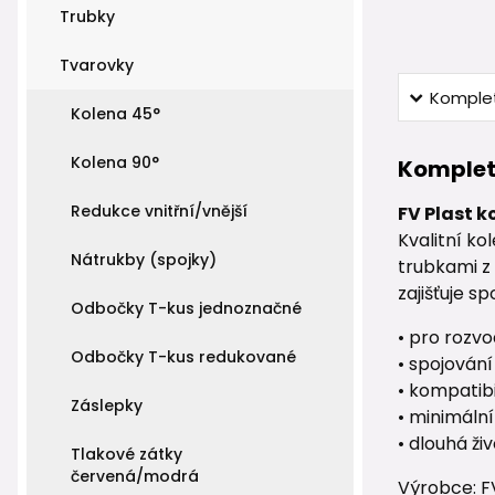
Trubky
Tvarovky
Komplet
Kolena 45°
Kolena 90°
Komplet
Redukce vnitřní/vnější
FV Plast k
Kvalitní k
Nátrukby (spojky)
trubkami z
zajišťuje s
Odbočky T-kus jednoznačné
• pro rozvo
Odbočky T-kus redukované
• spojován
• kompatibi
Záslepky
• minimáln
• dlouhá ži
Tlakové zátky
červená/modrá
Výrobce: F