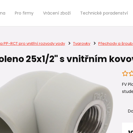
jna
Pro firmy
Vrácení zboží
Technické poradenství
a PP-RCT pro vnitřní rozvody vody
Tvarovky
Přechody a šroub
oleno 25x1/2" s vnitřním ko
FV Pl
stude
Do
1