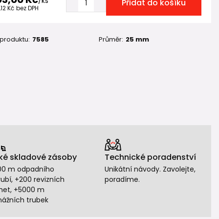
/
ks
Přidat do košíku
,12 Kč
bez DPH
 produktu:
7585
Průměr:
25 mm
ké skladové zásoby
Technické poradenství
00 m odpadního
Unikátní návody. Zavolejte,
ubí, +200 revizních
poradíme.
het, +5000 m
nážních trubek