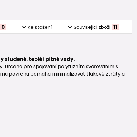
0
Ke stažení
Související zboží
11
 studené, teplé i pitné vody.
dy. Určeno pro spojování polyfúzním svařováním s
ímu povrchu pomáhá minimalizovat tlakové ztráty a