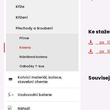
Kříže
Křížení
Přechody a šroubení
Ke staže
Přímé
_ps_10
Kolena
_ps_10
Nástěnná kolena
Odbočky T-kus
Souvisej
Kotvící materiál, izolace,
stavební chemie
Vodovodní baterie
Nářadí