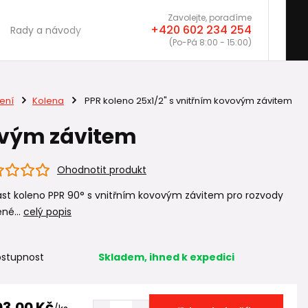
Zavolejte, poradíme
+420 602 234 254
Rady a návody
(Po-Pá 8:00 - 15:00)
ení
Kolena
PPR koleno 25x1/2" s vnitřním kovovým závitem
vovým závitem
Ohodnotit produkt
ast koleno PPR 90° s vnitřním kovovým závitem pro rozvody
né...
celý popis
stupnost
Skladem, ihned k expedici
03,00 Kč