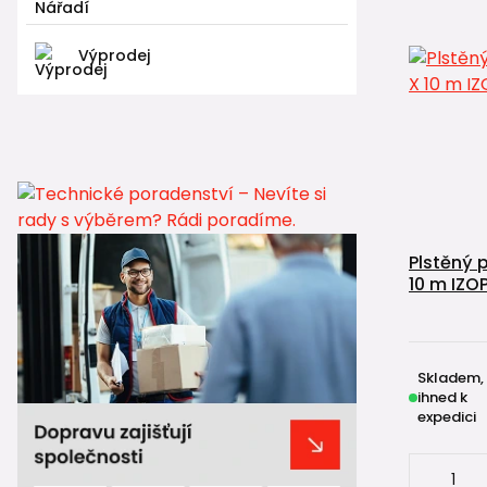
Výprodej
Plstěný 
10 m IZO
Skladem,
ihned k
expedici