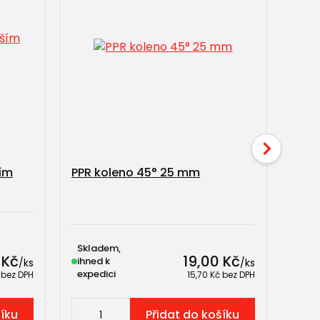
ším
PPR koleno 45° 25 mm
PPR 
Skladem,
Skl
 Kč
19,00 Kč
ihned k
ihne
/
ks
/
ks
expedici
expe
č
bez DPH
15,70 Kč
bez DPH
šíku
Přidat do košíku