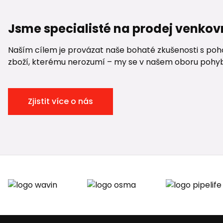
Jsme specialisté na prodej venkov
Naším cílem je provázat naše bohaté zkušenosti s pohod
zboží, kterému nerozumí – my se v našem oboru pohybuje
Zjistit více o nás