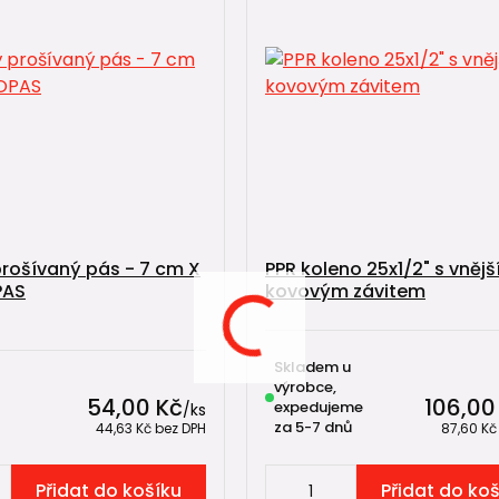
prošívaný pás - 7 cm X
PPR koleno 25x1/2" s vněj
PAS
kovovým závitem
Skladem u
výrobce,
54,00 Kč
106,00
expedujeme
/
ks
za 5-7 dnů
44,63 Kč
bez DPH
87,60 K
Přidat do košíku
Přidat do ko