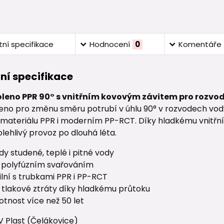
ní specifikace
Hodnocení
0
Komentáře
ní specifikace
oleno PPR 90° s vnitřním kovovým závitem pro rozvody
oleno pro změnu směru potrubí v úhlu 90° v rozvodech vo
 materiálu PPR i moderním PP-RCT. Díky hladkému vnitřn
polehlivý provoz po dlouhá léta.
dy studené, teplé i pitné vody
í polyfúzním svařováním
lní s trubkami PPR i PP-RCT
í tlakové ztráty díky hladkému průtoku
votnost více než 50 let
V Plast (Čelákovice)