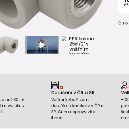
85
Číslo
Doručení v ČR a SR
Vel
e než 30 let
Veškeré zboží vám
+10
tí a vysokou
doručíme kamkoliv v ČR a
potr
t.
SR. Cenu dopravy víte
šac
ihned.
dre