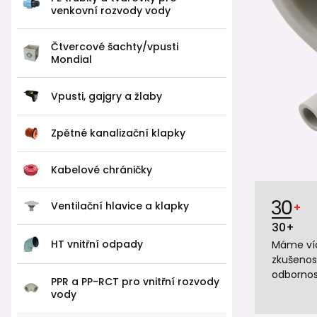
venkovní rozvody vody
Čtvercové šachty/vpusti
Mondial
Vpusti, gajgry a žlaby
Zpětné kanalizační klapky
Kabelové chráničky
Ventilační hlavice a klapky
30+
HT vnitřní odpady
Máme víc
zkušenos
odbornos
PPR a PP-RCT pro vnitřní rozvody
vody