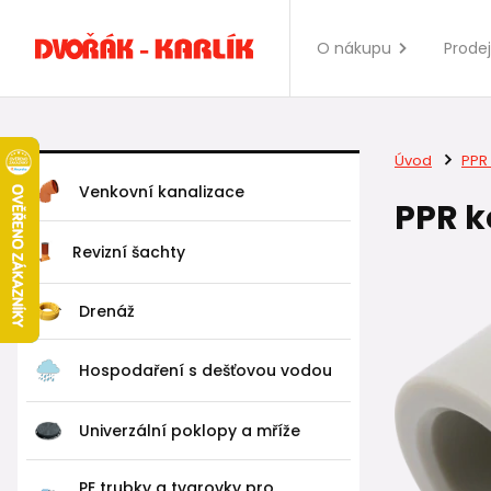
O nákupu
Prode
Úvod
PPR 
Venkovní kanalizace
PPR k
Revizní šachty
Drenáž
Hospodaření s dešťovou vodou
Univerzální poklopy a mříže
PE trubky a tvarovky pro