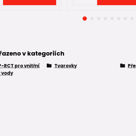
řazeno v kategoriích
P-RCT pro vnitřní
Tvarovky
Pře
 vody