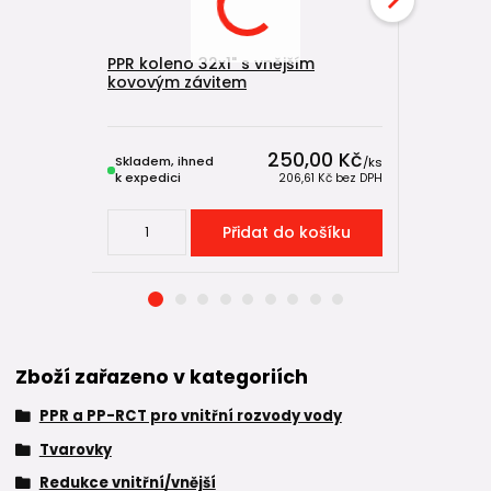
PPR koleno 32x1" s vnějším
PPR kříž 
kovovým závitem
Skladem u
výrobce,
250,00 Kč
Skladem, ihned
expeduje
/
ks
k expedici
5-7 dnů
206,61 Kč
bez DPH
Přidat do košíku
Zboží zařazeno v kategoriích
PPR a PP-RCT pro vnitřní rozvody vody
Tvarovky
Redukce vnitřní/vnější