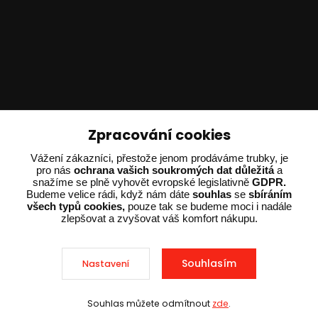
Technické poradenství
Zpracování cookies
Vážení zákazníci, přestože jenom prodáváme trubky, je
Ing. Adam Dvořák
pro nás
ochrana vašich soukromých dat důležitá
a
+420 602 234 254
snažíme se plně vyhovět evropské legislativně
GDPR.
(Po-Pá 8:00 - 15:00)
Budeme velice rádi, když nám dáte
souhlas
se
sbíráním
všech typů cookies,
pouze tak se budeme moci i nadále
zlepšovat a zvyšovat váš komfort nákupu.
potrebujiporadit@dvorak-karlik.cz
Souhlasím
Nastavení
2025 © Dvorak-Karlik.cz – Všechna práva vyhrazena. Design od
EmpireDesign
nakódoval
OndřejDvořák.com
.
Souhlas můžete odmítnout
zde
.
Sleva při nákupu nad 10 000 Kč
Vytvořeno na
Eshop-rychle.cz