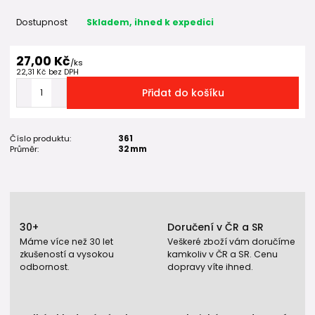
Dostupnost
Skladem, ihned k expedici
27,00 Kč
/
ks
22,31 Kč
bez DPH
Přidat do košíku
Číslo produktu:
361
Průměr:
32 mm
30+
Doručení v ČR a SR
Máme více než 30 let
Veškeré zboží vám doručíme
zkušeností a vysokou
kamkoliv v ČR a SR. Cenu
odbornost.
dopravy víte ihned.