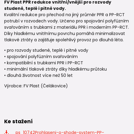
FV Plast PPR redukce vnitřní/vnější pro rozvody
studené, teplé i pitné vody.
Kvalitní redukce pro přechod na jiný průměr PPR a PP-RCT
potrubí v rozvodech vody. Určeno pro spojování polyfúzním
svařováním s trubkami z materiálu PPR i moderním PP-RCT.
Díky hladkému vnitřnímu povrchu pomáhá minimalizovat
tlakové ztráty a zajišťuje spolehlivý provoz po dlouhá léta.
• pro rozvody studené, teplé i pitné vody
• spojování polyfúzním svařováním
• kompatibilní s trubkami PPR i PP-RCT
• minimální tlakové ztráty díky hladkému průtoku
• dlouhá životnost více než 50 let
Výrobce: FV Plast (Čelákovice)
Ke stažení
_ps_10742Prohlaseni-o-shode-system-PP-