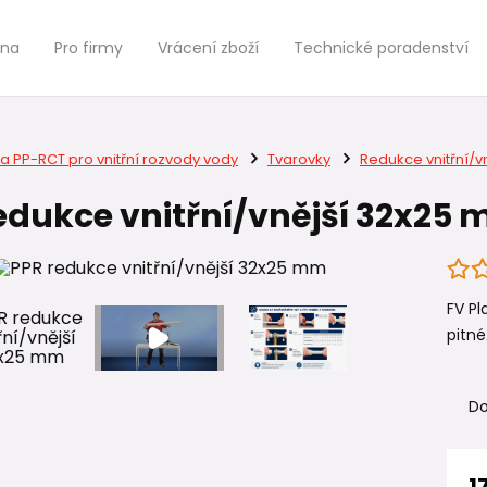
jna
Pro firmy
Vrácení zboží
Technické poradenství
a PP-RCT pro vnitřní rozvody vody
Tvarovky
Redukce vnitřní/vn
edukce vnitřní/vnější 32x25
FV Pl
pitné.
Do
1