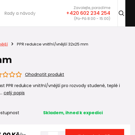
Zavolejte, poradíme
+420 602 234 254
Rady a návody
(Po-Pá 8:00 - 15:00)
ější
PPR redukce vnitřní/vnější 32x25 mm
 mm
Ohodnotit produkt
ast PPR redukce vnitřní/vnější pro rozvody studené, teplé i
..
celý popis
stupnost
Skladem, ihned k expedici
7,00 Kč