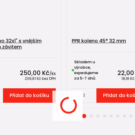
no 32x1" s vnějším
PPR koleno 45° 32 mm
 závitem
Skladem u
výrobce,
250,00 Kč
22,00
expedujeme
/
ks
za 5-7 dnů
206,61 Kč
bez DPH
18,18 K
Přidat do košíku
Přidat do ko