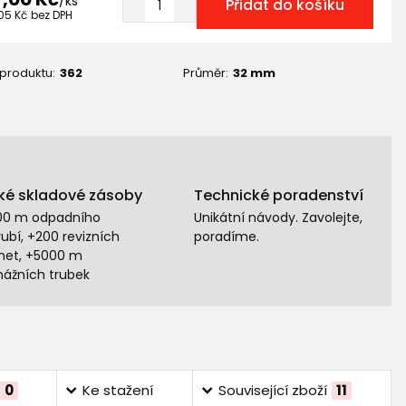
/
ks
Přidat do košíku
,05 Kč
bez DPH
 produktu:
362
Průměr:
32 mm
ké skladové zásoby
Technické poradenství
00 m odpadního
Unikátní návody. Zavolejte,
ubí, +200 revizních
poradíme.
het, +5000 m
nážních trubek
0
Ke stažení
Související zboží
11