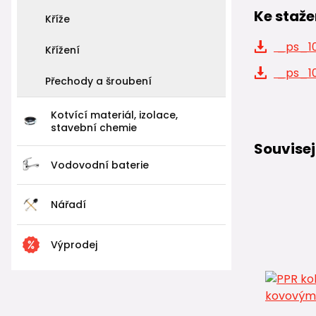
Ke staže
Kříže
_ps_10
Křížení
_ps_10
Přechody a šroubení
Kotvící materiál, izolace,
stavební chemie
Souvisej
Vodovodní baterie
Nářadí
Výprodej