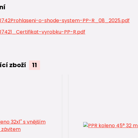
ní
742Prohlaseni-o-shode-system-PP-R_08_2025.pdf
7421_Certifikat-vyrobku-PP-R.pdf
ící zboží
11