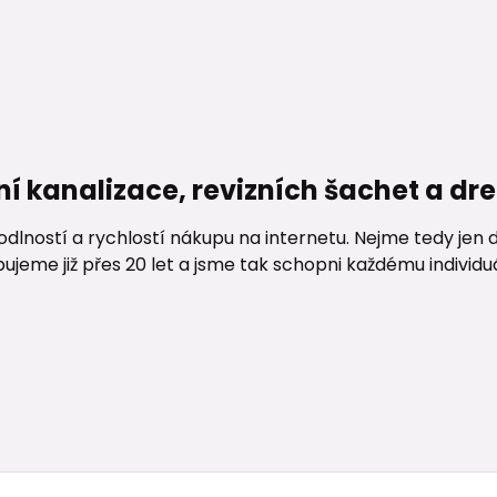
ní kanalizace, revizních šachet a d
lností a rychlostí nákupu na internetu. Nejme tedy jen d
me již přes 20 let a jsme tak schopni každému individuáln