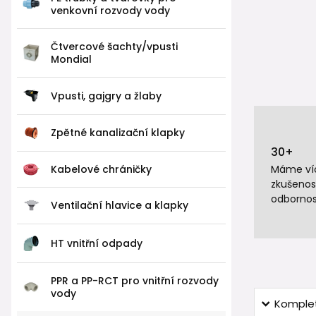
venkovní rozvody vody
Čtvercové šachty/vpusti
Mondial
Vpusti, gajgry a žlaby
Zpětné kanalizační klapky
30+
Kabelové chráničky
Máme víc
zkušenos
odbornos
Ventilační hlavice a klapky
HT vnitřní odpady
PPR a PP-RCT pro vnitřní rozvody
vody
Komplet