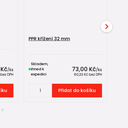
PPR křížení 32 mm
PPR 
Skladem,
Skl
 Kč
73,00 Kč
ihned k
ihne
/
ks
/
ks
expedici
expe
č
bez DPH
60,33 Kč
bez DPH
šíku
Přidat do košíku