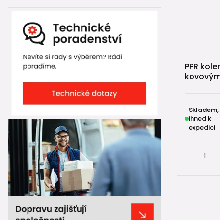
PPR kole
kovovým
Skladem,
ihned k
expedici