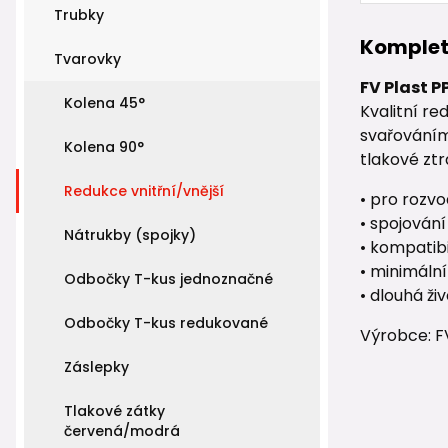
Trubky
Komplet
Tvarovky
FV Plast P
Kolena 45°
Kvalitní r
svařováním
Kolena 90°
tlakové ztr
Redukce vnitřní/vnější
• pro rozvo
• spojován
Nátrukby (spojky)
• kompatibi
• minimáln
Odbočky T-kus jednoznačné
• dlouhá ži
Odbočky T-kus redukované
Výrobce: F
Záslepky
Tlakové zátky
červená/modrá