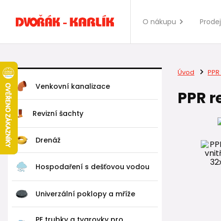
O nákupu
Prode
Úvod
PPR 
Venkovní kanalizace
PPR r
Revizní šachty
Drenáž
Hospodaření s dešťovou vodou
Univerzální poklopy a mříže
PE trubky a tvarovky pro