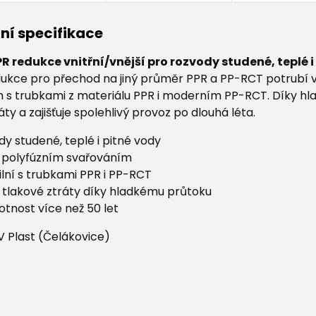
ní specifikace
PR redukce vnitřní/vnější pro rozvody studené, teplé i
edukce pro přechod na jiný průměr PPR a PP-RCT potrubí 
 s trubkami z materiálu PPR i moderním PP-RCT. Díky h
áty a zajišťuje spolehlivý provoz po dlouhá léta.
dy studené, teplé i pitné vody
í polyfúzním svařováním
lní s trubkami PPR i PP-RCT
í tlakové ztráty díky hladkému průtoku
votnost více než 50 let
V Plast (Čelákovice)