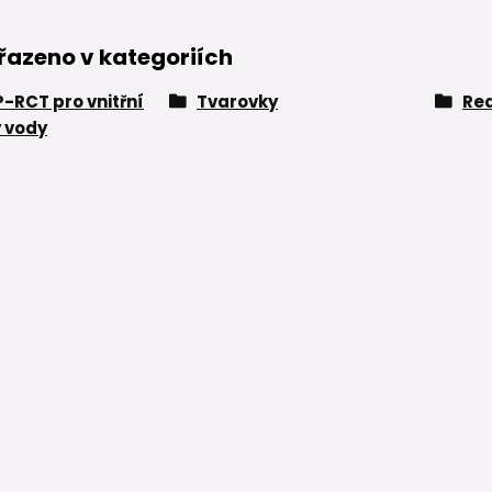
řazeno v kategoriích
P-RCT pro vnitřní
Tvarovky
Red
 vody