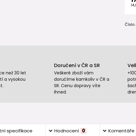
14
Číslo
Doručení v ČR a SR
Vel
e než 30 let
Veškeré zboží vám
+10
tí a vysokou
doručíme kamkoliv v ČR a
potr
t.
SR. Cenu dopravy víte
šac
ihned.
dre
ní specifikace
Hodnocení
0
Komentáře