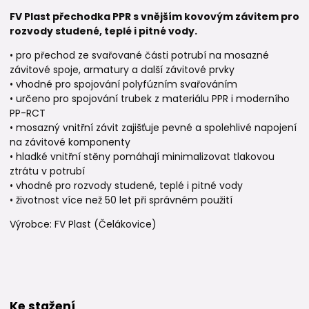
FV Plast přechodka PPR s vnějším kovovým závitem pro
rozvody studené, teplé i pitné vody.
• pro přechod ze svařované části potrubí na mosazné
závitové spoje, armatury a další závitové prvky
• vhodné pro spojování polyfúzním svařováním
• určeno pro spojování trubek z materiálu PPR i moderního
PP-RCT
• mosazný vnitřní závit zajišťuje pevné a spolehlivé napojení
na závitové komponenty
• hladké vnitřní stěny pomáhají minimalizovat tlakovou
ztrátu v potrubí
• vhodné pro rozvody studené, teplé i pitné vody
• životnost více než 50 let při správném použití
Výrobce: FV Plast (Čelákovice)
Ke stažení