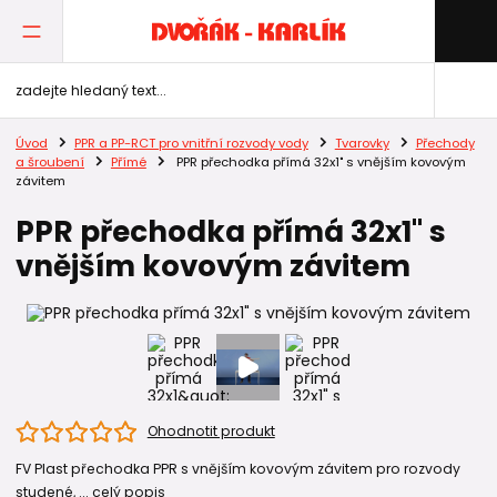
Úvod
PPR a PP-RCT pro vnitřní rozvody vody
Tvarovky
Přechody
a šroubení
Přímé
PPR přechodka přímá 32x1" s vnějším kovovým
závitem
PPR přechodka přímá 32x1" s
vnějším kovovým závitem
Ohodnotit produkt
FV Plast přechodka PPR s vnějším kovovým závitem pro rozvody
studené, ...
celý popis