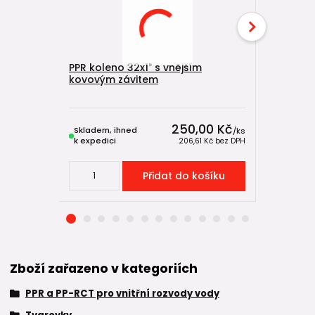
PPR koleno 32x1" s vnějším
PPR kole
kovovým závitem
Skladem u
výrobce,
250,00 Kč
Skladem, ihned
expeduje
/
ks
k expedici
5-7 dnů
206,61 Kč
bez DPH
Přidat do košíku
Zboží zařazeno v kategoriích
PPR a PP-RCT pro vnitřní rozvody vody