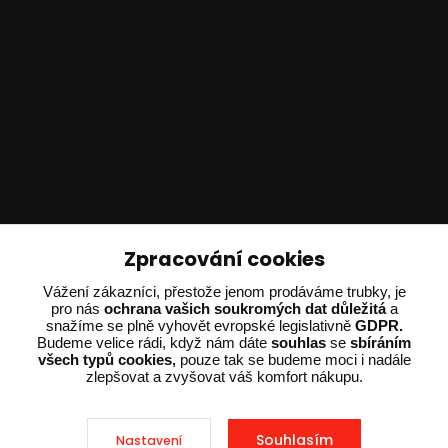
Technické poradenství
Zpracování cookies
Vážení zákazníci, přestože jenom prodáváme trubky, je
Ing. Adam Dvořák
pro nás
ochrana vašich soukromých dat důležitá
a
+420 602 234 254
snažíme se plně vyhovět evropské legislativně
GDPR.
(Po-Pá 8:00 - 15:00)
Budeme velice rádi, když nám dáte
souhlas
se
sbíráním
všech typů cookies,
pouze tak se budeme moci i nadále
zlepšovat a zvyšovat váš komfort nákupu.
potrebujiporadit@dvorak-karlik.cz
Souhlasím
Nastavení