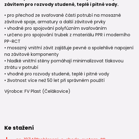
závitem pro rozvody studené, teplé i pitné vody.
• pro přechod ze svařované části potrubí na mosazné
závitové spoje, armatury a další závitové prvky
• vhodné pro spojování polyfúzním svařováním
• určeno pro spojování trubek z materiálu PPR i moderního
PP-RCT
• mosazný vnitřní závit zajišťuje pevné a spolehlivé napojení
na závitové komponenty
• hladké vnitřní stěny pomáhají minimalizovat tlakovou
ztrátu v potrubí
• vhodné pro rozvody studené, teplé i pitné vody
• životnost více než 50 let při správném použití
Výrobce: FV Plast (Čelákovice)
Ke stažení