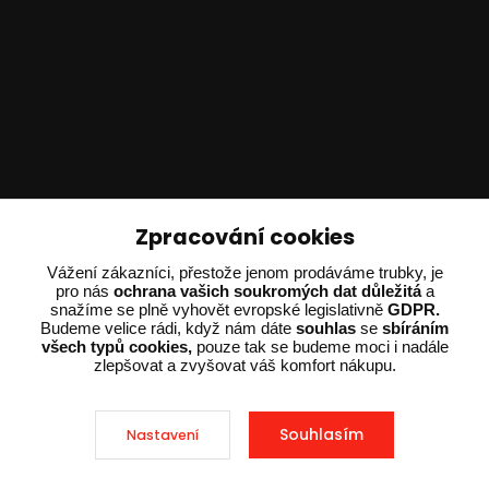
Technické poradenství
Zpracování cookies
Vážení zákazníci, přestože jenom prodáváme trubky, je
Ing. Adam Dvořák
pro nás
ochrana vašich soukromých dat důležitá
a
+420 602 234 254
snažíme se plně vyhovět evropské legislativně
GDPR.
(Po-Pá 8:00 - 15:00)
Budeme velice rádi, když nám dáte
souhlas
se
sbíráním
všech typů cookies,
pouze tak se budeme moci i nadále
zlepšovat a zvyšovat váš komfort nákupu.
potrebujiporadit@dvorak-karlik.cz
Souhlasím
Nastavení
2025 © Dvorak-Karlik.cz – Všechna práva vyhrazena. Design od
EmpireDesign
nakódoval
OndřejDvořák.com
.