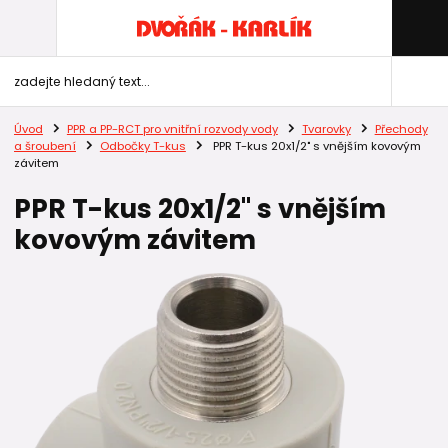
Úvod
PPR a PP-RCT pro vnitřní rozvody vody
Tvarovky
Přechody
a šroubení
Odbočky T-kus
PPR T-kus 20x1/2" s vnějším kovovým
závitem
PPR T-kus 20x1/2" s vnějším
kovovým závitem