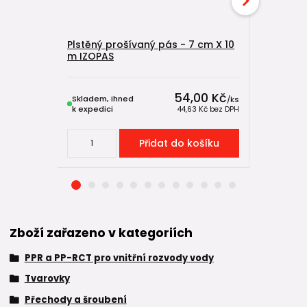
Plstěný prošívaný pás - 7 cm X 10
PPR kolen
m IZOPAS
kovovým 
54,00 Kč
Skladem, ihned
Skladem, 
/
ks
k expedici
k expedici
44,63 Kč
bez DPH
Přidat do košíku
Zboží zařazeno v kategoriích
PPR a PP-RCT pro vnitřní rozvody vody
Tvarovky
Přechody a šroubení