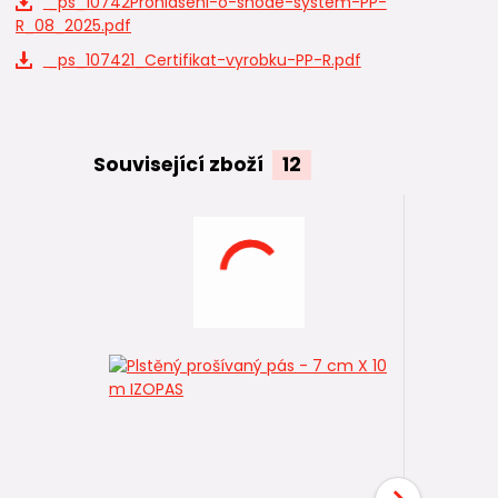
_ps_10742Prohlaseni-o-shode-system-PP-
R_08_2025.pdf
_ps_107421_Certifikat-vyrobku-PP-R.pdf
Související zboží
12