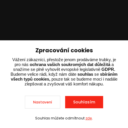
Technické poradenství
Zpracování cookies
Vážení zákazníci, přestože jenom prodáváme trubky, je
Ing. Adam Dvořák
pro nás
ochrana vašich soukromých dat důležitá
a
+420 602 234 254
snažíme se plně vyhovět evropské legislativně
GDPR.
(Po-Pá 8:00 - 15:00)
Budeme velice rádi, když nám dáte
souhlas
se
sbíráním
všech typů cookies,
pouze tak se budeme moci i nadále
zlepšovat a zvyšovat váš komfort nákupu.
potrebujiporadit@dvorak-karlik.cz
Souhlasím
Nastavení
2025 © Dvorak-Karlik.cz – Všechna práva vyhrazena. Design od
EmpireDesign
nakódoval
OndřejDvořák.com
.
Souhlas můžete odmítnout
zde
.
Sleva při nákupu nad 10 000 Kč
Vytvořeno na
Eshop-rychle.cz