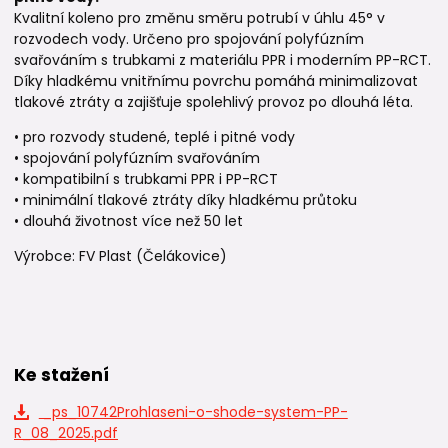
Kvalitní koleno pro změnu směru potrubí v úhlu 45° v
rozvodech vody. Určeno pro spojování polyfúzním
svařováním s trubkami z materiálu PPR i moderním PP-RCT.
Díky hladkému vnitřnímu povrchu pomáhá minimalizovat
tlakové ztráty a zajišťuje spolehlivý provoz po dlouhá léta.
• pro rozvody studené, teplé i pitné vody
• spojování polyfúzním svařováním
• kompatibilní s trubkami PPR i PP-RCT
• minimální tlakové ztráty díky hladkému průtoku
• dlouhá životnost více než 50 let
Výrobce: FV Plast (Čelákovice)
Ke stažení
_ps_10742Prohlaseni-o-shode-system-PP-
R_08_2025.pdf