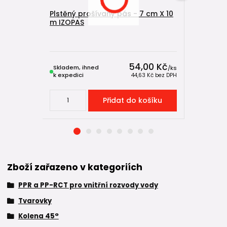
Plstěný prošívaný pás - 7 cm X 10
PPR kříže
m IZOPAS
Skladem u
výrobce,
54,00 Kč
Skladem, ihned
expeduje
/
ks
k expedici
5-7 dnů
44,63 Kč
bez DPH
Přidat do košíku
Zboží zařazeno v kategoriích
PPR a PP-RCT pro vnitřní rozvody vody
Tvarovky
Kolena 45°