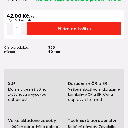
Dostupnost
Skladem u výrobce, expedujeme za 5-7 dnů
42,00 Kč
/
ks
34,71 Kč
bez DPH
Přidat do košíku
Číslo produktu:
355
Průměr:
40 mm
30+
Doručení v ČR a SR
Máme více než 30 let
Veškeré zboží vám doručíme
zkušeností a vysokou
kamkoliv v ČR a SR. Cenu
odbornost.
dopravy víte ihned.
Velké skladové zásoby
Technické poradenství
+1000 m odpadního potrubí,
Unikátní návody. Zavolejte,