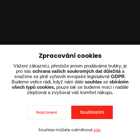
Technické poradenství
Zpracování cookies
Vážení zákazníci, přestože jenom prodáváme trubky, je
Ing. Adam Dvořák
pro nás
ochrana vašich soukromých dat důležitá
a
+420 602 234 254
snažíme se plně vyhovět evropské legislativně
GDPR.
(Po-Pá 8:00 - 15:00)
Budeme velice rádi, když nám dáte
souhlas
se
sbíráním
všech typů cookies,
pouze tak se budeme moci i nadále
zlepšovat a zvyšovat váš komfort nákupu.
potrebujiporadit@dvorak-karlik.cz
Souhlasím
Nastavení
2025 © Dvorak-Karlik.cz – Všechna práva vyhrazena. Design od
EmpireDesign
nakódoval
OndřejDvořák.com
.
Souhlas můžete odmítnout
zde
.
Sleva při nákupu nad 10 000 Kč
Vytvořeno na
Eshop-rychle.cz