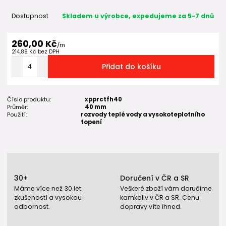
Dostupnost
Skladem u výrobce, expedujeme za 5-7 dnů
260,00 Kč
/
m
214,88 Kč
bez DPH
Přidat do košíku
Číslo produktu:
xpprctfh40
Průměr:
40 mm
Použití:
rozvody teplé vody a vysokoteplotního
topení
30+
Doručení v ČR a SR
Máme více než 30 let
Veškeré zboží vám doručíme
zkušeností a vysokou
kamkoliv v ČR a SR. Cenu
odbornost.
dopravy víte ihned.