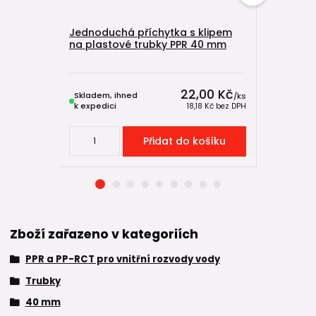
Jednoduchá příchytka s klipem
PPR nátr
na plastové trubky PPR 40 mm
22,00 Kč
Skladem, ihned
Skladem, 
/
ks
k expedici
k expedici
18,18 Kč
bez DPH
Přidat do košíku
Zboží zařazeno v kategoriích
PPR a PP-RCT pro vnitřní rozvody vody
Trubky
40 mm