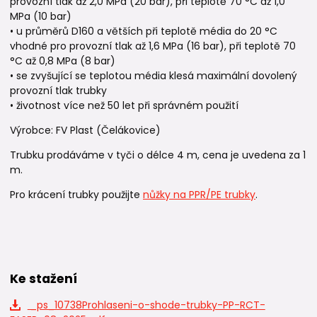
provozní tlak až 2,0 MPa (20 bar), při teplotě 70 °C až 1,0
MPa (10 bar)
• u průměrů D160 a větších při teplotě média do 20 °C
vhodné pro provozní tlak až 1,6 MPa (16 bar), při teplotě 70
°C až 0,8 MPa (8 bar)
• se zvyšující se teplotou média klesá maximální dovolený
provozní tlak trubky
• životnost více než 50 let při správném použití
Výrobce: FV Plast (Čelákovice)
Trubku prodáváme v tyči o délce 4 m, cena je uvedena za 1
m.
Pro krácení trubky použijte
nůžky na PPR/PE trubky
.
Ke stažení
_ps_10738Prohlaseni-o-shode-trubky-PP-RCT-