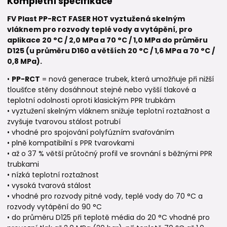
Kompletní specifikace
FV Plast PP-RCT FASER HOT vyztužená skelným
vláknem pro rozvody teplé vody a vytápění, pro
aplikace 20 °C / 2,0 MPa a 70 °C / 1,0 MPa do průměru
D125 (u průměru D160 a větších 20 °C / 1,6 MPa a 70 °C /
0,8 MPa).
•
PP-RCT
= nová generace trubek, která umožňuje při nižší
tloušťce stěny dosáhnout stejné nebo vyšší tlakové a
teplotní odolnosti oproti klasickým PPR trubkám
• vyztužení skelným vláknem snižuje teplotní roztažnost a
zvyšuje tvarovou stálost potrubí
• vhodné pro spojování polyfúzním svařováním
• plně kompatibilní s PPR tvarovkami
• až o 37 % větší průtočný profil ve srovnání s běžnými PPR
trubkami
• nízká teplotní roztažnost
• vysoká tvarová stálost
• vhodné pro rozvody pitné vody, teplé vody do 70 °C a
rozvody vytápění do 90 °C
• do průměru D125 při teplotě média do 20 °C vhodné pro