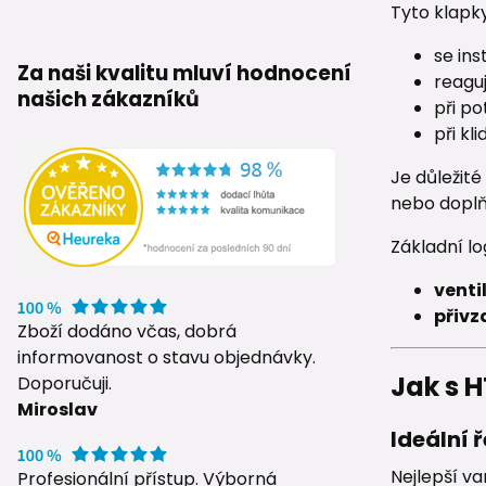
Tyto klapky
se ins
Za naši kvalitu mluví hodnocení
reagu
našich zákazníků
při po
při kl
Je důležité
nebo doplňk
Základní log
venti
přivz
Zboží dodáno včas, dobrá
informovanost o stavu objednávky.
Jak s H
Doporučuji.
Miroslav
Ideální 
Nejlepší va
Profesionální přístup. Výborná