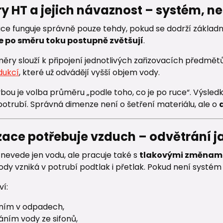
y HT a jejich návaznost – systém, ne
ce funguje správně pouze tehdy, pokud se dodrží základní
e po směru toku postupně zvětšují
.
ěry slouží k připojení jednotlivých zařizovacích předmět
dukcí
, které už odvádějí vyšší objem vody.
bou je volba průměru „podle toho, co je po ruce“. Výsle
otrubí. Správná dimenze není o šetření materiálu, ale o
zace potřebuje vzduch – odvětrání ja
nevede jen vodu, ale pracuje také s
tlakovými změnam
ody vzniká v potrubí podtlak i přetlak. Pokud není systé
ví:
ním v odpadech,
áním vody ze sifonů,