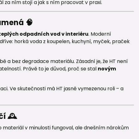
 za ním stojí a jak s ním pracovat v praxi.
namená 🧠
eplých odpadních vod v interiéru
. Moderní
dříve: horká voda z koupelen, kuchyní, myček, praček
bě a bez degradace materiálu. Zásadní je, že HT není
vatelností. Právě to je důvod, proč se stal
novým
zaci. Ve skutečnosti má HT jasně vymezenou roli – a
í 🕰️
o materiál v minulosti fungoval, ale dnešním nárokům