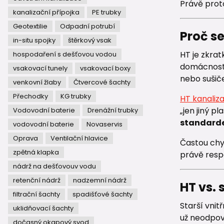
Právě proto
kanalizační přípojka
PE trubky
Geotextilie
Odpadní potrubí
Proč s
in-situ spojky
štěrkový vsak
HT je zkra
hospodaření s dešťovou vodou
domácnosti
vsakovací tunely
vsakovací boxy
nebo sušiče
venkovní žlaby
Čtvercové šachty
Přechodky
KG trubky
HT kanaliz
„jen jiný p
Vodovodní baterie
Drenážní trubky
standarde
vodovodní baterie
Novaservis
Oprava
Ventilační hlavice
Častou chyb
zpětná klapka
právě resp
nádrž na dešťovouv vodu
retenční nádrž
nadzemní nádrž
HT vs. 
filtrační šachty
spadišťové šachty
Starší vnit
uklidňovací šachty
už neodpov
dočasný okapový svod