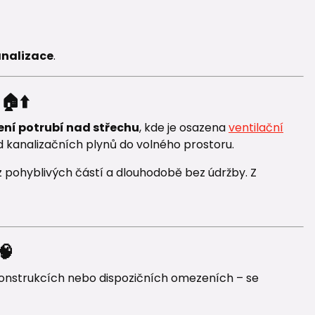
analizace
.
🏠⬆️
ní potrubí nad střechu
, kde je osazena
ventilační
 kanalizačních plynů do volného prostoru.
ez pohyblivých částí a dlouhodobě bez údržby. Z
🧠
rekonstrukcích nebo dispozičních omezeních – se