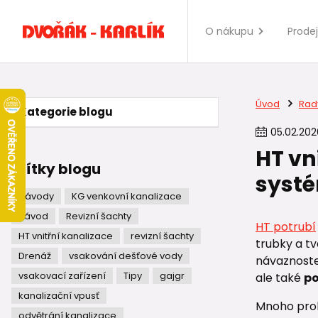
O nákupu
Prode
Úvod
Rad
Kategorie blogu
05
.
02
.
202
HT vn
Štítky blogu
systé
Návody
KG venkovní kanalizace
návod
Revizní šachty
HT potrubí
HT vnitřní kanalizace
revizní šachty
trubky a t
Drenáž
vsakování dešťové vody
návaznoste
vsakovací zařízení
Tipy
gajgr
ale také
po
kanalizační vpusť
Mnoho prob
odvětrání kanalizace