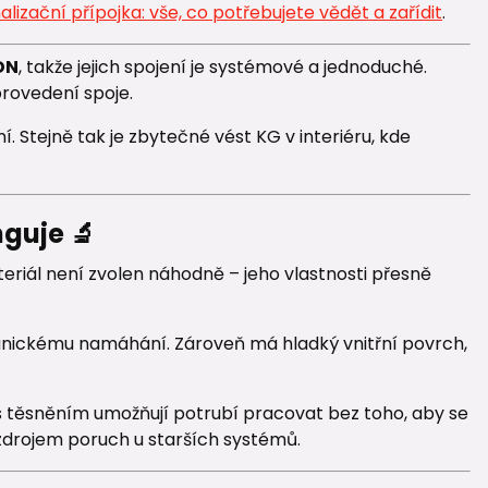
alizační přípojka: vše, co potřebujete vědět a zařídit
.
DN
, takže jejich spojení je systémové a jednoduché.
rovedení spoje.
 Stejně tak je zbytečné vést KG v interiéru, kde
nguje 🔬
teriál není zvolen náhodně – jeho vlastnosti přesně
anickému namáhání. Zároveň má hladký vnitřní povrch,
 s těsněním umožňují potrubí pracovat bez toho, aby se
zdrojem poruch u starších systémů.