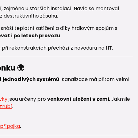
, zejména u starších instalací. Navíc se montoval
z destruktivního zásahu.
e snáší teplotní zatížení a díky hrdlovým spojům s
vat i po letech provozu
.
s při rekonstrukcích přechází z novoduru na HT.
enku 🌍
í jednotlivých systémů
. Kanalizace má přitom velmi
vky
jsou určeny pro
venkovní uložení v zemi
. Jakmile
trubí
.
 přípojka
.