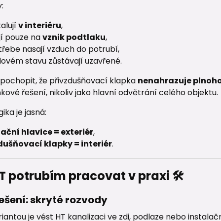
:
talují
v interiéru
,
jí pouze na
vznik podtlaku
,
třebe nasají vzduch do potrubí,
idovém stavu zůstávají uzavřené.
 pochopit, že přivzdušňovací klapka
nenahrazuje plnoho
ové řešení, nikoliv jako hlavní odvětrání celého objektu.
ika je jasná:
lační hlavice = exteriér
,
dušňovací klapky = interiér
.
T potrubím pracovat v praxi 🛠️
řešení: skryté rozvody
riantou je vést HT kanalizaci ve zdi, podlaze nebo instal