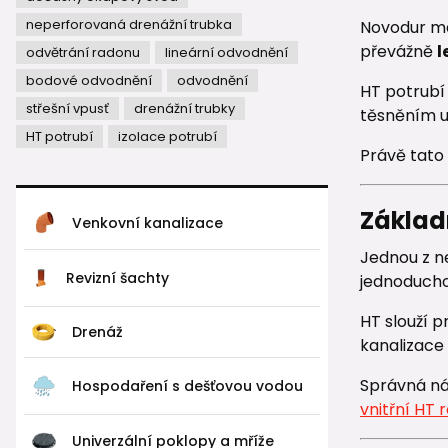
neperforovaná drenážní trubka
Novodur má
převážně
l
odvětrání radonu
lineární odvodnění
bodové odvodnění
odvodnění
HT potrubí
střešní vpusť
drenážní trubky
těsněním u
HT potrubí
izolace potrubí
Právě tato 
Základn
Venkovní kanalizace
Jednou z ne
Revizní šachty
jednoduchou
HT slouží p
Drenáž
kanalizace 
Správná ná
Hospodaření s dešťovou vodou
vnitřní HT 
Univerzální poklopy a mříže