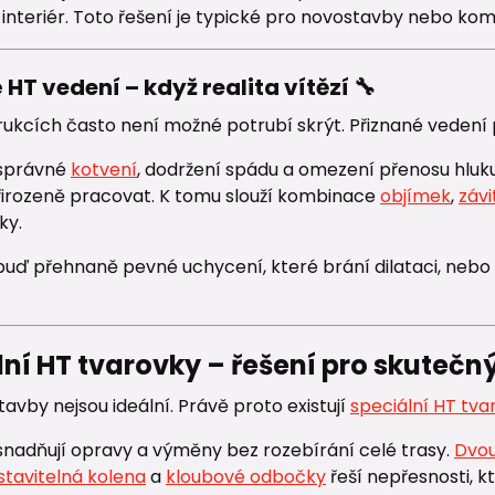
 interiér. Toto řešení je typické pro novostavby nebo ko
 HT vedení – když realita vítězí 🔧
rukcích často není možné potrubí skrýt. Přiznané vedení pak
 správné
kotvení
, dodržení spádu a omezení přenosu hluku.
irozeně pracovat. K tomu slouží kombinace
objímek
,
závi
ky.
buď přehnaně pevné uchycení, které brání dilataci, neb
ní HT tvarovky – řešení pro skutečný
avby nejsou ideální. Právě proto existují
speciální HT tva
nadňují opravy a výměny bez rozebírání celé trasy.
Dvou
stavitelná kolena
a
kloubové odbočky
řeší nepřesnosti, k