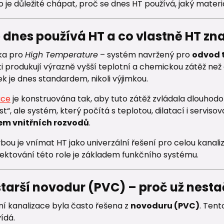
 je důležité chápat, proč se dnes HT používá, jaký materiál
e dnes používá HT a co vlastně HT z
tka pro
High Temperature
– systém navržený pro
odvod t
 produkují výrazně vyšší teplotní a chemickou zátěž než 
k je dnes standardem, nikoli výjimkou.
ace
je konstruována tak, aby tuto zátěž zvládala dlouhodo
last“, ale systém, který počítá s teplotou, dilatací i serviso
m vnitřních rozvodů
.
ou je vnímat HT jako univerzální řešení pro celou kanali
ektování této role je základem funkčního systému.
starší novodur (PVC) – proč už nestač
řní kanalizace byla často řešena z
novoduru (PVC)
. Tent
ídá.