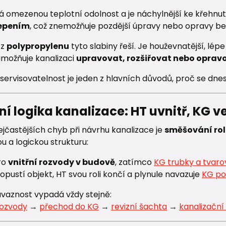
 omezenou teplotní odolnost a je náchylnější ke křehnutí
epením
, což znemožňuje pozdější úpravy nebo opravy be
 z
polypropylenu
tyto slabiny řeší. Je houževnatější, lép
možňuje kanalizaci
upravovat, rozšiřovat nebo opravo
servisovatelnost je jeden z hlavních důvodů, proč se dne
í logika kanalizace: HT uvnitř, KG v
jčastějších chyb při návrhu kanalizace je
směšování rol
 a logickou strukturu:
ro
vnitřní rozvody v budově
, zatímco
KG trubky a tvaro
opustí objekt, HT svou roli končí a plynule navazuje
KG po
vaznost vypadá vždy stejně:
rozvody
→
přechod do KG
→
revizní šachta
→
kanalizační