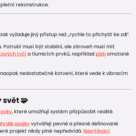
mpletní rekonstrukce.
 vyžaduje jiný přístup než „rychle to přichytit ke zdi“.
 Potrubí musí být stabilní, ale zároveň musí mít
tových tyčí
a tlumicích prvků, například
plsti
omotané
o naopak nedostatečné kotvení, které vede k vibracím
 svět 🧩
rovky
, které umožňují systém přizpůsobit realitě.
hrdlé spojky
vytvářejí pevné a přesně definované
teré projekt nikdy plně nepředvídá.
Navrtávací