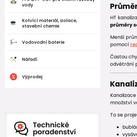
Průměr
vody
HT kanaliza
Kotvící materiál, izolace,
průměry s
stavební chemie
Menší prům
Vodovodní baterie
pomocí
re
Častou chy
Nářadí
odvětrání p
Výprodej
Kanali
Kanalizace 
množství v
To se proje
bublá
vysáv