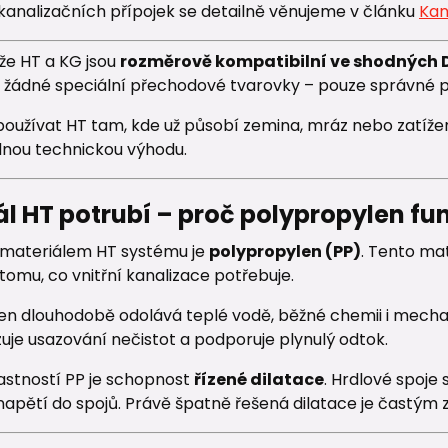
kanalizačních přípojek se detailně věnujeme v článku
Kan
, že HT a KG jsou
rozměrově kompatibilní ve shodných 
 žádné speciální přechodové tvarovky – pouze správné p
oužívat HT tam, kde už působí zemina, mráz nebo zatížení.
nou technickou výhodu.
l HT potrubí – proč polypropylen fu
materiálem HT systému je
polypropylen (PP)
. Tento ma
tomu, co vnitřní kanalizace potřebuje.
en dlouhodobě odolává teplé vodě, běžné chemii i mech
uje usazování nečistot a podporuje plynulý odtok.
lastností PP je schopnost
řízené dilatace
. Hrdlové spoje
napětí do spojů. Právě špatně řešená dilatace je častým 