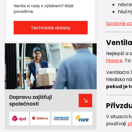
návra
hlučn
Správné od
Ventila
Nejlepší a
hlavice
. T
Ventilační 
hlediska ná
pokud je 
Přivzdu
V situacích
používají
p