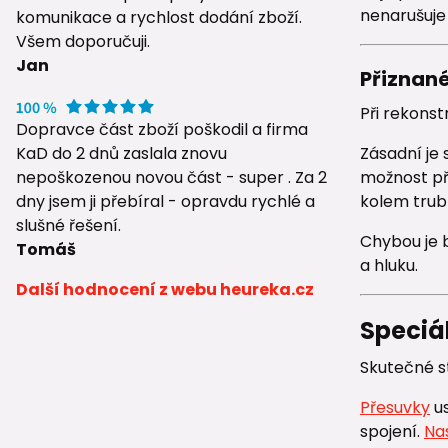
nenarušuje
komunikace a rychlost dodání zboží.
Všem doporučuji.
Jan
Přiznané
Při rekonst
Dopravce část zboží poškodil a firma
KaD do 2 dnů zaslala znovu
Zásadní je
nepoškozenou novou část - super . Za 2
možnost př
dny jsem ji přebíral - opravdu rychlé a
kolem trub
slušné řešení.
Chybou je 
Tomáš
a hluku.
Další hodnocení z webu heureka.cz
Speciál
Skutečné st
Přesuvky
us
spojení.
Na