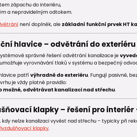
tem zápachu do interiéru,
ým a nepravidelným odtokem.
větrání
není doplněk, ale
základní funkční prvek HT k
ční hlavice – odvětrání do exteriéru 
 systémově správné řešení odvětrání kanalizace je
vyvede
a umožňuje vyrovnávání tlaků v systému a bezpečný odvod
hlavice patří
výhradně do exteriéru
. Fungují pasivně, b
vrhu je vždy platné pravidlo:
to možné, odvětrávat kanalizaci nad střechu
.
šňovací klapky – řešení pro interiér 
, kdy nelze kanalizaci vyvést nad střechu – typicky při 
řivzdušňovací klapky
.