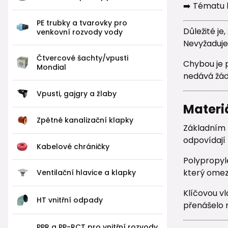
➡️ Tématu 
PE trubky a tvarovky pro
Důležité je
venkovní rozvody vody
Nevyžaduje
Čtvercové šachty/vpusti
Chybou je p
Mondial
nedává žád
Vpusti, gajgry a žlaby
Materiá
Zpětné kanalizační klapky
Základním 
odpovídají 
Kabelové chráničky
Polypropyl
který omez
Ventilační hlavice a klapky
Klíčovou v
HT vnitřní odpady
přenášelo 
PPR a PP-RCT pro vnitřní rozvody