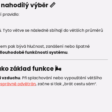
 nahodilý výběr 📏
 pravidlo:
ů. Tyto větve se následně sbíhají do větších průměrů
dkem pak bývá hlučnost, zanášení nebo špatné
dlouhodobé funkčnosti systému
.
ko základ funkce 🌬️
i vzduchu
. Při splachování nebo vypouštění většího
m
správně odvětrán
, začne si tlak „brát cestu sám“.