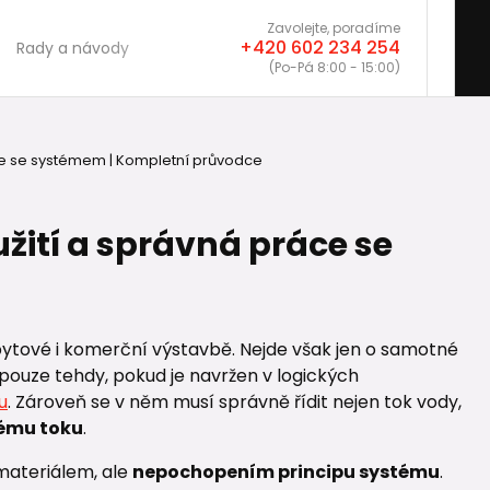
Zavolejte, poradíme
+420 602 234 254
Rady a návody
(Po-Pá 8:00 - 15:00)
ráce se systémem | Kompletní průvodce
užití a správná práce se
 bytové i komerční výstavbě. Nejde však jen o samotné
 pouze tehdy, pokud je navržen v logických
u
. Zároveň se v něm musí správně řídit nejen tok vody,
nému toku
.
materiálem, ale
nepochopením principu systému
.