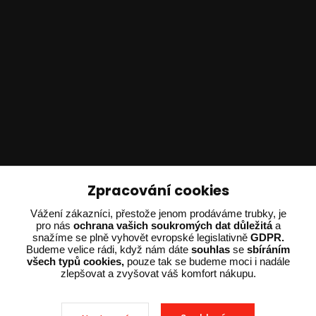
Technické poradenství
Zpracování cookies
Vážení zákazníci, přestože jenom prodáváme trubky, je
Ing. Adam Dvořák
pro nás
ochrana vašich soukromých dat důležitá
a
+420 602 234 254
snažíme se plně vyhovět evropské legislativně
GDPR.
(Po-Pá 8:00 - 15:00)
Budeme velice rádi, když nám dáte
souhlas
se
sbíráním
všech typů cookies,
pouze tak se budeme moci i nadále
potrebujiporadit@dvorak-karlik.cz
zlepšovat a zvyšovat váš komfort nákupu.