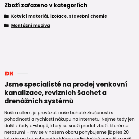
Zboží zařazeno v kategoriích
Kotvící materiál, izolace, stavební chemie
Montážní maziva
Jsme specialisté na prodej venkovní
kanalizace, revizních šachet a
drenážních systémů
Naším cílem je provázat naše bohaté zkušenosti s
pohodlností a rychlostí nákupu na internetu. Nejme tedy jen
další z řady e-shopů, který se snaží prodat zboží, kterému
nerozumí – my se v našem oboru pohybujeme již přes 20
let a jsme tak schopni každému individuálně poradit a najít