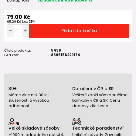
Dostupnost
Skladem, ihned k expedici
79,00 Kč
65,29 Kč
bez DPH
Přidat do košíku
Číslo produktu:
5499
EAN kód:
8595156229174
30+
Doručení v ČR a SR
Máme více než 30 let
Veškeré zboží vám doručíme
zkušeností a vysokou
kamkoliv v ČR a SR. Cenu
odbornost.
dopravy víte ihned.
Velké skladové zásoby
Technické poradenství
+1000 m odpadního potrubí,
Unikátní návody. Zavolejte,