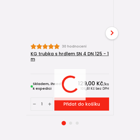
30 hodnocení
KG trubka s hrdlem SN 4 DN 125 - 1
HTB kolen
m
129,00 Kč
Skladem, ihned
Skladem, 
/
ks
k expedici
k expedici
106,61 Kč
bez DPH
Přidat do košíku