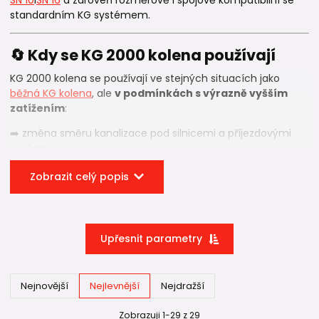
standardním KG systémem.
🔄 Kdy se KG 2000 kolena používají
KG 2000 kolena se používají ve stejných situacích jako
běžná KG kolena
, ale
v podmínkách s výrazně vyšším
zatížením
:
➡️ změna směru kanalizace pod silnicemi a příjezdovými
cestami,
➡️ kanalizační trasy v průmyslových a logistických areálech,
Zobrazit celý popis
➡️ úseky s velkou hloubkou uložení,
➡️ kritická místa kanalizační trasy s dlouhodobým statickým
nebo dynamickým zatížením.
V těchto místech je klíčová
kombinace vysoké kruhové
Upřesnit parametry
tuhosti a tvarové stability
, kterou systém
KG 2000
nabízí.
📐 Proč jsou KG 2000 kolena společná
Nejnovější
Nejlevnější
Nejdražší
pro SN 10 i SN 16?
Zobrazuji 1-29 z 29