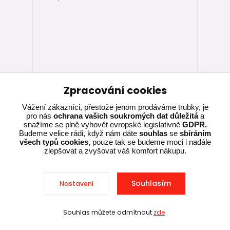
KG 2000 - koleno DN 315 - 30° (SN 10 +
Zpracování cookies
SN 16)
Vážení zákazníci, přestože jenom prodáváme trubky, je
pro nás
ochrana vašich soukromých dat důležitá
a
Skladem u
snažíme se plně vyhovět evropské legislativně
GDPR.
výrobce,
1 899,00 Kč
Budeme velice rádi, když nám dáte
souhlas
se
sbíráním
expedujeme za 5-
všech typů cookies,
pouze tak se budeme moci i nadále
15 dnů
1 569,42 Kč
bez DPH
zlepšovat a zvyšovat váš komfort nákupu.
Přidat do košíku
Souhlasím
Nastavení
Souhlas můžete odmítnout
zde
.
Sleva při nákupu nad 10 000 Kč