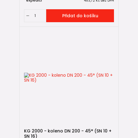
expedici
453,72 Kč
bez DPH
Přidat do košíku
KG 2000 - koleno DN 200 - 45° (SN 10 +
SN 16)