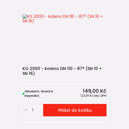
Spojování a pokládka KG potrubí – kompletní návod
3 tipy, co si pohlídat při výběru KG trubek
✅ Shrnutí
KG 2000 kolena SN 10 + SN 16 jsou určena pro
nejnáročnější
podmínky venkovní kanalizace
. Díky své konstrukci bez
problémů zvládají zatížení obou tříd, jsou
plně
kompatibilní se standardním KG systémem
a umožňují
navrhnout kanalizaci s vysokou rezervou bezpečnosti.
V kombinaci se správnou pokládkou a vhodným úhlem
KG 2000 - koleno DN 110 - 87° (SN 10 +
změny směru představují
dlouhodobě spolehlivé řešení i
SN 16)
pro extrémně namáhané úseky
👍.
149,00 Kč
Skladem, ihned k
expedici
123,14 Kč
bez DPH
Přidat do košíku