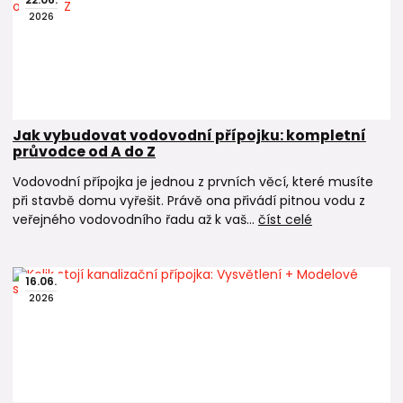
2026
Jak vybudovat vodovodní přípojku: kompletní
průvodce od A do Z
Vodovodní přípojka je jednou z prvních věcí, které musíte
při stavbě domu vyřešit. Právě ona přivádí pitnou vodu z
veřejného vodovodního řadu až k vaš...
číst celé
16
.
06
.
2026