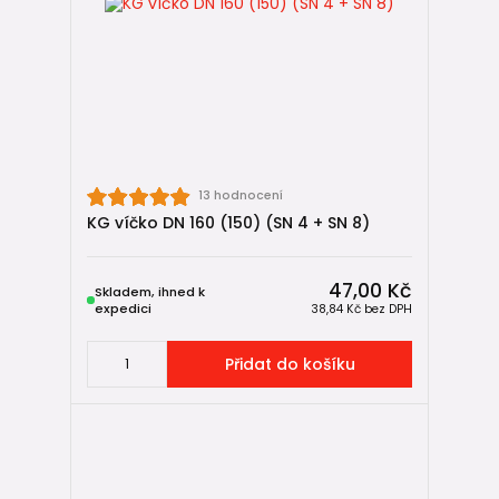
potrubí
, chrání systém během výstavby a připravují
kanalizaci na budoucí rozšíření.
13 hodnocení
KG víčko DN 160 (150) (SN 4 + SN 8)
47,00 Kč
Skladem, ihned k
expedici
38,84 Kč
bez DPH
Přidat do košíku