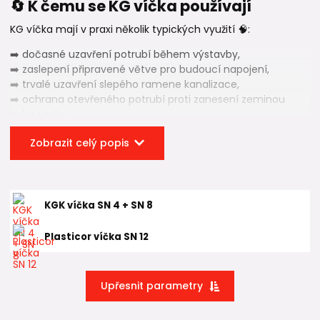
🔄 K čemu se KG víčka používají
KG víčka mají v praxi několik typických využití 🧠:
➡️ dočasné uzavření potrubí během výstavby,
➡️ zaslepení připravené větve pro budoucí napojení,
➡️ trvalé uzavření slepého ramene kanalizace,
➡️ ochrana otevřeného potrubí proti zanesení zeminou
nebo vodou,
➡️ technické ukončení kanalizační trasy bez dalších
Zobrazit celý popis
tvarovek.
Díky použití víčka zůstává potrubí
čisté, těsné a
připravené na další fázi výstavby nebo provozu
.
KGK víčka SN 4 + SN 8
🧩 KG víčka a KG hrdlové zátky
Plasticor víčka SN 12
KG hrdlové zátky
se v rámci
KG kanalizačního
systému
zasouvají do hrdla
trubky
nebo
tvarovky
a těsní
pomocí pryžového těsnění.
Upřesnit parametry
Toto provedení:
✔️ zajišťuje vodotěsnost spoje,