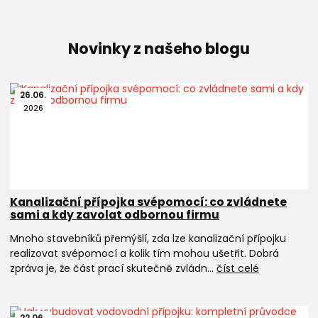
Novinky z našeho blogu
26
.
06
.
2026
Kanalizační přípojka svépomocí: co zvládnete
sami a kdy zavolat odbornou firmu
Mnoho stavebníků přemýšlí, zda lze kanalizační přípojku
realizovat svépomocí a kolik tím mohou ušetřit. Dobrá
zpráva je, že část prací skutečně zvládn...
číst celé
22
.
06
.