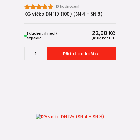
10 hodnocení
KG víčko DN 110 (100) (SN 4 + SN 8)
🔒 Montáž KG víček
Montáž KG víček je jednoduchá a rychlá 🔧. Provádí se
22,00 Kč
jednoduše nasazením na hladký konec (tzv.dřík)
KG trubky
.
Skladem, ihned k
expedici
18,18 Kč
bez DPH
Správný postup:
🧼 očistit trubku i víčko,
Přidat do košíku
➡️ nasadit víčko rovně a bez násilí.
❌ Nepoužívejte silikon, lepidla ani tmely – víčko musí zůstat
demontovatelné.
⚠️ Časté chyby při použití KG víček
❌ zazdění nebo zalití víčka betonem,
❌ použití víčka jako revizního nebo kontrolního prvku,
❌ lepení spoje, které znemožní budoucí demontáž,
❌ neoznačení polohy budoucí přípojky.
💡 Tip z praxe:
Pokud víčko uzavírá budoucí napojení, vždy si