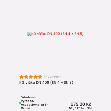
1 hodnocení
KG víčko DN 400 (SN 4 + SN 8)
Skladem u
výrobce,
679,00 Kč
expedujeme za 5-
15 dnů
561,16 Kč
bez DPH