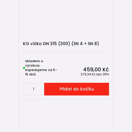
KG víčko DN 315 (300) (SN 4 + SN 8)
Skladem u
výrobce,
459,00 Kč
expedujeme za 5-
15 dnů
379,34 Kč
bez DPH
Přidat do košíku