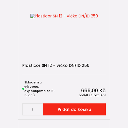
Plasticor SN 12 - víčko DN/ID 250
Skladem u
výrobce,
666,00 Kč
expedujeme za 5-
15 dnů
550,41 Kč
bez DPH
Přidat do košíku