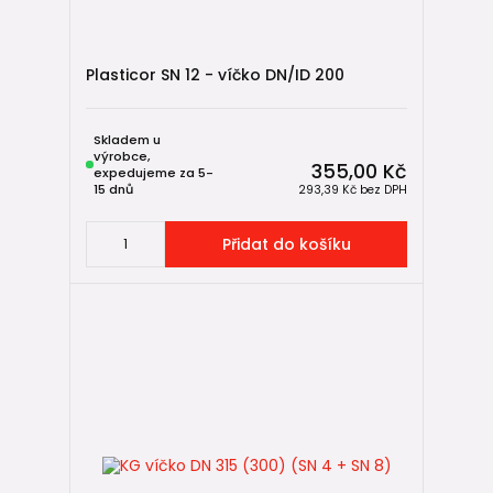
Plasticor SN 12 - víčko DN/ID 200
Skladem u
výrobce,
355,00 Kč
expedujeme za 5-
15 dnů
293,39 Kč
bez DPH
Přidat do košíku