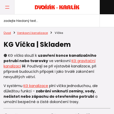
Úvod
Venkovní kanalizace
Víčka
KG Víčka | Skladem
🟠 KG víčka slouží k
uzavření konce kanalizačního
potrubí nebo tvarovky
ve venkovní
KG gravitační
kanalizaci
🚧. Používají se při výstavbě kanalizace, při
přípravě budoucích přípojek i jako trvalé zakončení
nevyužitých větví.
V systému
KG kanalizace
plní víčka jednoduchou, ale
důležitou funkci –
zabrání vniknutí zeminy, vody,
nečistot nebo zápachu do otevřeného potrubí
a
umožní bezpečné a čisté dokončení trasy.