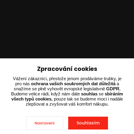
Technické poradenství
Zpracování cookies
Ing. Adam Dvořák
Vážení zákazníci, přestože jenom prodáváme trubky, je
+420 602 234 254
pro nás
ochrana vašich soukromých dat důležitá
a
snažíme se plně vyhovět evropské legislativně
GDPR.
(Po-Pá 8:00 - 15:00)
Budeme velice rádi, když nám dáte
souhlas
se
sbíráním
všech typů cookies,
pouze tak se budeme moci i nadále
potrebujiporadit@dvorak-karlik.cz
zlepšovat a zvyšovat váš komfort nákupu.
Souhlasím
Nastavení
2025 © Dvorak-Karlik.cz – Všechna práva vyhrazena. Design od