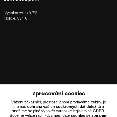
Vysokomýtská 718
Holice, 534 01
Technické poradenství
Zpracování cookies
Vážení zákazníci, přestože jenom prodáváme trubky, je
Ing. Adam Dvořák
pro nás
ochrana vašich soukromých dat důležitá
a
+420 602 234 254
snažíme se plně vyhovět evropské legislativně
GDPR.
(Po-Pá 8:00 - 15:00)
Budeme velice rádi, když nám dáte
souhlas
se
sbíráním