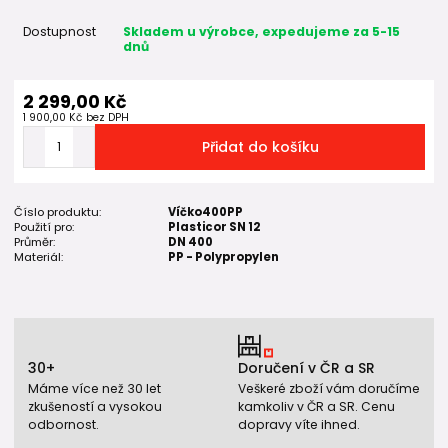
Dostupnost
Skladem u výrobce, expedujeme za 5-15
dnů
2 299,00 Kč
1 900,00 Kč
bez DPH
Přidat do košíku
Číslo produktu:
Víčko400PP
Použití pro:
Plasticor SN 12
Průměr:
DN 400
Materiál:
PP - Polypropylen
30+
Doručení v ČR a SR
Máme více než 30 let
Veškeré zboží vám doručíme
zkušeností a vysokou
kamkoliv v ČR a SR. Cenu
odbornost.
dopravy víte ihned.