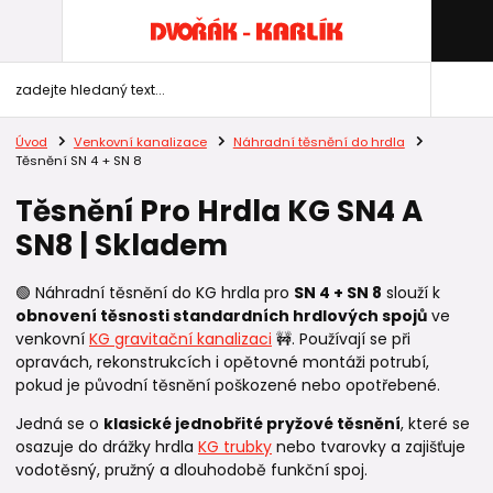
Úvod
Venkovní kanalizace
Náhradní těsnění do hrdla
Těsnění SN 4 + SN 8
Těsnění Pro Hrdla KG SN4 A
SN8 | Skladem
🟢 Náhradní těsnění do KG hrdla pro
SN 4 + SN 8
slouží k
obnovení těsnosti standardních hrdlových spojů
ve
venkovní
KG gravitační kanalizaci
🚧. Používají se při
opravách, rekonstrukcích i opětovné montáži potrubí,
pokud je původní těsnění poškozené nebo opotřebené.
Jedná se o
klasické jednobřité pryžové těsnění
, které se
osazuje do drážky hrdla
KG trubky
nebo tvarovky a zajišťuje
vodotěsný, pružný a dlouhodobě funkční spoj.