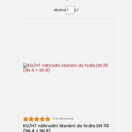
👉 Pro správnou montáž doporučujeme použít
montážní
mazivo
.
strana
z 1
2 hodnocení
KG/HT náhradní těsnění do hrdla DN 110
(SN 4 + SN 8)