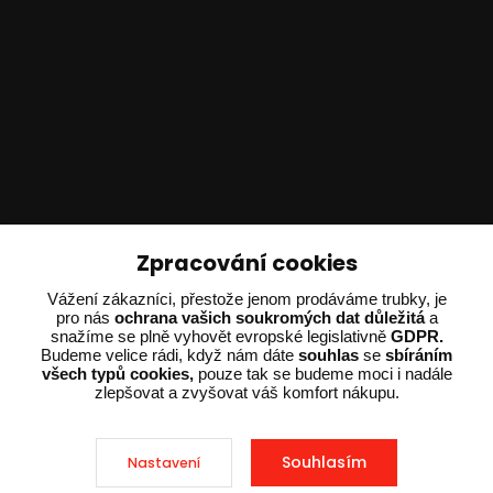
Technické poradenství
Zpracování cookies
Ing. Adam Dvořák
Vážení zákazníci, přestože jenom prodáváme trubky, je
+420 602 234 254
pro nás
ochrana vašich soukromých dat důležitá
a
snažíme se plně vyhovět evropské legislativně
GDPR.
(Po-Pá 8:00 - 15:00)
Budeme velice rádi, když nám dáte
souhlas
se
sbíráním
všech typů cookies,
pouze tak se budeme moci i nadále
potrebujiporadit@dvorak-karlik.cz
zlepšovat a zvyšovat váš komfort nákupu.
Souhlasím
Nastavení
2025 © Dvorak-Karlik.cz – Všechna práva vyhrazena. Design od