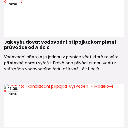
2026
Jak vybudovat vodovodní přípojku: kompletní
průvodce od A do Z
Vodovodní přípojka je jednou z prvních věcí, které musíte
při stavbě domu vyřešit. Právě ona přivádí pitnou vodu z
veřejného vodovodního řadu až k vaš...
číst celé
16
.
06
.
2026