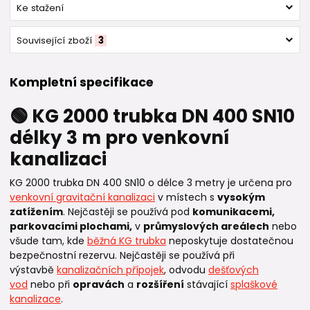
Ke stažení
Související zboží
3
Kompletní specifikace
🟢 KG 2000 trubka DN 400 SN10
délky 3 m pro venkovní
kanalizaci
KG 2000 trubka DN 400 SN10 o délce 3 metry je určena pro
venkovní gravitační kanalizaci
v místech s
vysokým
zatížením
. Nejčastěji se používá pod
komunikacemi,
parkovacími plochami,
v
průmyslových areálech
nebo
všude tam, kde
běžná KG trubka
neposkytuje dostatečnou
bezpečnostní rezervu. Nejčastěji se používá při
výstavbě
kanalizačních přípojek
, odvodu
dešťových
vod
nebo při
opravách
a
rozšíření
stávající
splaškové
kanalizace
.