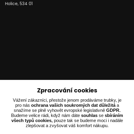
Holice, 534 01
Technické poradenství
Zpracování cookies
Vážení zákazníci, přestože jenom prodáváme trubky, je
Ing. Adam Dvořák
pro nás
ochrana vašich soukromých dat důležitá
a
+420 602 234 254
snažíme se plně vyhovět evropské legislativně
GDPR.
(Po-Pá 8:00 - 15:00)
Budeme velice rádi, když nám dáte
souhlas
se
sbíráním
všech typů cookies,
pouze tak se budeme moci i nadále
potrebujiporadit@dvorak-karlik.cz
zlepšovat a zvyšovat váš komfort nákupu.