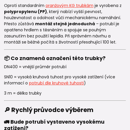
Oproti standardním
oranžovým KG trubkám
je vyrobena z
polypropylenu (PP)
, který nabízí vyšší pevnost,
houževnatost a odolnost vůči mechanickému namáhání.
Přesto zůstává
montáž stejně jednoduchá
– potrubí je
opatřeno hrdlem s těsněním a spojuje se pouhým
zasunutím bez použití lepidla. Při správném návrhu a
montáži se běžně počítá s životností přesahující 100 let.
📦 Co znamená označení této trubky?
DN400 = vnější průměr potrubí
SN10 = vysoká kruhová tuhost pro vysoké zatížení (více
informací o
potrubí dle kruhové tuhosti
)
3 m = délka trubky
🔎 Rychlý průvodce výběrem
🚛 Bude potrubí vystaveno vysokému
zatížení?