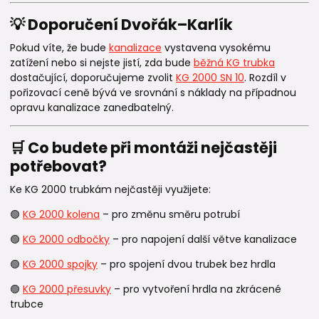
💡 Doporučení Dvořák–Karlík
Pokud víte, že bude
kanalizace
vystavena vysokému
zatížení nebo si nejste jistí, zda bude
běžná KG trubka
dostačující, doporučujeme zvolit
KG 2000 SN 10
. Rozdíl v
pořizovací ceně bývá ve srovnání s náklady na případnou
opravu kanalizace zanedbatelný.
🛒 Co budete při montáži nejčastěji
potřebovat?
Ke KG 2000 trubkám nejčastěji využijete:
🟢
KG 2000 kolena
– pro změnu směru potrubí
🟢
KG 2000 odbočky
– pro napojení další větve kanalizace
🟢
KG 2000 spojky
– pro spojení dvou trubek bez hrdla
🟢
KG 2000 přesuvky
– pro vytvoření hrdla na zkrácené
trubce