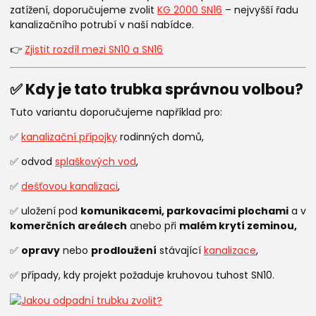
zatížení, doporučujeme zvolit
KG 2000 SN16
– nejvyšší řadu
kanalizačního potrubí v naší nabídce.
👉
Zjistit rozdíl mezi SN10 a SN16
✅ Kdy je tato trubka správnou volbou?
Tuto variantu doporučujeme například pro:
✅
kanalizační přípojky
rodinných domů,
✅ odvod
splaškových vod
,
✅
dešťovou kanalizaci
,
✅ uložení pod
komunikacemi, parkovacími plochami
a v
komerčních areálech
anebo při
malém krytí zeminou,
✅
opravy
nebo
prodloužení
stávající
kanalizace
,
✅ případy, kdy projekt požaduje kruhovou tuhost SN10.