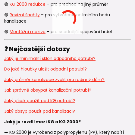
🟢
KG 2000 redukce
– pro přechod na jiný průměr
🟢
Revizní šachty
– pro vytvoření kontrolního bodu
kanalizace
🟢
Montážní mazivo
– pro snadnější spojování hrdel
❓ Nejčastější dotazy
Jaký je minimální sklon odpadního potrubí?
Do jaké hloubky uložit odpadní potrubí?
Jaký průměr kanalizace zvolit pro rodinný dům?
Jak správně obsypat kanalizační potrubí?
Jaký písek použít pod KG potrubí?
Jaký obsyp použít pod kanalizaci?
Jaký je rozdíl mezi KG a KG 2000?
➡️ KG 2000 je vyrobena z polypropylenu (PP), který nabízí