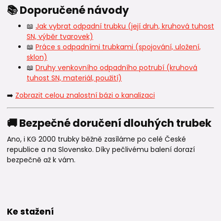
📚 Doporučené návody
📖
Jak vybrat odpadní trubku (její druh, kruhová tuhost
SN, výběr tvarovek)
📖
Práce s odpadními trubkami (spojování, uložení,
sklon)
📖
Druhy venkovního odpadního potrubí (kruhová
tuhost SN, materiál, použití)
➡️
Zobrazit celou znalostní bázi o kanalizaci
🚚 Bezpečné doručení dlouhých trubek
Ano, i KG 2000 trubky běžně zasíláme po celé České
republice a na Slovensko. Díky pečlivému balení dorazí
bezpečně až k vám.
Ke stažení