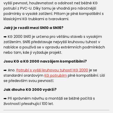
vyšší pevnost, houževnatost a odolnost než běžné KG
potrubí z PVC-U. Díky tomu je vhodná pro náročnější
podmínky a vysoké zatížení. Přitom je plně kompatibilní s
klasickými KG trubkami a tvarovkami.
Jaký je rozdíl mezi SN10 a SN16?
➡️ KG 2000 SN10 je určena pro většinu staveb s vysokým
zatížením. SN16 představuje nejvyšší kruhovou tuhost v
nabídce a používá se v opravdu extrémních podmínkách
nebo tam, kde ji vyžaduje projekt.
Jsou KG a KG 2000 navzájem kompatibilní?
➡️ Ano.
Potrubí s vyšší kruhovou tuhostí KG 2000
je se
standardní oranžovým
KG potrubím
plně kompatibilní. Liší
se především svou pevností.
Jak dlouho KG 2000 vydrží?
➡️ Při správném návrhu a montáži se běžně počítá s
životností přesahující 100 let.