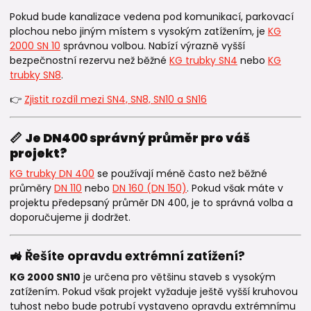
Pokud bude kanalizace vedena pod komunikací, parkovací
plochou nebo jiným místem s vysokým zatížením, je
KG
2000 SN 10
správnou volbou. Nabízí výrazně vyšší
bezpečnostní rezervu než běžné
KG trubky SN4
nebo
KG
trubky SN8
.
👉
Zjistit rozdíl mezi SN4, SN8, SN10 a SN16
📏
Je DN400 správný průměr pro váš
projekt?
KG trubky DN 400
se používají méně často než běžné
průměry
DN 110
nebo
DN 160 (DN 150)
. Pokud však máte v
projektu předepsaný průměr DN 400, je to správná volba a
doporučujeme ji dodržet.
🚜 Řešíte opravdu extrémní zatížení?
KG 2000 SN10
je určena pro většinu staveb s vysokým
zatížením. Pokud však projekt vyžaduje ještě vyšší kruhovou
tuhost nebo bude potrubí vystaveno opravdu extrémnímu