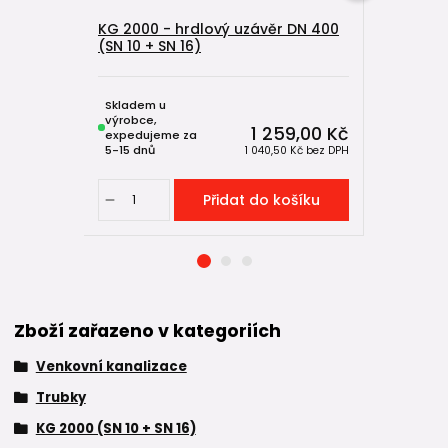
KG 2000 - hrdlový uzávěr DN 400
KG 2000 -
(SN 10 + SN 16)
(SN 10 + S
Skladem u
Skladem u
výrobce,
výrobce,
1 259,00 Kč
expedujeme za
expeduje
5-15 dnů
5-15 dnů
1 040,50 Kč
bez DPH
Přidat do košíku
Zboží zařazeno v kategoriích
Venkovní kanalizace
Trubky
KG 2000 (SN 10 + SN 16)