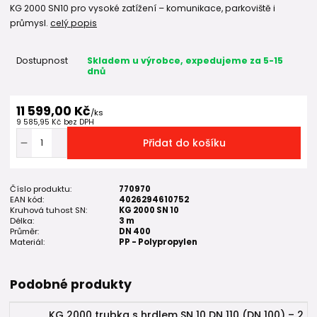
KG 2000 SN10 pro vysoké zatížení – komunikace, parkoviště i
průmysl.
celý popis
Dostupnost
Skladem u výrobce, expedujeme za 5-15
dnů
11 599,00 Kč
/
ks
9 585,95 Kč
bez DPH
Přidat do košíku
Číslo produktu:
770970
EAN kód:
4026294610752
Kruhová tuhost SN:
KG 2000 SN 10
Délka:
3 m
Průměr:
DN 400
Materiál:
PP - Polypropylen
Podobné produkty
KG 2000 trubka s hrdlem SN 10 DN 110 (DN 100) – 2