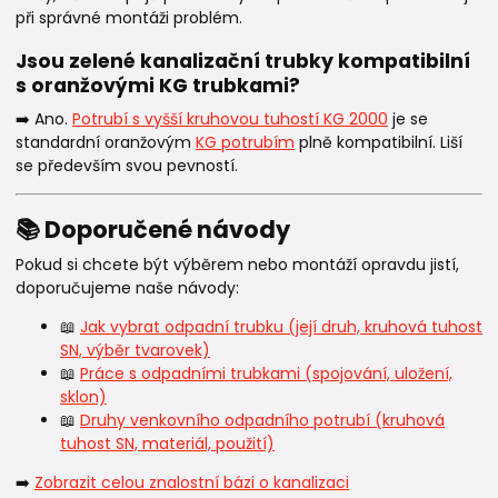
při správné montáži problém.
Jsou zelené kanalizační trubky kompatibilní
s oranžovými KG trubkami?
➡️ Ano.
Potrubí s vyšší kruhovou tuhostí KG 2000
je se
standardní oranžovým
KG potrubím
plně kompatibilní. Liší
se především svou pevností.
📚 Doporučené návody
Pokud si chcete být výběrem nebo montáží opravdu jistí,
doporučujeme naše návody:
📖
Jak vybrat odpadní trubku (její druh, kruhová tuhost
SN, výběr tvarovek)
📖
Práce s odpadními trubkami (spojování, uložení,
sklon)
📖
Druhy venkovního odpadního potrubí (kruhová
tuhost SN, materiál, použití)
➡️
Zobrazit celou znalostní bázi o kanalizaci