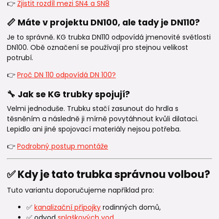
👉
Zjistit rozdíl mezi SN4 a SN8
📏 Máte v projektu DN100, ale tady je DN110?
Je to správně. KG trubka DN110 odpovídá jmenovité světlosti
DN100. Obě označení se používají pro stejnou velikost
potrubí.
👉
Proč DN 110 odpovídá DN 100?
🔧 Jak se KG trubky spojují?
Velmi jednoduše. Trubku stačí zasunout do hrdla s
těsněním a následně ji mírně povytáhnout kvůli dilataci.
Lepidlo ani jiné spojovací materiály nejsou potřeba.
👉
Podrobný postup montáže
✅ Kdy je tato trubka správnou volbou?
Tuto variantu doporučujeme například pro:
✅
kanalizační přípojky
rodinných domů,
✅ odvod
splaškových vod
,