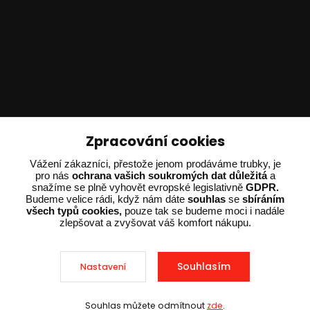
Technické poradenství
Zpracování cookies
Ing. Adam Dvořák
Vážení zákazníci, přestože jenom prodáváme trubky, je
+420 602 234 254
pro nás
ochrana vašich soukromých dat důležitá
a
snažíme se plně vyhovět evropské legislativně
GDPR.
(Po-Pá 8:00 - 15:00)
Budeme velice rádi, když nám dáte
souhlas
se
sbíráním
všech typů cookies,
pouze tak se budeme moci i nadále
potrebujiporadit@dvorak-karlik.cz
zlepšovat a zvyšovat váš komfort nákupu.
Souhlasím
Nastavení
2025 © Dvorak-Karlik.cz – Všechna práva vyhrazena. Design od
EmpireDesign
nakódoval
OndřejDvořák.com
.
Souhlas můžete odmítnout
zde
.
Vytvořeno na
Eshop-rychle.cz