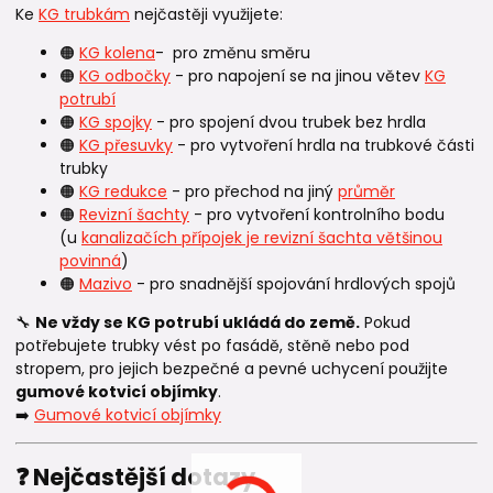
Ke
KG trubkám
nejčastěji využijete:
🟠
KG kolena
- pro změnu směru
🟠
KG odbočky
- pro napojení se na jinou větev
KG
potrubí
🟠
KG spojky
- pro spojení dvou trubek bez hrdla
🟠
KG přesuvky
- pro vytvoření hrdla na trubkové části
trubky
🟠
KG redukce
- pro přechod na jiný
průměr
🟠
Revizní šachty
- pro vytvoření kontrolního bodu
(u
kanalizačích přípojek je revizní šachta většinou
povinná
)
🟠
Mazivo
- pro snadnější spojování hrdlových spojů
🔧
Ne vždy se KG potrubí ukládá do země.
Pokud
potřebujete trubky vést po fasádě, stěně nebo pod
stropem, pro jejich bezpečné a pevné uchycení použijte
gumové kotvicí objímky
.
➡️
Gumové kotvicí objímky
❓ Nejčastější dotazy