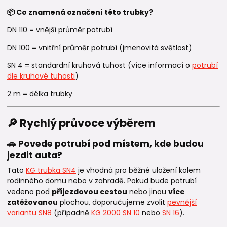
📦 Co znamená označení této trubky?
DN 110 = vnější průměr potrubí
DN 100 = vnitřní průměr potrubí (jmenovitá světlost)
SN 4 = standardní kruhová tuhost (více informací o
potrubí
dle kruhové tuhosti
)
2 m = délka trubky
🔎 Rychlý průvoce výběrem
🚗 Povede potrubí pod místem, kde budou
jezdit auta?
Tato
KG trubka SN4
je vhodná pro běžné uložení kolem
rodinného domu nebo v zahradě. Pokud bude potrubí
vedeno pod
příjezdovou cestou
nebo jinou
více
zatěžovanou
plochou, doporučujeme zvolit
pevnější
variantu SN8
(případně
KG 2000 SN 10
nebo
SN 16
).