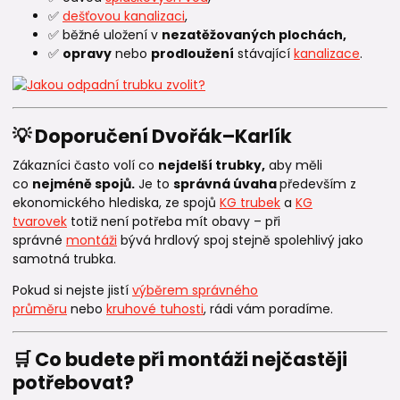
✅
dešťovou kanalizaci
,
✅ běžné uložení v
nezatěžovaných plochách,
✅
opravy
nebo
prodloužení
stávající
kanalizace
.
💡 Doporučení Dvořák–Karlík
Zákazníci často volí co
nejdelší trubky,
aby měli
co
nejméně spojů.
Je to
správná úvaha
především z
ekonomického hlediska, ze spojů
KG trubek
a
KG
tvarovek
totiž není potřeba mít obavy – při
správné
montáži
bývá hrdlový spoj stejně spolehlivý jako
samotná trubka.
Pokud si nejste jistí
výběrem správného
průměru
nebo
kruhové tuhosti
, rádi vám poradíme.
🛒 Co budete při montáži nejčastěji
potřebovat?