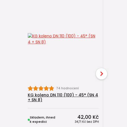
74 hodnocení
KG koleno DN 110 (100) - 45° (SN 4
KG koleno
+ SN 8)
+ SN 8)
42,00 Kč
Skladem, ihned
Skladem, 
k expedici
k expedici
34,71 Kč
bez DPH