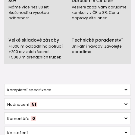
30+
Doručení v ČR a SR
Máme více než 30 let
Veškeré zboží vám doručíme
zkušeností a vysokou
kamkoliv v ČR a SR. Cenu
odbornost.
dopravy víte ihned.
Velké skladové zásoby
Technické poradenství
+1000 m odpadního potrubí,
Unikátní návody. Zavolejte,
+200 revizních šachet,
poradíme.
+5000 m drenážních trubek
Kompletní specifikace
Hodnocení
51
Komentáře
0
Ke stažení