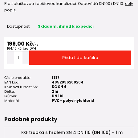
Pro splaškovou i dešťovou kanalizaci. Odpovídá DN100 i DN110.
celý
popis
Dostupnost
Skladem, ihned k expedici
199,00 Kč
/
ks
164,46 Kč
bez DPH
Přidat do košíku
Číslo produktu:
1317
EAN kód:
4052836200204
Kruhová tuhost SN:
KG SN 4
Délka:
2 m
Průměr:
DN 110
Materiál:
PVC - polyvinylchlorid
Podobné produkty
KG trubka s hrdlem SN 4 DN 110 (DN 100) - 1 m