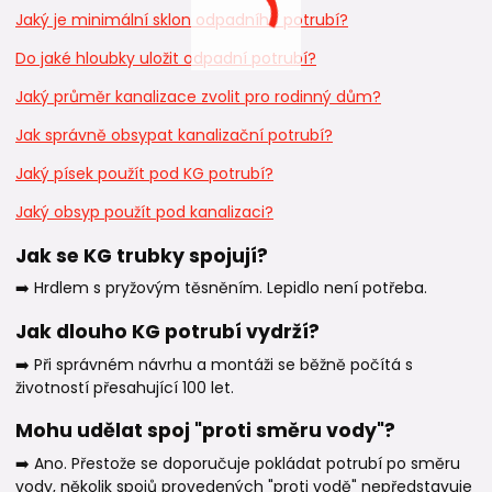
Jaký je minimální sklon odpadního potrubí?
Do jaké hloubky uložit odpadní potrubí?
Jaký průměr kanalizace zvolit pro rodinný dům?
Jak správně obsypat kanalizační potrubí?
Jaký písek použít pod KG potrubí?
Jaký obsyp použít pod kanalizaci?
Jak se KG trubky spojují?
➡️ Hrdlem s pryžovým těsněním. Lepidlo není potřeba.
Jak dlouho KG potrubí vydrží?
➡️ Při správném návrhu a montáži se běžně počítá s
životností přesahující 100 let.
Mohu udělat spoj "proti směru vody"?
➡️ Ano. Přestože se doporučuje pokládat potrubí po směru
vody, několik spojů provedených "proti vodě" nepředstavuje