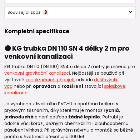
Související zboží
3
Kompletní specifikace
🟠 KG trubka DN 110 SN 4 délky 2 m pro
venkovní kanalizaci
KG trubka DN 110 (DN 100) SN4 o délce 2 metry je určena pro
venkovní gravitační kanalizaci
. Nejčastěji se používá při
výstavbě
kanalizačních přípojek
, odvodu
dešťových
vod
nebo při
opravách
a
rozšíření
stávající
splaškové
kanalizace
.
Je vyrobena z kvalitního PVC-U a opatřena hrdlem s
pryžovým těsněním, díky kterému je montáž
rychlá,
jednoduchá
a není potřeba
žádné lepidlo.
Potrubí je
odolné vůči korozi, běžným chemikáliím i dlouhodobému
působení vlhkosti. Při správném návrhu a montáži se běžně
počítá s životností přesahující 100 let.