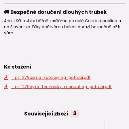
🚚 Bezpečné doručení dlouhých trubek
Ano, i KG trubky běžně zasíláme po celé České republice a
na Slovensko. Díky pečlivému balení dorazí bezpečně až k
vám.
Ke stažení
_ps_279osma_katalog_kg_potrubi.pdf
_ps_279dyka_technicky_manual_kg_potrubi.pdf
Související zboží
3