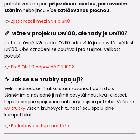
potrubí vedeno pod
příjezdovou cestou, parkovacím
stáním
nebo jinou více
zatěžovanou plochou.
👉
Zjistit rozdíl mezi SN4 a SN8
📏 Máte v projektu DN100, ale tady je DN110?
Je to správně. KG trubka DN110 odpovídá jmenovité světlosti
DN100. Obě označení se používají pro stejnou velikost
potrubí.
👉
Proč DN 110 odpovídá DN 100?
🔧 Jak se KG trubky spojují?
Velmi jednoduše. Trubku stačí zasunout do hrdla s
těsněním a následně ji mírně povytáhnout kvůli dilataci.
Lepidlo ani jiné spojovací materiály nejsou potřeba. Veškeré
KG trubky
všech kruhových tuhostí jsou spolu plně
kompatibilní.
👉
Podrobný postup montáže