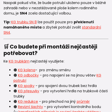
Naopak pokud víte, že bude potrubí uloženo pouze v běžné
zahradě nebo v nezatěžované ploše kolem rodinného
domu, je
SN4
zcela dostačující volbou.
Tip:
KG trubku SN 8
lze použít pouze pro
překlenutí
namáhaného místa
a zbytek potrubí zvolit
standardní
SN4
.
🛒 Co budete při montáži nejčastěji
potřebovat?
Ke
KG trubkám
nejčastěji využijete:
🟠
KG kolena
- pro změnu směru
🟠
KG odbočky
- pro napojení se na jinou větev
KG
potrubí
🟠
KG spojky
- pro spojení dvou trubek bez hrdla
🟠
KG přesuvky
- pro vytvoření hrdla na trubkové části
trubky
🟠
KG redukce
- pro přechod na jiný
průměr
🟠
Revizní šachty
- pro vytvoření kontrolního bodu
(u
kanalizačích přípojek je revizní šachta většinou