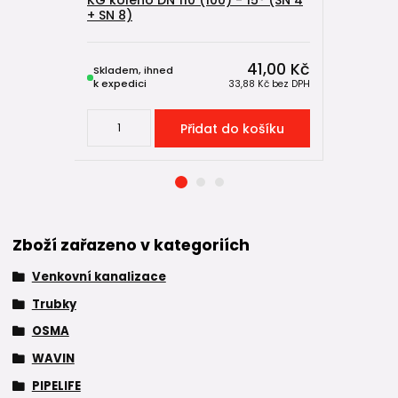
KG koleno DN 110 (100) - 15° (SN 4
KG hrdlov
+ SN 8)
SN 8)
41,00 Kč
Skladem, ihned
Skladem, 
k expedici
k expedici
33,88 Kč
bez DPH
Přidat do košíku
Zboží zařazeno v kategoriích
Venkovní kanalizace
Trubky
OSMA
WAVIN
PIPELIFE