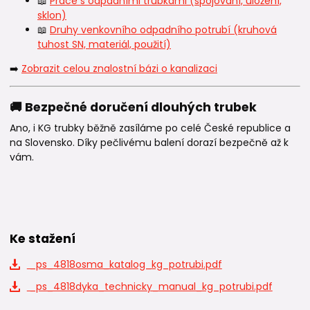
📖
Práce s odpadními trubkami (spojování, uložení,
sklon)
📖
Druhy venkovního odpadního potrubí (kruhová
tuhost SN, materiál, použití)
➡️
Zobrazit celou znalostní bázi o kanalizaci
🚚 Bezpečné doručení dlouhých trubek
Ano, i KG trubky běžně zasíláme po celé České republice a
na Slovensko. Díky pečlivému balení dorazí bezpečně až k
vám.
Ke stažení
_ps_4818osma_katalog_kg_potrubi.pdf
_ps_4818dyka_technicky_manual_kg_potrubi.pdf