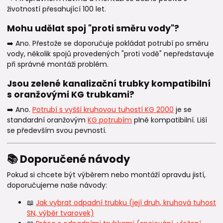
životností přesahující 100 let.
Mohu udělat spoj "proti směru vody"?
➡️ Ano. Přestože se doporučuje pokládat potrubí po směru
vody, několik spojů provedených "proti vodě" nepředstavuje
při správné montáži problém.
Jsou zelené kanalizační trubky kompatibilní
s oranžovými KG trubkami?
➡️ Ano.
Potrubí s vyšší kruhovou tuhostí KG 2000
je se
standardní oranžovým
KG potrubím
plně kompatibilní. Liší
se především svou pevností.
📚 Doporučené návody
Pokud si chcete být výběrem nebo montáží opravdu jistí,
doporučujeme naše návody:
📖
Jak vybrat odpadní trubku (její druh, kruhová tuhost
SN, výběr tvarovek)