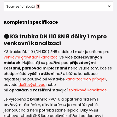
Související zboží
3
Kompletní specifikace
🟠 KG trubka DN 110 SN 8 délky 1 m pro
venkovní kanalizaci
KG trubka DN 110 (DN 100) SN8 o délce 1 metr je určena pro
venkovní gravitační kanalizaci
ve více
zatěžovaných
místech.
Nejčastěji se používá pod
příjezdovými
cestami, parkovacími plochami
nebo všude tam, kde se
předpokládá
vyšší zatížení
než u běžné kanalizace.
Nejčastěji se používá při výstavbě
kanalizačních přípojek
,
odvodu
dešťových vod
nebo
při
opravách
a
rozšíření
stávající
splaškové kanalizace
.
Je vyrobena z kvalitního PVC-U a opatřena hrdlem s
pryžovým těsněním, díky kterému je montáž rychlá,
jednoduchá a není potřeba žádné lepidlo. Díky vyšší
kruhové tuhosti SN8 lépe odolává zatížení od dopravy i