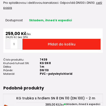
Pro splaškovou i dešťovou kanalizaci. Odpovídá DN100 i DN110.
celý
popis
Dostupnost
Skladem, ihned k expedici
259,00 Kč
/
ks
214,05 Kč
bez DPH
Přidat do košíku
Číslo produktu:
7439
Kruhová tuhost SN:
KG SN 8
Délka:
1 m
Průměr:
DN 110
Materiál:
PVC - polyvinylchlorid
Podobné produkty
KG trubka s hrdlem SN 8 DN 110 (DN 100) – 2 m
389,00 Kč
Skladem, ihned k expedici
/
ks