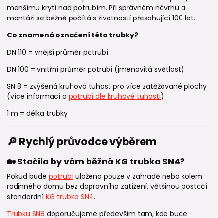
menšímu krytí nad potrubím. Při správném návrhu a
montáži se běžně počítá s životností přesahující 100 let.
Co znamená označení této trubky?
DN 110 = vnější průměr potrubí
DN 100 = vnitřní průměr potrubí (jmenovitá světlost)
SN 8 = zvýšená kruhová tuhost pro více zatěžované plochy
(více informací o
potrubí dle kruhové tuhosti
)
1 m = délka trubky
🔎 Rychlý průvodce výběrem
🏡 Stačila by vám běžná KG trubka SN4?
Pokud bude
potrubí
uloženo pouze v zahradě nebo kolem
rodinného domu bez dopravního zatížení, většinou postačí
standardní
KG trubka SN4
.
Trubku SN8
doporučujeme především tam, kde bude