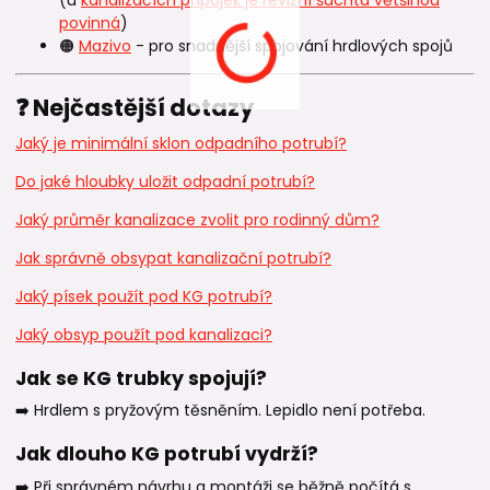
povinná
)
🟠
Mazivo
- pro snadnější spojování hrdlových spojů
❓ Nejčastější dotazy
Jaký je minimální sklon odpadního potrubí?
Do jaké hloubky uložit odpadní potrubí?
Jaký průměr kanalizace zvolit pro rodinný dům?
Jak správně obsypat kanalizační potrubí?
Jaký písek použít pod KG potrubí?
Jaký obsyp použít pod kanalizaci?
Jak se KG trubky spojují?
➡️ Hrdlem s pryžovým těsněním. Lepidlo není potřeba.
Jak dlouho KG potrubí vydrží?
➡️ Při správném návrhu a montáži se běžně počítá s