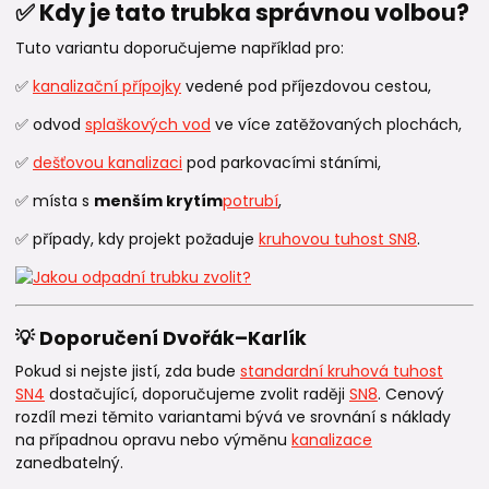
✅ Kdy je tato trubka správnou volbou?
Tuto variantu doporučujeme například pro:
✅
kanalizační přípojky
vedené pod příjezdovou cestou,
✅ odvod
splaškových vod
ve více zatěžovaných plochách,
✅
dešťovou kanalizaci
pod parkovacími stáními,
✅ místa s
menším krytím
potrubí
,
✅ případy, kdy projekt požaduje
kruhovou tuhost SN8
.
💡 Doporučení Dvořák–Karlík
Pokud si nejste jistí, zda bude
standardní kruhová tuhost
SN4
dostačující, doporučujeme zvolit raději
SN8
. Cenový
rozdíl mezi těmito variantami bývá ve srovnání s náklady
na případnou opravu nebo výměnu
kanalizace
zanedbatelný.