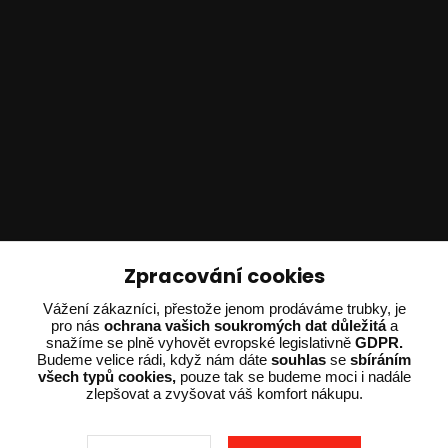
Technické poradenství
Zpracování cookies
Vážení zákazníci, přestože jenom prodáváme trubky, je
Ing. Adam Dvořák
pro nás
ochrana vašich soukromých dat důležitá
a
+420 602 234 254
snažíme se plně vyhovět evropské legislativně
GDPR.
(Po-Pá 8:00 - 15:00)
Budeme velice rádi, když nám dáte
souhlas
se
sbíráním
všech typů cookies,
pouze tak se budeme moci i nadále
zlepšovat a zvyšovat váš komfort nákupu.
potrebujiporadit@dvorak-karlik.cz