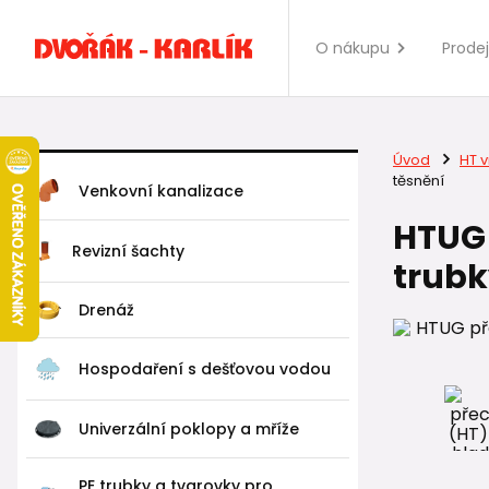
O nákupu
Prode
Úvod
HT v
těsnění
Venkovní kanalizace
HTUG 
Revizní šachty
trubk
Drenáž
Hospodaření s dešťovou vodou
Univerzální poklopy a mříže
PE trubky a tvarovky pro