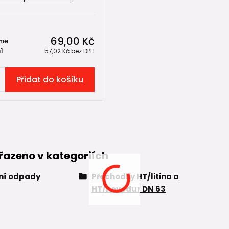
69,00 Kč
me
í
57,02 Kč
bez DPH
Přidat do košíku
řazeno v kategoriích
řní odpady
Přechodky HT/litina a
HT/novodur DN 63