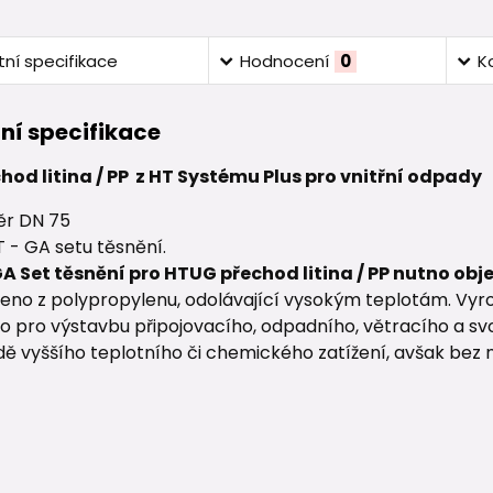
ní specifikace
Hodnocení
0
K
ní specifikace
od litina / PP z HT Systému Plus pro vnitřní odpady
r DN 75
 - GA setu těsnění.
GA Set těsnění pro HTUG přechod litina / PP nutno obj
eno z polypropylenu, odolávající vysokým teplotám. Vyro
o pro výstavbu připojovacího, odpadního, větracího a svo
dě vyššího teplotního či chemického zatížení, avšak bez 