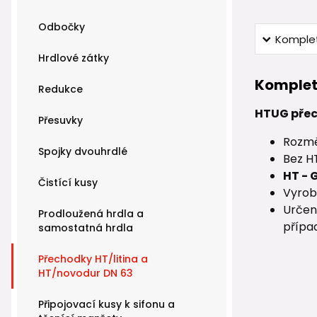
Odbočky
Komplet
Hrdlové zátky
Komplet
Redukce
HTUG přech
Přesuvky
Rozmě
Spojky dvouhrdlé
Bez HT
HT - 
Čistící kusy
Vyrob
Určen
Prodloužená hrdla a
přípa
samostatná hrdla
Přechodky HT/litina a
HT/novodur DN 63
Připojovací kusy k sifonu a