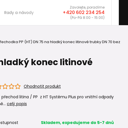
Zavolejte, poradíme
+420 602 234 254
Rady a návody
(Po-Pá 8:00 - 15:00)
echodka PP (HT) DN 75 na hladký konec litinové trubky DN 70 bez
ladký konec litinové
Ohodnotit produkt
přechod litina / PP z HT Systému Plus pro vnitřní odpady
ě...
celý popis
stupnost
Skladem, expedujeme do 5-7 dnů