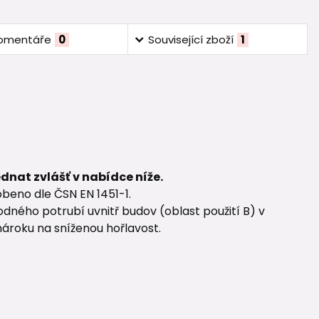
omentáře
0
Související zboží
1
ednat zvlášť v nabídce níže.
beno dle ČSN EN 1451-1.
dného potrubí uvnitř budov (oblast použití B) v
nároku na sníženou hořlavost.