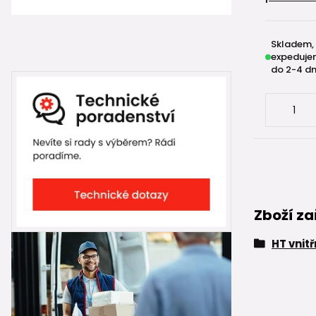
Skladem,
expeduje
do 2-4 dn
Zboží za
HT vnit