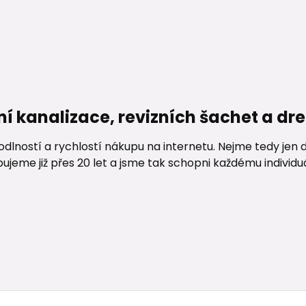
ní kanalizace, revizních šachet a d
lností a rychlostí nákupu na internetu. Nejme tedy jen d
me již přes 20 let a jsme tak schopni každému individuáln