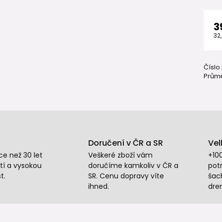
3
32
Číslo
Průmě
Doručení v ČR a SR
Vel
e než 30 let
Veškeré zboží vám
+10
tí a vysokou
doručíme kamkoliv v ČR a
potr
t.
SR. Cenu dopravy víte
šac
ihned.
dre