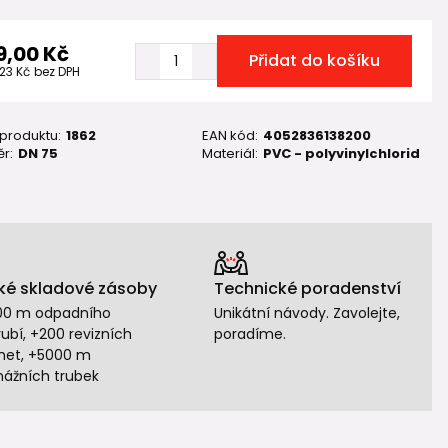
9,00 Kč
Přidat do košíku
,23 Kč
bez DPH
 produktu:
1862
EAN kód:
4052836138200
r:
DN 75
Materiál:
PVC - polyvinylchlorid
ké skladové zásoby
Technické poradenství
00 m odpadního
Unikátní návody. Zavolejte,
ubí, +200 revizních
poradíme.
het, +5000 m
nážních trubek