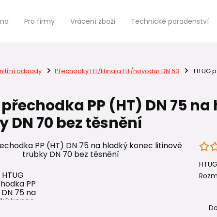
jna
Pro firmy
Vrácení zboží
Technické poradenství
nitřní odpady
Přechodky HT/litina a HT/novodur DN 63
HTUG př
přechodka PP (HT) DN 75 na h
y DN 70 bez těsnění
HTUG 
Rozm
Do