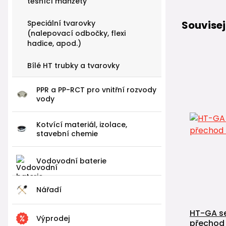
těsnící manžety
Speciální tvarovky
Souvisej
(nalepovací odbočky, flexi
hadice, apod.)
Bílé HT trubky a tvarovky
PPR a PP-RCT pro vnitřní rozvody
vody
Kotvící materiál, izolace,
stavební chemie
Vodovodní baterie
Nářadí
HT-GA se
Výprodej
přechod l