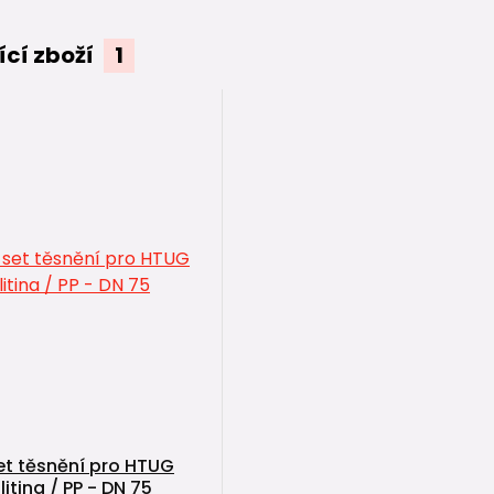
ící zboží
1
t těsnění pro HTUG
itina / PP - DN 75