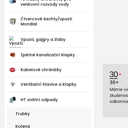
venkovní rozvody vody
Čtvercové šachty/vpusti
Mondial
Vpusti, gajgry a žlaby
Zpětné kanalizační klapky
Kabelové chráničky
30+
Ventilační hlavice a klapky
Máme víc
zkušenos
HT vnitřní odpady
odbornos
Trubky
Kolena