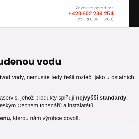
Zavolejte, poradíme
+420 602 234 254
(Po-Pá 8:00 - 15:00)
tudenou vodu
vod vody, nemusíte tedy řešit rozteč, jako u ostatních
servis, jehož produkty splňují
nejvyšší standardy
,
eským Cechem topenářů a instalatétů.
cenu,
kterou nám výrobce dovolí.