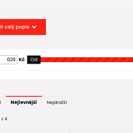
it celý popis
Kč
Od
í
Nejlevnější
Nejdražší
 z 4