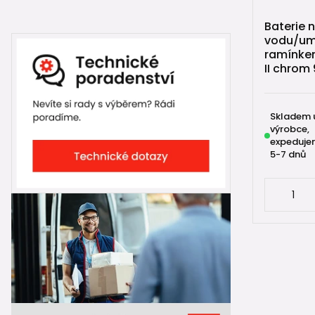
Baterie 
vodu/um
ramínkem
II chrom 
Skladem 
výrobce,
expeduje
5-7 dnů