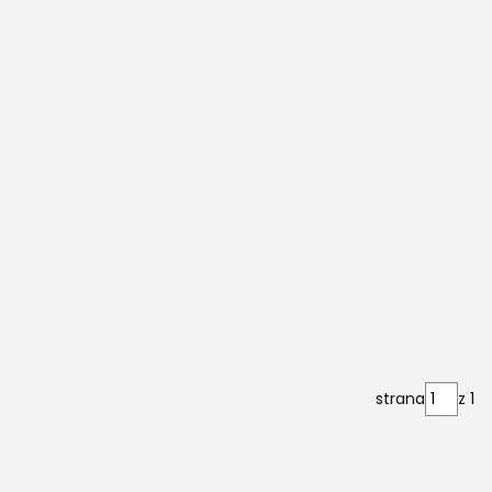
strana
z 1