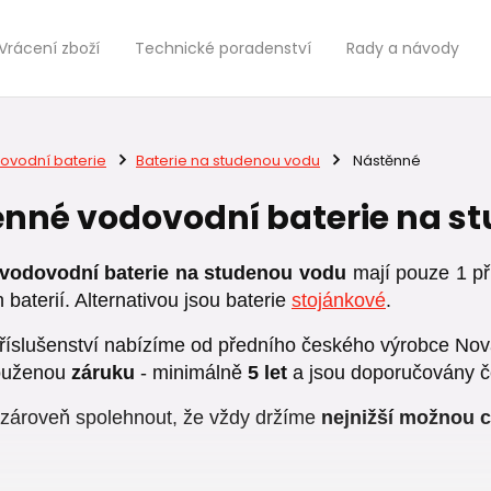
Vrácení zboží
Technické poradenství
Rady a návody
ovodní baterie
Baterie na studenou vodu
Nástěnné
nné vodovodní baterie na s
vodovodní baterie na studenou vodu
mají pouze 1 pří
baterií. Alternativou jsou baterie
stojánkové
.
příslušenství nabízíme od předního českého výrobce Nova
louženou
záruku
- minimálně
5 let
a jsou doporučovány č
zároveň spolehnout, že vždy držíme
nejnižší možnou 