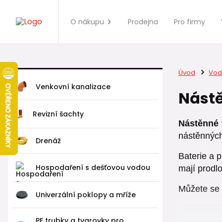
O nákupu
Prodejna
Pro firmy
Úvod
Vod
Venkovní kanalizace
Nástě
Revizní šachty
Nástěnné 
nástěnných 
Drenáž
Baterie a 
Hospodaření s dešťovou vodou
mají prod
Můžete se 
Univerzální poklopy a mříže
PE trubky a tvarovky pro