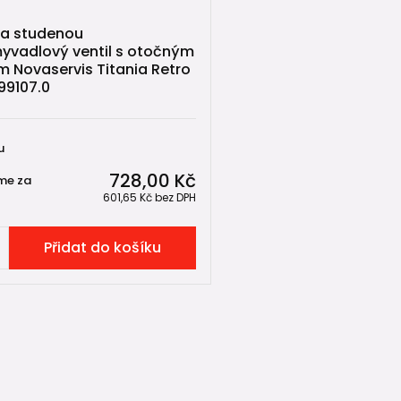
na studenou
yvadlový ventil s otočným
 Novaservis Titania Retro
99107.0
u
728,00 Kč
me za
601,65 Kč
bez DPH
Přidat do košíku