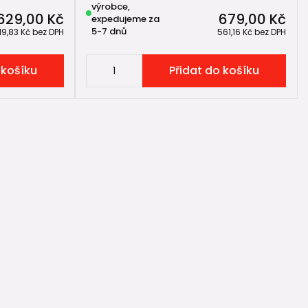
výrobce,
629,00 Kč
679,00 Kč
expedujeme za
5-7 dnů
19,83 Kč
bez DPH
561,16 Kč
bez DPH
 košíku
Přidat do košíku