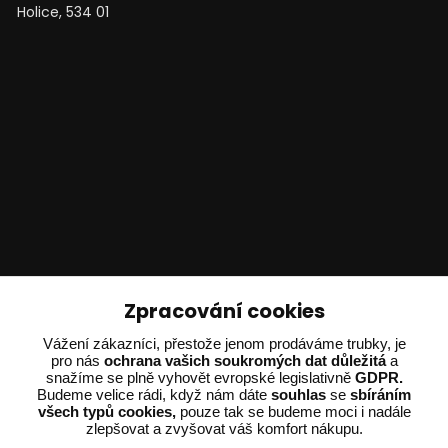
Holice, 534 01
Technické poradenství
Zpracování cookies
Ing. Adam Dvořák
Vážení zákazníci, přestože jenom prodáváme trubky, je
+420 602 234 254
pro nás
ochrana vašich soukromých dat důležitá
a
snažíme se plně vyhovět evropské legislativně
GDPR.
(Po-Pá 8:00 - 15:00)
Budeme velice rádi, když nám dáte
souhlas
se
sbíráním
všech typů cookies,
pouze tak se budeme moci i nadále
potrebujiporadit@dvorak-karlik.cz
zlepšovat a zvyšovat váš komfort nákupu.