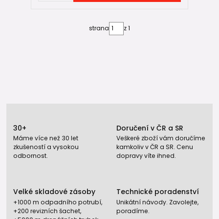
strana
z 1
30+
Doručení v ČR a SR
Máme více než 30 let
Veškeré zboží vám doručíme
zkušeností a vysokou
kamkoliv v ČR a SR. Cenu
odbornost.
dopravy víte ihned.
Velké skladové zásoby
Technické poradenství
+1000 m odpadního potrubí,
Unikátní návody. Zavolejte,
+200 revizních šachet,
poradíme.