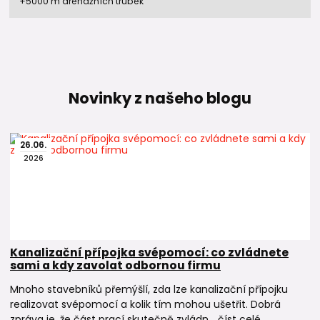
+5000 m drenážních trubek
Novinky z našeho blogu
26
.
06
.
2026
Kanalizační přípojka svépomocí: co zvládnete
sami a kdy zavolat odbornou firmu
Mnoho stavebníků přemýšlí, zda lze kanalizační přípojku
realizovat svépomocí a kolik tím mohou ušetřit. Dobrá
zpráva je, že část prací skutečně zvládn...
číst celé