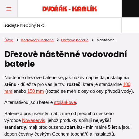
Úvod
Vodovodní baterie
Dřezové baterie
Nástěnné
Dřezové nástěnné vodovodní
baterie
Nástěnné dřezové baterie se, jak název napovídá, instalují
na
stěnu
- důležitá pro vás je tzv.
rozteč,
která je standardně
100
mm
anebo
150 mm
(rozteč se měří z osy do osy přívodů vody).
Alternativou jsou baterie
stojánkové
.
Baterie a příslušenství nabízíme od předního českého
výrobce
Novaservis
, jehož produkty splňují
nejvyšší
standardy
, mají prodlouženou
záruku
- minimálně
5 let
a jsou
doporučovány českým Cechem topenářů a instalatétů.