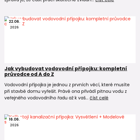
22
.
06
.
2026
Jak vybudovat vodovodní přípojku: kompletní
průvodce od A do Z
Vodovodní přípojka je jednou z prvních věcí, které musíte
při stavbě domu vyřešit. Právě ona přivádí pitnou vodu z
veřejného vodovodního řadu až k vaš...
číst celé
16
.
06
.
2026