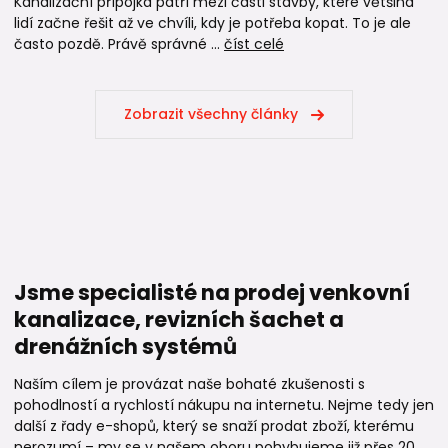
Kanalizační přípojka patří mezi části stavby, které většina
lidí začne řešit až ve chvíli, kdy je potřeba kopat. To je ale
často pozdě. Právě správné ...
číst celé
Zobrazit všechny články
Jsme specialisté na prodej venkovní
kanalizace, revizních šachet a
drenážních systémů
Naším cílem je provázat naše bohaté zkušenosti s
pohodlností a rychlostí nákupu na internetu. Nejme tedy jen
další z řady e-shopů, který se snaží prodat zboží, kterému
nerozumí – my se v našem oboru pohybujeme již přes 20