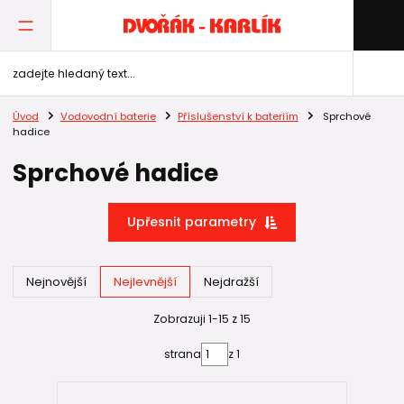
Úvod
Vodovodní baterie
Příslušenství k bateriím
Sprchové
hadice
Sprchové hadice
Upřesnit parametry
Nejnovější
Nejlevnější
Nejdražší
Zobrazuji 1-15 z 15
strana
z 1