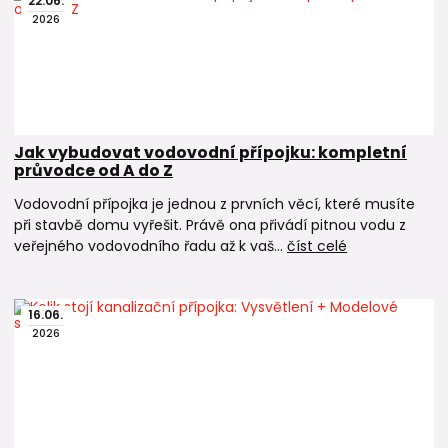
22
.
06
.
2026
Jak vybudovat vodovodní přípojku: kompletní
průvodce od A do Z
Vodovodní přípojka je jednou z prvních věcí, které musíte
při stavbě domu vyřešit. Právě ona přivádí pitnou vodu z
veřejného vodovodního řadu až k vaš...
číst celé
16
.
06
.
2026