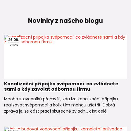
Novinky z našeho blogu
26
.
06
.
2026
Kanalizační přípojka svépomocí: co zvládnete
sami a kdy zavolat odbornou firmu
Mnoho stavebníků přemýšlí, zda lze kanalizační přípojku
realizovat svépomocí a kolik tím mohou ušetřit. Dobrá
zpráva je, že část prací skutečně zvládn...
číst celé