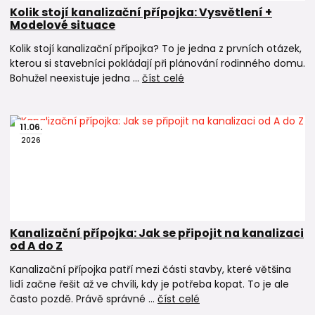
Kolik stojí kanalizační přípojka: Vysvětlení +
Modelové situace
Kolik stojí kanalizační přípojka? To je jedna z prvních otázek,
kterou si stavebníci pokládají při plánování rodinného domu.
Bohužel neexistuje jedna ...
číst celé
11
.
06
.
2026
Kanalizační přípojka: Jak se připojit na kanalizaci
od A do Z
Kanalizační přípojka patří mezi části stavby, které většina
lidí začne řešit až ve chvíli, kdy je potřeba kopat. To je ale
často pozdě. Právě správné ...
číst celé