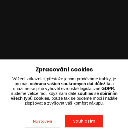
Technické poradenství
Zpracování cookies
Ing. Adam Dvořák
Vážení zákazníci, přestože jenom prodáváme trubky, je
+420 602 234 254
pro nás
ochrana vašich soukromých dat důležitá
a
snažíme se plně vyhovět evropské legislativně
GDPR.
(Po-Pá 8:00 - 15:00)
Budeme velice rádi, když nám dáte
souhlas
se
sbíráním
všech typů cookies,
pouze tak se budeme moci i nadále
potrebujiporadit@dvorak-karlik.cz
zlepšovat a zvyšovat váš komfort nákupu.
Souhlasím
Nastavení
2025 © Dvorak-Karlik.cz – Všechna práva vyhrazena. Design od