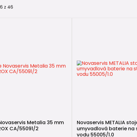
46 z 46
Novaservis Metalia 35 mm
Novaservis METALIA sto
ROX CA/55091/2
umyvadlová baterie na
vodu 55005/1.0