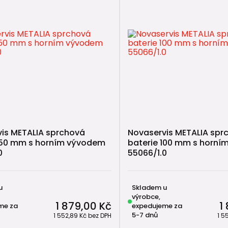
is METALIA sprchová
Novaservis METALIA spr
150 mm s horním vývodem
baterie 100 mm s horn
0
55066/1.0
u
Skladem u
výrobce,
1 879,00 Kč
1
me za
expedujeme za
5-7 dnů
1 552,89 Kč
bez DPH
1 5