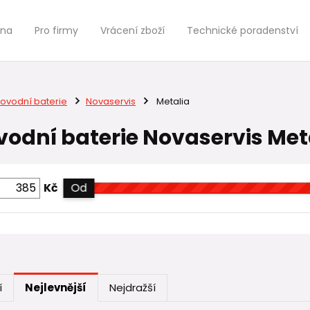
jna
Pro firmy
Vrácení zboží
Technické poradenství
ovodní baterie
Novaservis
Metalia
odní baterie Novaservis Met
Kč
Od
í
Nejlevnější
Nejdražší