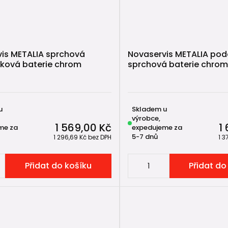
is METALIA sprchová
Novaservis METALIA po
ková baterie chrom
sprchová baterie chrom
u
Skladem u
výrobce,
1 569,00 Kč
1
me za
expedujeme za
5-7 dnů
1 296,69 Kč
bez DPH
1 3
Přidat do košíku
Přidat do