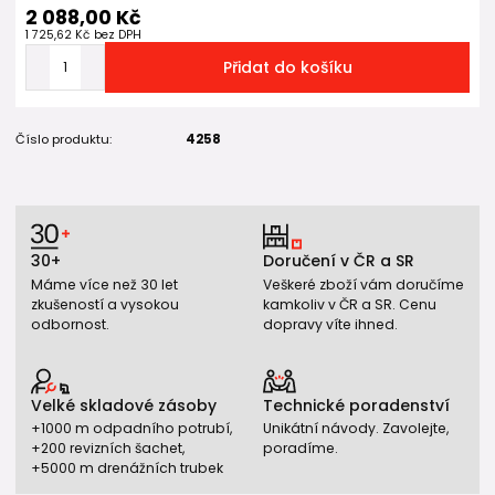
2 088,00 Kč
1 725,62 Kč
bez DPH
Přidat do košíku
Číslo produktu:
4258
30+
Doručení v ČR a SR
Máme více než 30 let
Veškeré zboží vám doručíme
zkušeností a vysokou
kamkoliv v ČR a SR. Cenu
odbornost.
dopravy víte ihned.
Velké skladové zásoby
Technické poradenství
+1000 m odpadního potrubí,
Unikátní návody. Zavolejte,
+200 revizních šachet,
poradíme.
+5000 m drenážních trubek