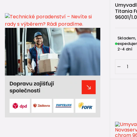
Umyvadlo
Titania 
96001/1.0
Skladem,
expeduje
2-4 dní