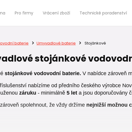
jna
Pro firmy
Vrácení zboží
Technické poradenství
ovodní baterie
Umyvadlové baterie
Stojánkové
dlové stojánkové vodovodní
vé
stojánkové vodovodní baterie.
V nabídce zároveň
příslušenství nabízíme od předního českého výrobce Nova
louženou
záruku
- minimálně
5 let
a jsou doporučovány č
zároveň spolehnout, že vždy držíme
nejnižší možnou 