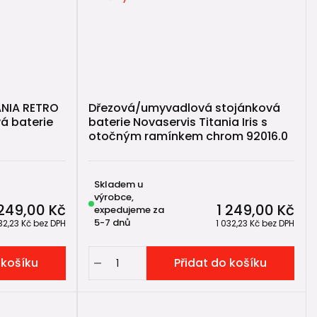
TANIA RETRO
Dřezová/umyvadlová stojánková
á baterie
baterie Novaservis Titania Iris s
otočným ramínkem chrom 92016.0
Skladem u
výrobce,
 249,00 Kč
1 249,00 Kč
expedujeme za
5-7 dnů
32,23 Kč
bez DPH
1 032,23 Kč
bez DPH
 košíku
Přidat do košíku