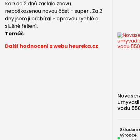
KaD do 2 dnů zaslala znovu
nepoškozenou novou část - super . Za 2
dny jsem ji přebíral - opravdu rychlé a
slušné řešení.
Tomáš
Další hodnocení z webu heureka.cz
Novaserv
umyvadl
vodu 550
Skladem 
výrobce,