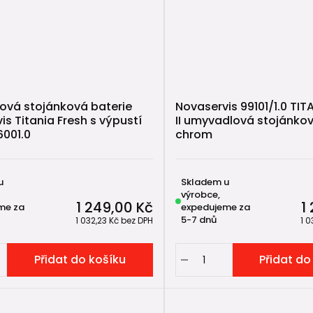
vá stojánková baterie
Novaservis 99101/1.0 TI
is Titania Fresh s výpustí
II umyvadlová stojánkov
001.0
chrom
u
Skladem u
výrobce,
1 249,00 Kč
1
me za
expedujeme za
5-7 dnů
1 032,23 Kč
bez DPH
1 0
Přidat do košíku
Přidat do