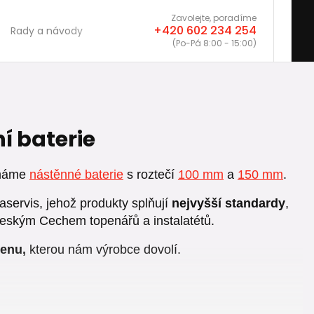
Zavolejte, poradíme
+420 602 234 254
Rady a návody
(Po-Pá 8:00 - 15:00)
 baterie
 máme
nástěnné baterie
s roztečí
100 mm
a
150 mm
.
servis, jehož produkty splňují
nejvyšší standardy
,
eským Cechem topenářů a instalatétů.
cenu,
kterou nám výrobce dovolí.