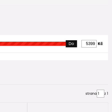
Do
Kč
strana
z 1