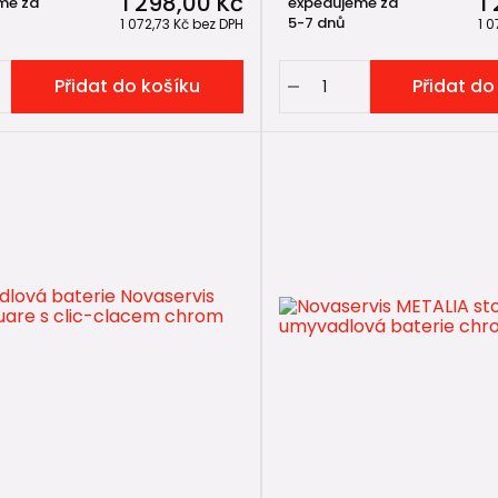
1 298,00 Kč
1
me za
expedujeme za
5-7 dnů
1 072,73 Kč
bez DPH
1 0
Přidat do košíku
Přidat do