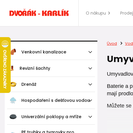
O nákupu
Prode
Úvod
Vod
Venkovní kanalizace
Umyva
Revizní šachty
Umyvadlo
Drenáž
Baterie a 
mají prod
Hospodaření s dešťovou vodou
Můžete se 
Univerzální poklopy a mříže
PE trubky a tvarovky pro