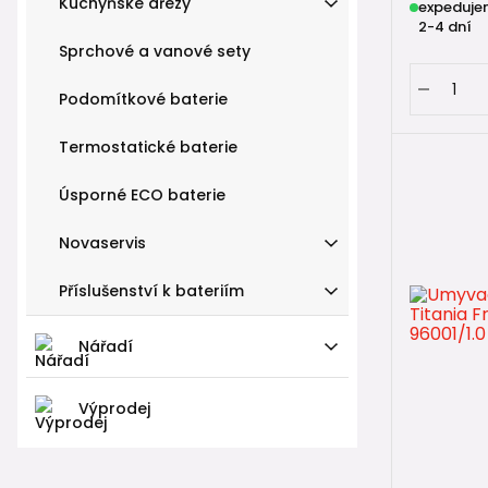
Kuchyňské dřezy
expeduje
2-4 dní
Sprchové a vanové sety
Podomítkové baterie
Termostatické baterie
Úsporné ECO baterie
Novaservis
Příslušenství k bateriím
Nářadí
Výprodej