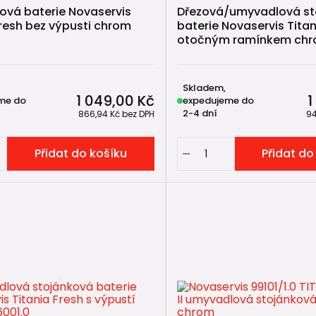
vá baterie Novaservis
Dřezová/umyvadlová st
Fresh bez výpusti chrom
baterie Novaservis Titan
otočným ramínkem chr
Skladem,
1 049,00 Kč
1
me do
expedujeme do
2-4 dní
866,94 Kč
bez DPH
94
Přidat do košíku
Přidat do