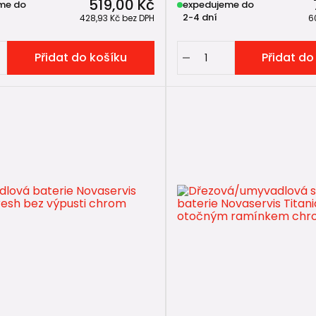
519,00 Kč
me do
expedujeme do
2-4 dní
428,93 Kč
bez DPH
6
Přidat do košíku
Přidat do