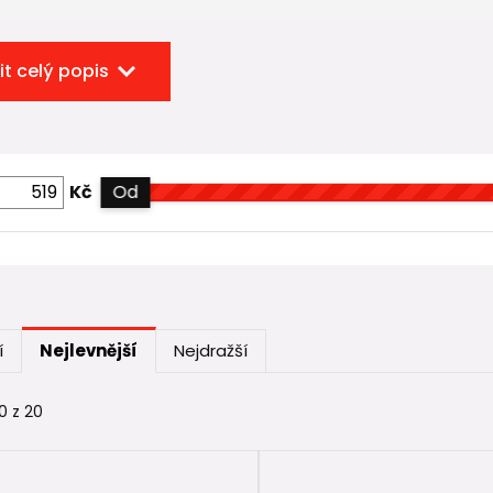
it celý popis
Kč
Od
í
Nejlevnější
Nejdražší
0 z 20