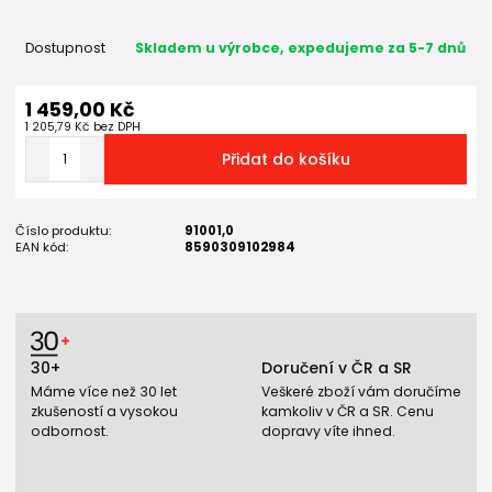
Dostupnost
Skladem u výrobce, expedujeme za 5-7 dnů
1 459,00 Kč
1 205,79 Kč
bez DPH
Přidat do košíku
Číslo produktu:
91001,0
EAN kód:
8590309102984
30+
Doručení v ČR a SR
Máme více než 30 let
Veškeré zboží vám doručíme
zkušeností a vysokou
kamkoliv v ČR a SR. Cenu
odbornost.
dopravy víte ihned.