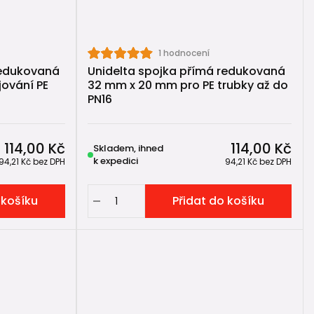
 dotažení převlečné matice pevně uchytí trubku a
1 hodnocení
redukovaná
Unidelta spojka přímá redukovaná
ování PE
32 mm x 20 mm pro PE trubky až do
PN16
ubky
)
114,00 Kč
114,00 Kč
Skladem, ihned
k expedici
94,21 Kč
bez DPH
94,21 Kč
bez DPH
 košíku
Přidat do košíku
 nejpoužívanější mechanické tvarovky pro PE potrubí v
ké tvarovky pro tlakové potrubí. Její produkty jsou