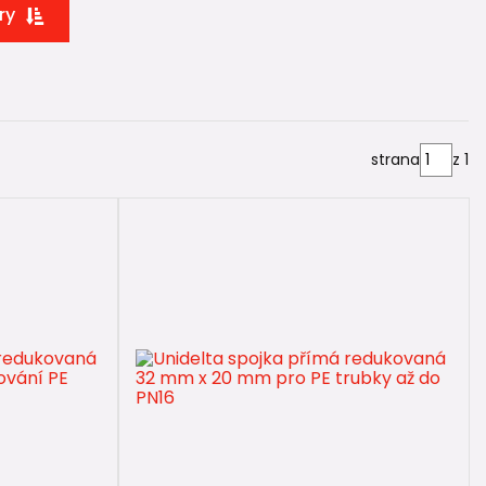
ry
tvarovce
.
strana
z 1
častěji používají tyto kombinace průměrů:
tev
talacích PE potrubí
.
uchá montáž