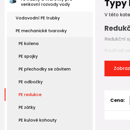
Typy 
venkovní rozvody vody
V této kat
Vodovodní PE trubky
Redukč
PE mechanické tvarovky
Redukční sp
PE kolena
Používají se
PE spojky
přech
Zobraz
úprav
PE přechodky se závitem
napoje
PE odbočky
Redukční sp
PE redukce
Cena:
Redukč
PE zátky
Redukční T
PE kulové kohouty
Používají se