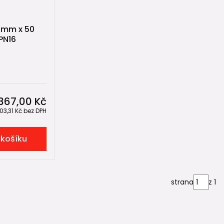
 mm x 50
PN16
367,00 Kč
03,31 Kč
bez DPH
 košíku
strana
z 1