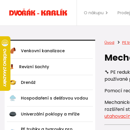
O nákupu
Prode
Úvod
PE t
Venkovní kanalizace
Mecha
Revizní šachty
🔧 PE reduk
používané 
Drenáž
Pomocí red
Hospodaření s dešťovou vodou
Mechanické
rozšíření s
Univerzální poklopy a mříže
utahovací
PE trubky a tvarovky pro