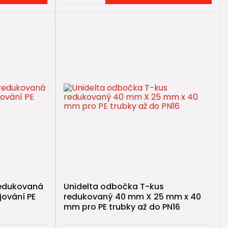
T-kus umožňuje vytvořit odbočku potrubí.
ody.
redukovaná
Unidelta odbočka T-kus
ování PE
redukovaný 40 mm X 25 mm x 40
mm pro PE trubky až do PN16