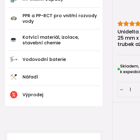
Mechanick
PPR a PP-RCT pro vnitřní rozvody
Uvnitř tva
vody
zajistí vod
Unidelta
Kotvící materiál, izolace,
25 mm x 
Montáž je 
stavební chemie
trubek a
1️⃣ trubku 
2️⃣ zasunou
Vodovodní baterie
3️⃣ dotáhn
Skladem,
k expedici
Nářadí
Spoj je pot
PE re
Výprodej
V našem so
Evropě.
Společnost 
známé před