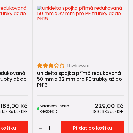
1 hodnocení
, které chcete propojit.
redukovaná
Unidelta spojka přímá redukovaná
rubky až do
50 mm x 32 mm pro PE trubky až do
 těsný.
PN16
větve rozvodu na hlavní potrubí
.
183,00 Kč
229,00 Kč
Skladem, ihned
k expedici
151,24 Kč
bez DPH
189,26 Kč
bez DPH
 košíku
Přidat do košíku