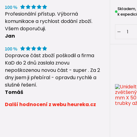
Skladem,
➡️ Návod:
N
Profesionální přístup. Výborná
k expedici
komunikace a rychlost dodání zboží.
Všem doporučuji.
Jan
Dopravce část zboží poškodil a firma
KaD do 2 dnů zaslala znovu
nepoškozenou novou část - super . Za 2
dny jsem ji přebíral - opravdu rychlé a
slušné řešení.
Tomáš
Další hodnocení z webu heureka.cz