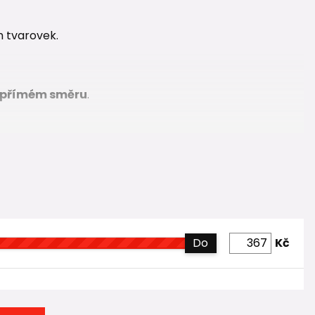
h tvarovek.
přímém směru
.
 přímém směru
.
Do
Kč
na jiný průměr trubky
.