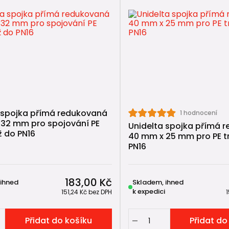
rovek Unidelta:
materiál
é těsnění
chá montáž
ivotnost
ybrat správnou PE redukci
 spojka přímá redukovaná
1 hodnocení
 redukce je důležité sledovat především
průměry potrubí
32 mm pro spojování PE
Unidelta spojka přímá 
ž do PN16
40 mm x 25 mm pro PE t
sí odpovídat průměrům PE trubek, aby byl spoj správně
PN16
arovky se často používají například při
napojení menší 
183,00 Kč
 ihned
Skladem, ihned
 PE redukce ❓
k expedici
151,24 Kč
bez DPH
uží PE redukce?
Přidat do košíku
Přidat do
 slouží ke spojení potrubí různých průměrů.