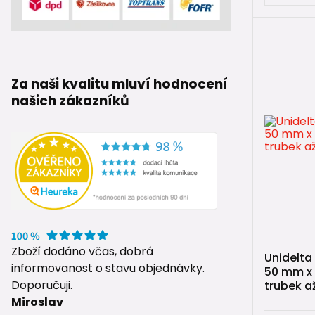
Jaký je r
Redukční s
Je potřeb
Za naši kvalitu mluví hodnocení
Ne. Mechan
našich zákazníků
Kde se red
Například 
Souvi
➡️
PE vodov
➡️
Svěrné t
Zboží dodáno včas, dobrá
➡️
PE vodov
Unidelta
informovanost o stavu objednávky.
50 mm x 
➡️
PE trub
Doporučuji.
trubek a
Miroslav
➡️ Návod:
J