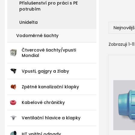
Příslušenství pro práci s PE
potrubím
rozděl
napoj
Unidelta
rozvo
Nejnovějš
Vodoměrné šachty
Redukční T
Zobrazuji 1-11 
Čtvercové šachty/vpusti
📏 Nejč
Mondial
Při instala
Vpusti, gajgry a žlaby
Redukce p
Zpětné kanalizační klapky
32 mm × 
40 mm × 
Kabelové chráničky
50 mm × 
📌 Tyto re
Ventilační hlavice a klapky
Mecha
HT vnitřní odpady