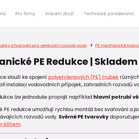
jna
Pro firmy
Vrácení zboží
Technické poradenství
rubky a tvarovky pro venkovní rozvody vody
PE mechanické tvaro
nické PE Redukce | Skladem
ce slouží ke spojení
polyetylenových (PE) trubek
různých
při instalaci vodovodních přípojek, zahradních rozvodů v
ukce lze jednoduše propojit například
hlavní potrubí v
 PE redukce umožňují rychlou montáž bez svařování a jso
távajících rozvodů vody.
Svěrné PE tvarovky
doporučuje
m klíčem
.