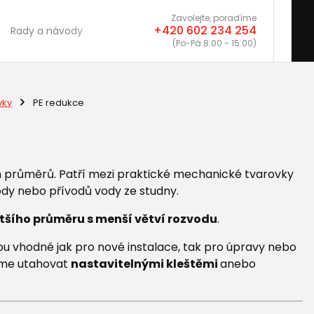
Zavolejte, poradíme
+420 602 234 254
Rady a návody
(Po-Pá 8:00 - 15:00)
vky
PE redukce
 průměrů. Patří mezi praktické mechanické tvarovky
ody nebo přívodů vody ze studny.
ětšího průměru s menší větví rozvodu
.
u vhodné jak pro nové instalace, tak pro úpravy nebo
me utahovat
nastavitelnými kleštěmi
anebo