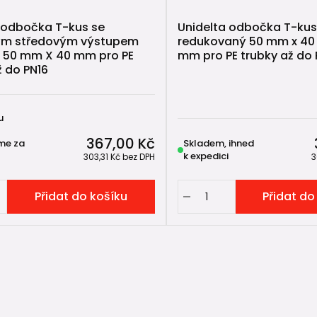
 odbočka T-kus se
Unidelta odbočka T-kus
ým středovým výstupem
redukovaný 50 mm x 40
 50 mm X 40 mm pro PE
mm pro PE trubky až do 
ž do PN16
u
367,00 Kč
me za
Skladem, ihned
k expedici
303,31 Kč
bez DPH
3
Přidat do košíku
Přidat do