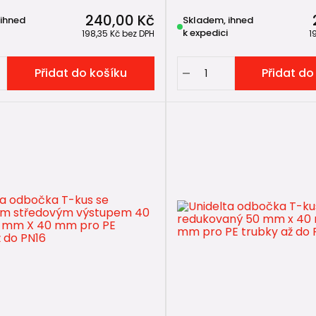
240,00 Kč
 ihned
Skladem, ihned
ejčastější chyby při spojování PE potrubí
k expedici
198,35 Kč
bez DPH
1
Přidat do košíku
Přidat do