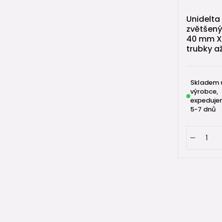
Unidelta
zvětšen
40 mm X
trubky a
Skladem 
výrobce,
expeduje
5-7 dnů