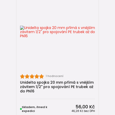
Tvarovky Unidelta –
osvědčená kvalita
V našem sortimentu najdete
mechanické tvarovky
Unidelta
, které patří mezi nejpoužívanější tvarovky pro PE
potrubí v Evropě.
Společnost Unidelta vyrábí tvarovky pro tlakové potrubí již
několik desítek let a její produkty se používají v mnoha
vodovodních instalacích.
Výhodou těchto tvarovek je:
✔ vysoká kvalita materiálu
1 hodnocení
✔ spolehlivé těsnění
Unidelta spojka 20 mm přímá s vnějším
✔ jednoduchá montáž
závitem 1/2" pro spojování PE trubek až
✔ dlouhá životnost
do PN16
Jak vybrat správnou tvarovku
56,00 Kč
Skladem, ihned k
expedici
46,28 Kč
bez DPH
Při výběru tvarovky je důležité sledovat především: