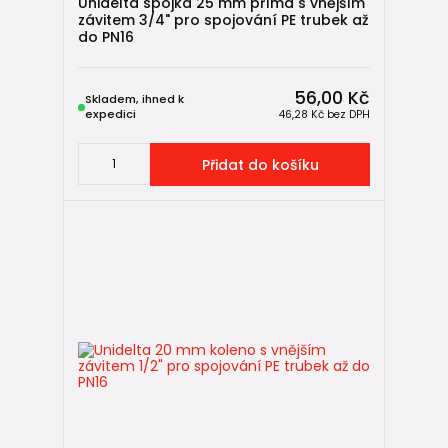
Unidelta spojka 25 mm přímá s vnějším
závitem 3/4" pro spojování PE trubek až
do PN16
56,00 Kč
Skladem, ihned k
expedici
46,28 Kč
bez DPH
Typy PE mechanických
Přidat do košíku
tvarovek
Mechanické tvarovky umožňují vytvářet různé konfigurace
potrubí. V této kategorii najdete několik základních typů
tvarovek.
PE kolena
PE kolena slouží ke
změně směru potrubí
, nejčastěji o 90°.
Používají se například při vedení potrubí kolem překážek
nebo při napojení na další instalaci.
PE spojky
PE spojky slouží ke
spojení dvou PE trubek stejného