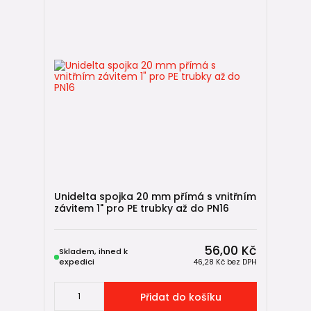
🧵
izolace potrubí a plsť
⚠️
výstražné fólie a pásky
🧴
montážní maziva pro snadné spojování
📏
prostupy hydroizolací
Unidelta spojka 20 mm přímá s vnitřním
závitem 1" pro PE trubky až do PN16
56,00 Kč
Skladem, ihned k
expedici
46,28 Kč
bez DPH
Přidat do košíku