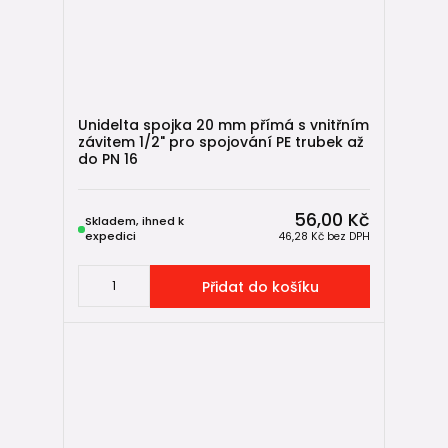
➡️
PE vodovodní trubky a tvarovky
➡️
PE vodovodní trubky PN10 a PN16
➡️
PE trubky 32 mm
– nejčastější vodovodní přípojky
➡️
Vodoměrné šachty
Unidelta spojka 20 mm přímá s vnitřním
závitem 1/2" pro spojování PE trubek až
➡️ Návod:
Jak vybrat PE trubku a jak ji uložit do země
do PN 16
➡️ Návod:
Nejčastější chyby při spojování PE potrubí
➡️ Návod:
Jak vybudovat vodovodní přípojku: kompletní
56,00 Kč
Skladem, ihned k
průvodce od A do Z
expedici
46,28 Kč
bez DPH
🧩 Související kategorie zboží
Přidat do košíku
KG kanalizace
→ venkovní kanalizační potrubí a tvarovky
HT kanalizace
→ vnitřní odpadní potrubí
Drenážní systémy