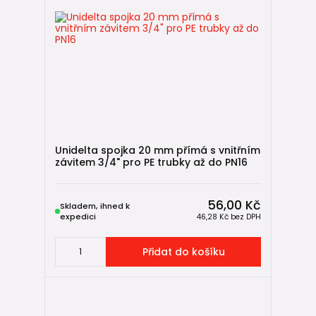
→ drenážní trubky pro odvodnění základů a pozemků
Revizní kanalizační šachty
→ kontrola a čištění kanalizačního potrubí
Čtvercové šachty Mondial
→ modulární systém šachet/dvorních vpustí
Odvětrání kanalizace
→ stabilní funkce sifonů a odvodu plynů
Zpětné klapky do kanalizace
Unidelta spojka 20 mm přímá s vnitřním
→ ochrana domu proti zpětnému vzdutí vody
závitem 3/4" pro PE trubky až do PN16
🛠️ Nezapomeňte na příslušenství k
56,00 Kč
Skladem, ihned k
montáži
expedici
46,28 Kč
bez DPH
Pro snadnější, rychlejší a profesionální instalaci
Přidat do košíku
doporučujeme doplnit také:
🔧
stavební nářadí
🔩
kotvící materiál
📏
gumové kotvící objímky