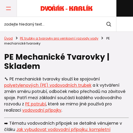
Úvod
PE trubky a tvarovky pro venkovní rozvody vody
PE
mechanické tvarovky
PE Mechanické Tvarovky |
Skladem
🔧 PE mechanické tvarovky slouží ke spojování
polyetylenových (PE) vodovodních trubek
a k vytváření
změn směru potrubí, odboček nebo přechodů na závitové
spoje. Patří mezi základní součásti každého vodovodního
rozvodu z
PE potrubí
, které se mimo jiné používá pro
realizaci
vodovodní přípojky
.
➡️ Tématu vodovodních přípojek se detailně věnujeme v
čláku
Jak vybudovat vodovodní přípojku: kompletní