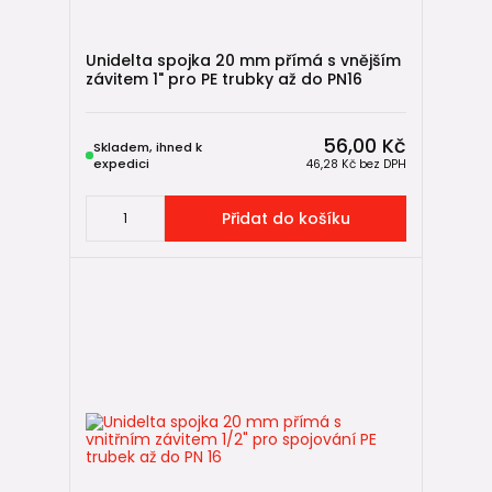
Je vodoměrná šachta povinná?
Unidelta spojka 20 mm přímá s vnějším
Kam umístit vodoměrnou šachtu?
závitem 1" pro PE trubky až do PN16
Jak velká má být vodoměrná šachta?
56,00 Kč
Skladem, ihned k
Může být vodoměr v domě?
expedici
46,28 Kč
bez DPH
Jak daleko od hranice pozemku umístit vodoměrnou
šachtu?
Přidat do košíku
Potřebuji projekt vodovodní přípojky?
Potřebuji povolení na vodovodní přípojku?
Lze vodovodní přípojku realizovat svépomocí?
Jak dlouho vydrží vodovodní přípojka?
Související produkty a návody
📚