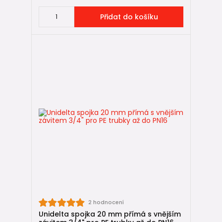
průměr potrubí
Přidat do košíku
typ tvarovky (koleno, spojka, odbočka)
případný
závit pro připojení armatury
Mechanické tvarovky se vyrábějí pro různé průměry PE
potrubí, například 20, 25, 32, 40 nebo 50 mm.
⚠️ Veškeré tvarovky unidelta lze použít až do tlaku PN16 -
jsou tedy vhodné pro všechny typy PE trubek.
FAQ – PE mechanické
tvarovky ❓
Jak spojit PE vodovodní trubky?
Nejjednodušší způsob je použití mechanických svěrných
tvarovek.
Je potřeba tvarovky svařovat?
Ne. Mechanické tvarovky se montují bez svařování, pouze
2 hodnocení
dotažením matice.
Unidelta spojka 20 mm přímá s vnějším
Jaký průměr tvarovky zvolit?