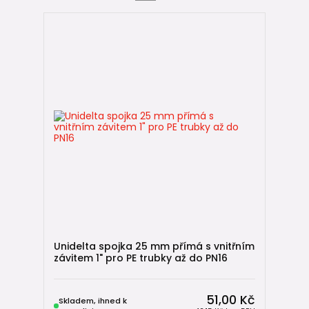
především u profesionálních instalací nebo vodovodních
sítí.
Spoj vzniká zahřátím tvarovky pomocí speciálního
svařovacího zařízení, které roztaví plast a vytvoří pevný
spoj.
Svařování PE potrubí
U větších instalací nebo průmyslových rozvodů se
používá
svařování PE potrubí na tupo
. Tento způsob
vyžaduje speciální techniku a zkušenosti.
Proto se u menších instalací, například u rodinných domů
nebo zahradních rozvodů vody, nejčastěji
používají
mechanické tvarovky
, které umožňují rychlou a
spolehlivou montáž.
Unidelta spojka 25 mm přímá s vnitřním
💡
Tip z praxe:
závitem 1" pro PE trubky až do PN16
Pro vodovodní přípojky rodinných domů se nejčastěji
používají
mechanické PE tvarovky
, protože umožňují
51,00 Kč
jednoduchou montáž bez svařování a případnou úpravu
Skladem, ihned k