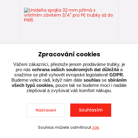
Zpracování cookies
Vážení zákazníci, přestože jenom prodáváme trubky, je
1 hodnocení
pro nás
ochrana vašich soukromých dat důležitá
a
snažíme se plně vyhovět evropské legislativně
GDPR.
Unidelta spojka 32 mm přímá s vnitřním
Budeme velice rádi, když nám dáte
souhlas
se
sbíráním
závitem 3/4" pro PE trubky až do PN16
všech typů cookies,
pouze tak se budeme moci i nadále
zlepšovat a zvyšovat váš komfort nákupu.
68,00 Kč
Skladem, ihned k
expedici
56,20 Kč
bez DPH
Souhlasím
Nastavení
Přidat do košíku
Souhlas můžete odmítnout
zde
.
Sleva při nákupu nad 10 000 Kč