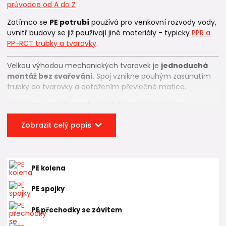
průvodce od A do Z
Zatímco se
PE potrubí
používá pro venkovní rozvody vody,
uvnitř budovy se již používají jiné materiály - typicky
PPR a
PP-RCT trubky a tvarovky
.
Velkou výhodou mechanických tvarovek je
jednoduchá
montáž bez svařování
. Spoj vznikne pouhým zasunutím
trubky do tvarovky a dotažením převlečné matice.
Díky tomu jsou PE mechanické tvarovky ideální pro:
vodovodní přípojky
Zobrazit celý popis
zahradní rozvody vody
přívody vody ze studny
opravy nebo úpravy vodovodního potrubí
PE kolena
Jak spojit PE trubky – 3 nejčastější
PE spojky
způsoby 🔧
PE přechodky se závitem
Polyetylenové potrubí lze spojovat několika způsoby podle
typu instalace a použitého materiálu. Pro vodovodní