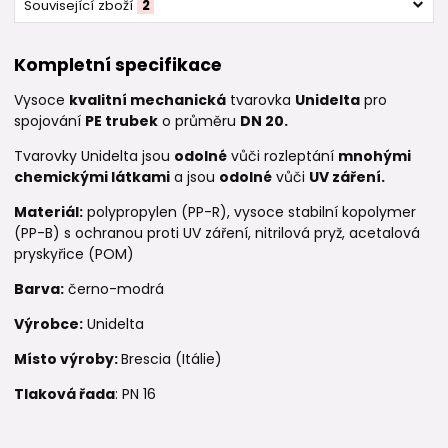
Související zboží
2
Kompletní specifikace
Vysoce
kvalitní mechanická
tvarovka
Unidelta
pro
spojování
PE trubek
o průměru
DN 20.
Tvarovky Unidelta jsou
odolné
vůči rozleptání
mnohými
chemickými látkami
a jsou
odolné
vůči
UV záření.
Materiál:
polypropylen (PP-R), vysoce stabilní kopolymer
(PP-B) s ochranou proti UV záření, nitrilová pryž, acetalová
pryskyřice (POM)
Barva:
černo-modrá
Výrobce:
Unidelta
Místo výroby:
Brescia (Itálie)
Tlaková řada
: PN 16