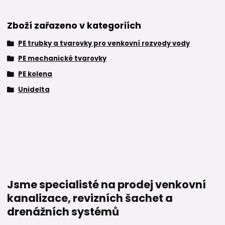
Zboží zařazeno v kategoriích
PE trubky a tvarovky pro venkovní rozvody vody
PE mechanické tvarovky
PE kolena
Unidelta
Jsme specialisté na prodej venkovní
kanalizace, revizních šachet a
drenážních systémů