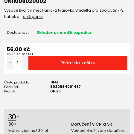
UNI1008020002
Vysoce kvalitní mechanická tvarovka Unidelta pro spojování PE
trubek o...
celý popis
Dostupnost
Skladem, ihned k expedici
56,00 Kč
46,28 Kč
bez DPH
Přidat do košíku
Číslo produktu:
1041
EAN kód:
8030884001437
Průměr:
DN 20
30+
Doručení v ČR a SR
Máme více než 30 let
Veškeré zboží vám doručíme