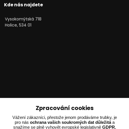
Kde nás najdete
Vysokomýtská 718
Holice, 534 01
Technické poradenství
Zpracování cookies
Vážení zákazníci, přestože jenom prodáváme trubky, je
Ing. Adam Dvořák
pro nás
ochrana vašich soukromých dat důležitá
a
+420 602 234 254
snažíme se plně vyhovět evropské legislativně
GDPR.