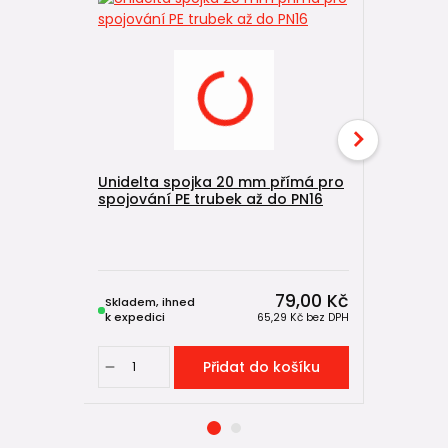
Unidelta spojka 20 mm přímá pro
spojování PE trubek až do PN16
Unidelta
pro spojo
PN16
79,00 Kč
Skladem, ihned
Skladem, 
k expedici
k expedici
65,29 Kč
bez DPH
Přidat do košíku