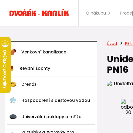
O nákupu
Prode
Úvod
PE t
Venkovní kanalizace
Unide
PN16
Revizní šachty
Drenáž
Hospodaření s dešťovou vodou
Univerzální poklopy a mříže
PE trubky a tvarovky pro