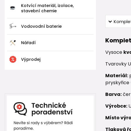
Kotvící materiál, izolace,
stavební chemie
Komplet
Vodovodní baterie
Komplet
Nářadí
Vysoce
kv
Výprodej
Tvarovky U
Materiál:
p
pryskyřice
Barva:
čer
Výrobce:
U
Místo výr
Tlaková ř