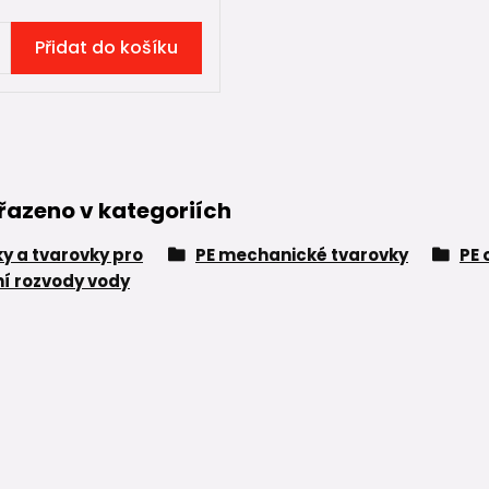
Přidat do košíku
řazeno v kategoriích
ky a tvarovky pro
PE mechanické tvarovky
PE 
í rozvody vody