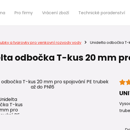
jna
Pro firmy
Vrácení zboží
Technické poradenství
rubky a tvarovky pro venkovní rozvody vody
Unidelta odbočka T-k
lta odbočka T-kus 20 mm pro
UNI
Vysoc
trube
Do