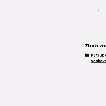
Zboží za
PE trub
venkovn