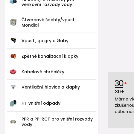
venkovní rozvody vody
Čtvercové šachty/vpusti
Mondial
Vpusti, gajgry a žlaby
Zpětné kanalizační klapky
Kabelové chráničky
Ventilační hlavice a klapky
30+
Máme víc
HT vnitřní odpady
zkušenos
odbornos
PPR a PP-RCT pro vnitřní rozvody
vody