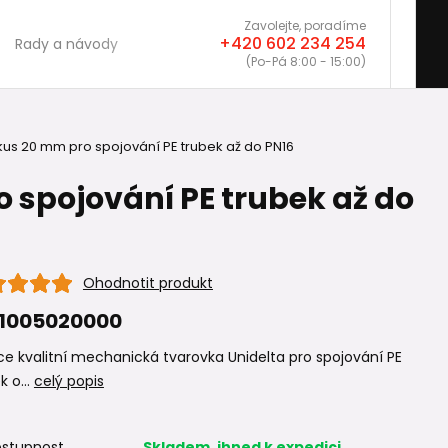
Zavolejte, poradíme
+420 602 234 254
Rady a návody
(Po-Pá 8:00 - 15:00)
us 20 mm pro spojování PE trubek až do PN16
 spojování PE trubek až do
Ohodnotit produkt
1005020000
e kvalitní mechanická tvarovka Unidelta pro spojování PE
k o...
celý popis
stupnost
Skladem, ihned k expedici