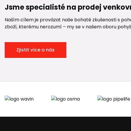
Jsme specialisté na prodej venkov
Naším cílem je provázat naše bohaté zkušenosti s pohod
zboží, kterému nerozumí – my se v našem oboru pohybuje
Zjistit více o nás