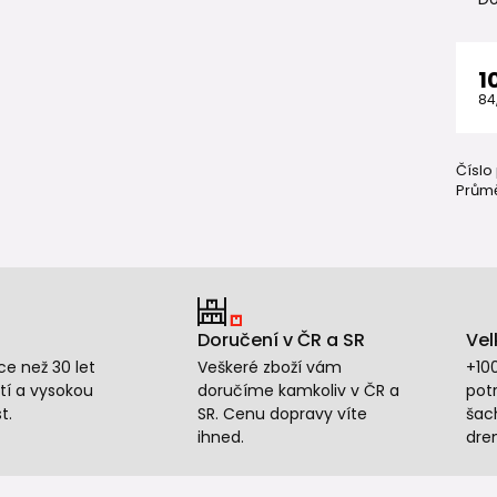
1
84
Číslo
Průmě
Doručení v ČR a SR
Vel
e než 30 let
Veškeré zboží vám
+10
tí a vysokou
doručíme kamkoliv v ČR a
potr
t.
SR. Cenu dopravy víte
šac
ihned.
dre