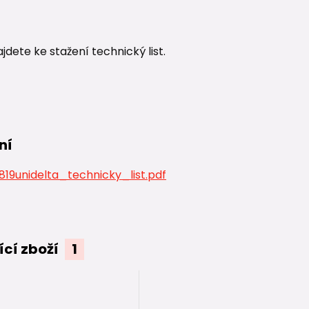
ajdete ke stažení technický list.
ní
19unidelta_technicky_list.pdf
ící zboží
1