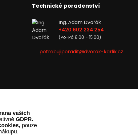
Technické poradenství
Ing. Adam Dvořák
+420 602 234 254
(Po-Pá 8:00 - 15:00)
potrebujiporadit@dvorak-karlik.cz
rana vašich
lativně
GDPR.
cookies,
pouze
 nákupu.