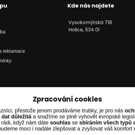
upu
Kde nás najdete
Vysokomýtská 718
Holice, 534 01
tba
 a reklamace
mínky
Zpracování cookies
zníci, přestože jenom prodáváme trubky, je pro nás
och
dat důležitá
a snažíme se plně vyhovět evropské legis
 rádi, když nám dáte
souhlas
se
sbíráním všech typů 
budeme moci i nadále zlepšovat a zvyšovat váš komfort