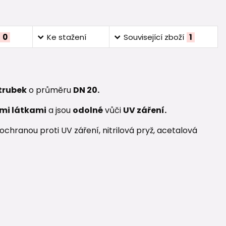
0
Ke stažení
Související zboží
1
 trubek
o průměru
DN 20.
mi látkami
a jsou
odolné
vůči
UV záření.
chranou proti UV záření, nitrilová pryž, acetalová