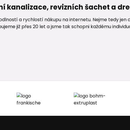
ní kanalizace, revizních šachet a d
lností a rychlostí nákupu na internetu. Nejme tedy jen d
me již přes 20 let a jsme tak schopni každému individuáln