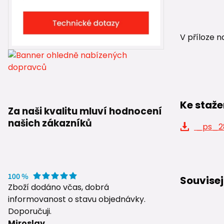
V příloze n
Ke staže
Za naši kvalitu mluví hodnocení
našich zákazníků
_ps_28
Souvisej
Zboží dodáno včas, dobrá
informovanost o stavu objednávky.
Doporučuji.
Miroslav