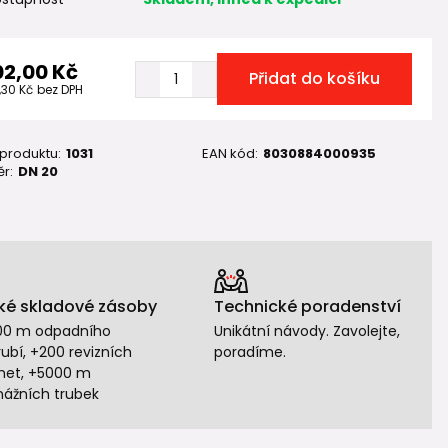
02,00 Kč
Přidat do košíku
,30 Kč
bez DPH
 produktu:
1031
EAN kód:
8030884000935
r:
DN 20
ké skladové zásoby
Technické poradenství
00 m odpadního
Unikátní návody. Zavolejte,
ubí, +200 revizních
poradíme.
het, +5000 m
nážních trubek