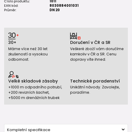
Číslo produktu:
1011
EAN kód:
8030884001031
Průměr:
DN 20
30+
Doručení v ČR a SR
Máme více než 30 let
Veškeré zboží vám doručíme
zkušeností a vysokou
kamkoliv v ČR a SR. Cenu
odbornost.
dopravy víte ihned.
Velké skladové zásoby
Technické poradenství
+1000 m odpadního potrubí,
Unikátní návody. Zavolejte,
+200 revizních šachet,
poradíme.
+5000 m drenážních trubek
Kompletní specifikace