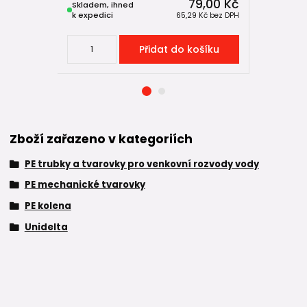
79,00 Kč
Skladem, ihned
Skladem, 
k expedici
k expedici
65,29 Kč
bez DPH
Přidat do košíku
Zboží zařazeno v kategoriích
PE trubky a tvarovky pro venkovní rozvody vody
PE mechanické tvarovky
PE kolena
Unidelta