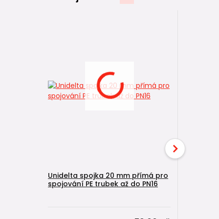
Unidelta spojka 20 mm přímá pro
Unidelta
spojování PE trubek až do PN16
vnějším z
spojování