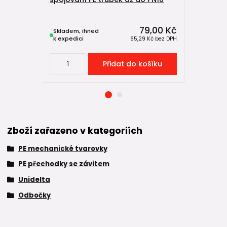
79,00 Kč
Skladem, ihned
Skladem, 
k expedici
k expedici
65,29 Kč
bez DPH
Přidat do košíku
Zboží zařazeno v kategoriích
PE mechanické tvarovky
PE přechodky se závitem
Unidelta
Odbočky