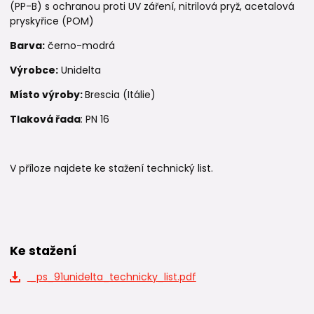
(PP-B) s ochranou proti UV záření, nitrilová pryž, acetalová
pryskyřice (POM)
Barva:
černo-modrá
Výrobce:
Unidelta
Místo výroby:
Brescia (Itálie)
Tlaková řada
: PN 16
V příloze najdete ke stažení technický list.
Ke stažení
_ps_91unidelta_technicky_list.pdf