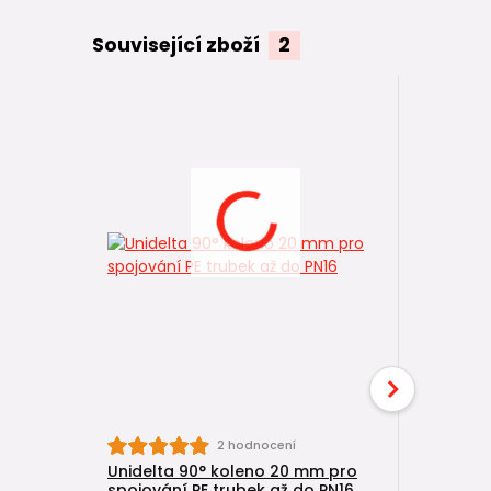
Související zboží
2
Unidelta
2 hodnocení
spojování
Unidelta 90° koleno 20 mm pro
spojování PE trubek až do PN16