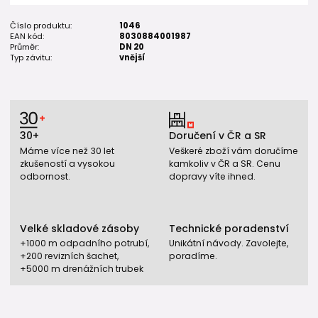
Číslo produktu:
1046
EAN kód:
8030884001987
Průměr:
DN 20
Typ závitu:
vnější
30+
Doručení v ČR a SR
Máme více než 30 let
Veškeré zboží vám doručíme
zkušeností a vysokou
kamkoliv v ČR a SR. Cenu
odbornost.
dopravy víte ihned.
Velké skladové zásoby
Technické poradenství
+1000 m odpadního potrubí,
Unikátní návody. Zavolejte,
+200 revizních šachet,
poradíme.
+5000 m drenážních trubek