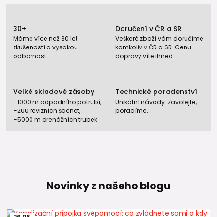
30+
Doručení v ČR a SR
Máme více než 30 let
Veškeré zboží vám doručíme
zkušeností a vysokou
kamkoliv v ČR a SR. Cenu
odbornost.
dopravy víte ihned.
Velké skladové zásoby
Technické poradenství
+1000 m odpadního potrubí,
Unikátní návody. Zavolejte,
+200 revizních šachet,
poradíme.
+5000 m drenážních trubek
Novinky z našeho blogu
26
.
06
.