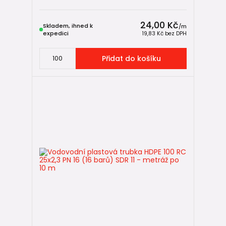
➡️
Jak vybrat PE trubku a jak ji uložit do země
➡️
Nejčastější chyby při spojování PE potrubí
24,00 Kč
Skladem, ihned k
/
m
expedici
19,83 Kč
bez DPH
Přidat do košíku