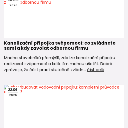
2026
Kanalizační přípojka svépomocí: co zvládnete
sami a kdy zavolat odbornou firmu
Mnoho stavebníků přemýšlí, zda lze kanalizační přípojku
realizovat svépomocí a kolik tím mohou ušetřit. Dobrá
zpráva je, že část prací skutečně zvládn...
číst celé
22
.
06
.
2026