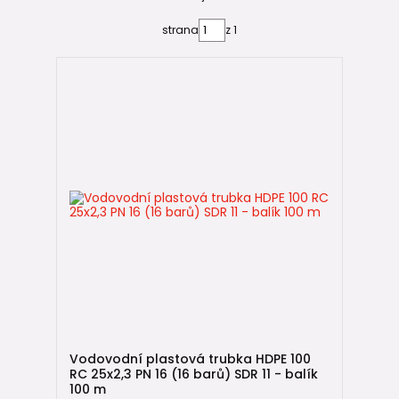
✔ vyšší pevnost potrubí
strana
z 1
✔ větší bezpečnostní rezerva
✔ dlouhou životnost instalace
Jak spojovat PE trubky
PE potrubí se nejčastěji spojuje pomocí
svěrných tvarovek
.
Na našem e-shopu najdete kvalitní
italské tvarovky
Unidelta
, které patří mezi lídry evropského trhu.
Montáž je velmi jednoduchá – trubku stačí rovně uříznout,
zasunout do tvarovky a dotáhnout převlečnou matici.
Související produkty a návody 📚
➡️
PE vodovodní trubky a tvarovky
➡️
Svěrné tvarovky Unidelta
Vodovodní plastová trubka HDPE 100
RC 25x2,3 PN 16 (16 barů) SDR 11 - balík
➡️
PE trubky 32 mm
– nejčastější vodovodní přípojky
100 m