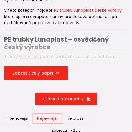
V této kategorii najdete
PE trubky Lunaplast české výroby
,
které splňují evropské normy pro tlakové potrubí a jsou
certifikované pro rozvody pitné vody.
PE trubky Lunaplast – osvědčený
český výrobce
Trubky
Lunaplast
patří mezi kvalitní evropské potrubní
systémy. Díky přesné výrobě mají stabilní rozměry, vysokou
pevnost a dlouhou životnost.
Zobrazit celý popis
Použití kvalitního potrubí je důležité především u instalací v
zemi, kde se potrubí instaluje na
dlouhé desítky let
.
Upřesnit parametry
Tlaková řada PN16
Nabízené
PE trubky
jsou v tlakové řadě
PN16
, která
umožňuje provozní tlak až 16 barů.
Nejnovější
Nejlevnější
Nejdražší
To znamená:
Zobrazuji 1-2 z 2