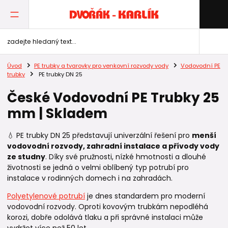
Úvod
PE trubky a tvarovky pro venkovní rozvody vody
Vodovodní PE
trubky
PE trubky DN 25
České Vodovodní PE Trubky 25
mm | Skladem
💧 PE trubky DN 25 představují univerzální řešení pro
menší
vodovodní rozvody, zahradní instalace a přívody vody
ze studny
. Díky své pružnosti, nízké hmotnosti a dlouhé
životnosti se jedná o velmi oblíbený typ potrubí pro
instalace v rodinných domech i na zahradách.
Polyetylenové potrubí
je dnes standardem pro moderní
vodovodní rozvody. Oproti kovovým trubkám nepodléhá
korozi, dobře odolává tlaku a při správné instalaci může
vydržet více než 50 let.