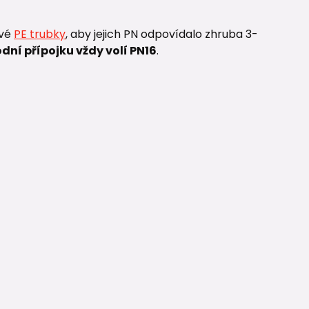
ové
PE trubky
, aby jejich PN odpovídalo zhruba 3-
ní přípojku vždy volí PN16
.