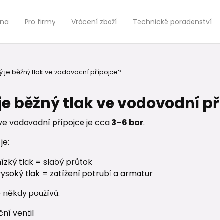
jna
Pro firmy
Vrácení zboží
Technické poradenství
 je běžný tlak ve vodovodní přípojce?
je běžný tlak ve vodovodní př
 ve vodovodní přípojce je cca
3–6 bar
.
je:
 nízký tlak = slabý průtok
 vysoký tlak = zatížení potrubí a armatur
e někdy používá:
ní ventil