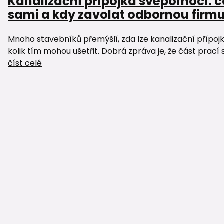
Kanalizační přípojka svépomocí: c
sami a kdy zavolat odbornou firm
Mnoho stavebníků přemýšlí, zda lze kanalizační přípoj
kolik tím mohou ušetřit. Dobrá zpráva je, že část prací 
číst celé