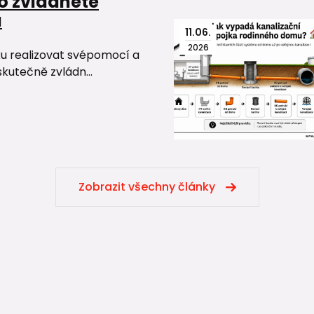
o zvládnete
u
11
.
06
.
2026
ku realizovat svépomocí a
skutečně zvládn...
Zobrazit všechny články