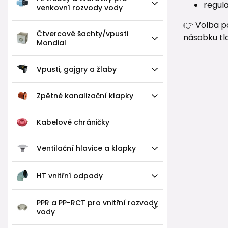
regul
venkovní rozvody vody
👉 Volba po
Čtvercové šachty/vpusti
násobku tl
Mondial
Vpusti, gajgry a žlaby
Zpětné kanalizační klapky
Kabelové chráničky
Ventilační hlavice a klapky
HT vnitřní odpady
PPR a PP-RCT pro vnitřní rozvody
vody