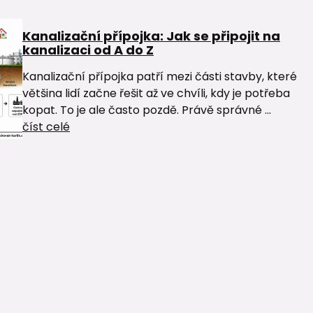
Kanalizační přípojka: Jak se připojit na
kanalizaci od A do Z
Kanalizační přípojka patří mezi části stavby, které
většina lidí začne řešit až ve chvíli, kdy je potřeba
kopat. To je ale často pozdě. Právě správné ...
číst celé