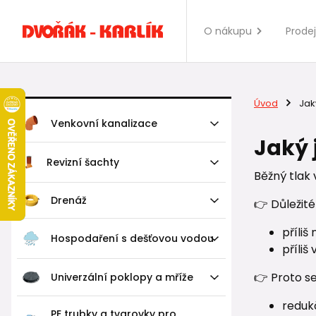
O nákupu
Prode
Úvod
Jaký
Venkovní kanalizace
Jaký 
Revizní šachty
Běžný tlak
Drenáž
👉 Důležité 
příliš
Hospodaření s dešťovou vodou
příliš
👉 Proto s
Univerzální poklopy a mříže
redukč
PE trubky a tvarovky pro