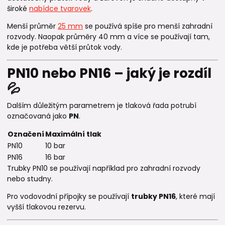
široké
nabídce tvarovek
.
Menší průměr
25 mm
se používá spíše pro menší zahradní
rozvody. Naopak průměry 40 mm a více se používají tam,
kde je potřeba větší průtok vody.
PN10 nebo PN16 – jaký je rozdíl
💦
Dalším důležitým parametrem je tlaková řada potrubí
označovaná jako
PN
.
Označení
Maximální tlak
PN10
10 bar
PN16
16 bar
Trubky PN10 se používají například pro zahradní rozvody
nebo studny.
Pro vodovodní přípojky se používají
trubky PN16
, které mají
vyšší tlakovou rezervu.