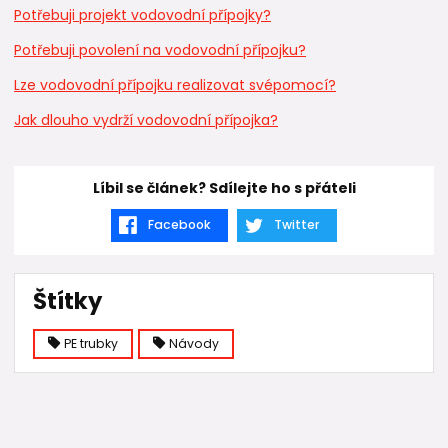
Potřebuji projekt vodovodní přípojky?
Potřebuji povolení na vodovodní přípojku?
Lze vodovodní přípojku realizovat svépomocí?
Jak dlouho vydrží vodovodní přípojka?
Líbil se článek? Sdílejte ho s přáteli
Facebook
Twitter
Štítky
PE trubky
Návody