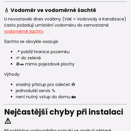
💧 Vodoměr ve vodoměrné šachtě
U novostaveb dnes vodárny (VaK = Vodovody a Kanalizace)
často požadují umístění vodoměru do samostatné
vodoměrné šachty
.
Šachta se obvykle osazuje:
📍 poblíž hranice pozemku
🌱 do zeleně
🚫🚗 mimo pojezdové plochy
Výhody:
snadný přístup pro odečet 👷
jednodušší servis 🔧
není nutný vstup do domu 🏡
Nejčastější chyby při instalaci
⚠️
Při pokládce vodovodního potrubí se opakují některé