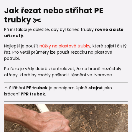
Jak řezat nebo stříhat PE
trubky ✂️
Při instalaci je důležité, aby byl konec trubky
rovně a čistě
uříznutý
.
Nejlepší je použít
nůžky na plastové trubky
, které zajistí čistý
řez. Pro větší průměry lze použít řezačku na plastové
potrubí.
Po řezu je vždy dobré zkontrolovat, že na hraně nezůstaly
otřepy, které by mohly poškodit těsnění ve tvarovce.
⚠️ Stříhání
PE trubek
je principem úplně
stejné
jako
krácení
PPR trubek.