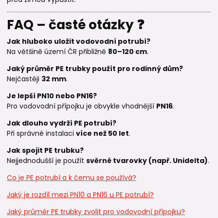
FAQ – časté otázky ❓
Jak hluboko uložit vodovodní potrubí?
Na většině území ČR přibližně
80–120 cm
.
Jaký průměr PE trubky použít pro rodinný dům?
Nejčastěji
32 mm
.
Je lepší PN10 nebo PN16?
Pro vodovodní přípojku je obvykle vhodnější
PN16
.
Jak dlouho vydrží PE potrubí?
Při správné instalaci
více než 50 let
.
Jak spojit PE trubku?
Nejjednodušší je použít
svěrné tvarovky (např. Unidelta)
.
Co je PE potrubí a k čemu se používá?
Jaký je rozdíl mezi PN10 a PN16 u PE potrubí?
Jaký průměr PE trubky zvolit pro vodovodní přípojku?