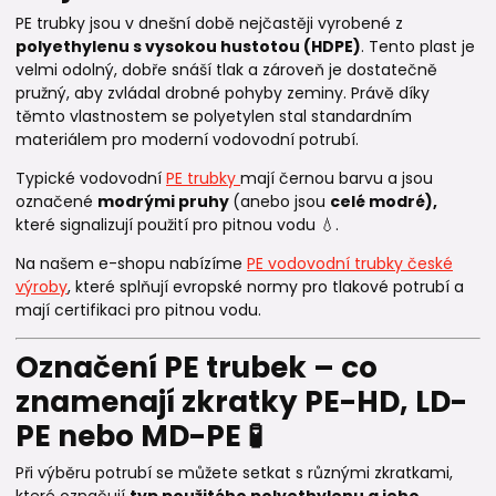
PE trubky jsou v dnešní době nejčastěji vyrobené z
polyethylenu s vysokou hustotou (HDPE)
. Tento plast je
velmi odolný, dobře snáší tlak a zároveň je dostatečně
pružný, aby zvládal drobné pohyby zeminy. Právě díky
těmto vlastnostem se polyetylen stal standardním
materiálem pro moderní vodovodní potrubí.
Typické vodovodní
PE trubky
mají černou barvu a jsou
označené
modrými pruhy
(anebo jsou
celé modré)
,
které signalizují použití pro pitnou vodu 💧.
Na našem e-shopu nabízíme
PE vodovodní trubky české
výroby
, které splňují evropské normy pro tlakové potrubí a
mají certifikaci pro pitnou vodu.
Označení PE trubek – co
znamenají zkratky PE-HD, LD-
PE nebo MD-PE 🧪
Při výběru potrubí se můžete setkat s různými zkratkami,