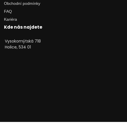
Obchodní podmínky
FAQ
Kariéra
Kde nás najdete
Vysokomýtská 718
Holice, 534 01
Technické poradenství