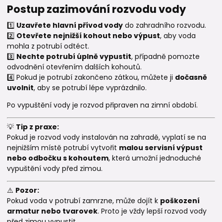
Postup zazimování rozvodu vody
1️⃣
Uzavřete hlavní přívod vody
do zahradního rozvodu.
2️⃣
Otevřete nejnižší kohout nebo výpust
, aby voda
mohla z potrubí odtéct.
3️⃣
Nechte potrubí úplně vypustit
, případně pomozte
odvodnění otevřením dalších kohoutů.
4️⃣ Pokud je potrubí zakončeno zátkou, můžete ji
dočasně
uvolnit
, aby se potrubí lépe vyprázdnilo.
Po vypuštění vody je rozvod připraven na zimní období.
💡
Tip z praxe:
Pokud je rozvod vody instalován na zahradě, vyplatí se na
nejnižším místě potrubí vytvořit
malou servisní výpust
nebo odbočku s kohoutem
, která umožní jednoduché
vypuštění vody před zimou.
⚠️
Pozor:
Pokud voda v potrubí zamrzne, může dojít k
poškození
armatur nebo tvarovek
. Proto je vždy lepší rozvod vody
před zimou vypustit.