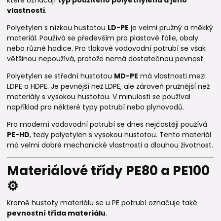
které označují
typ použitého polyethylenu a jeho
vlastnosti
.
Polyetylen s nízkou hustotou
LD-PE
je velmi pružný a měkký
materiál. Používá se především pro plastové fólie, obaly
nebo různé hadice. Pro tlakové vodovodní potrubí se však
většinou nepoužívá, protože nemá dostatečnou pevnost.
Polyetylen se střední hustotou
MD-PE
má vlastnosti mezi
LDPE a HDPE. Je pevnější než LDPE, ale zároveň pružnější než
materiály s vysokou hustotou. V minulosti se používal
například pro některé typy potrubí nebo plynovodů.
Pro moderní vodovodní potrubí se dnes nejčastěji používá
PE-HD
, tedy polyetylen s vysokou hustotou. Tento materiál
má velmi dobré mechanické vlastnosti a dlouhou životnost.
Materiálové třídy PE80 a PE100
⚙️
Kromě hustoty materiálu se u PE potrubí označuje také
pevnostní třída materiálu
.