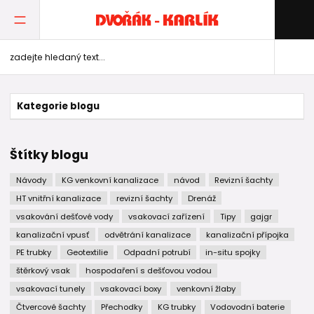
Kategorie blogu
Štítky blogu
Návody
KG venkovní kanalizace
návod
Revizní šachty
HT vnitřní kanalizace
revizní šachty
Drenáž
vsakování dešťové vody
vsakovací zařízení
Tipy
gajgr
kanalizační vpusť
odvětrání kanalizace
kanalizační přípojka
PE trubky
Geotextilie
Odpadní potrubí
in-situ spojky
štěrkový vsak
hospodaření s dešťovou vodou
vsakovací tunely
vsakovací boxy
venkovní žlaby
Čtvercové šachty
Přechodky
KG trubky
Vodovodní baterie