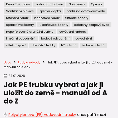
Drenážní trubky
vodovodní baterie
Novaservis
Oprava
Ventilační hlavice
zpětná klapka
nádrž na dešťovouv vodu
retenční nádrž
nadzemní nádrž
filtrační šachty
spadišťové šachty
uklidňovací šachty
dočasný okapový svod
neperforovaná drenážní trubka
odvětrání radonu
lineární odvodnění
bodové odvodnění
odvodnění
střešní vpusť
drenážní trubky
HT potrubí
izolace potrubí
Úvod
Rady a návody
Jak PE trubku vybrat a jak ji uložit do země -
manuál od A do Z
24
.
01
.
2026
Jak PE trubku vybrat a jak ji
uložit do země - manuál od A
do Z
🚰
Polyetylenové (PE) vodovodní trubky
dnes patří mezi