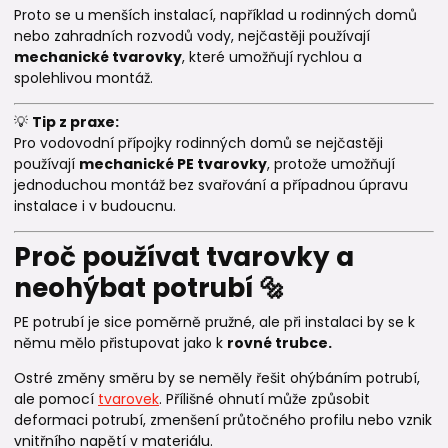
Proto se u menších instalací, například u rodinných domů
nebo zahradních rozvodů vody, nejčastěji používají
mechanické tvarovky
, které umožňují rychlou a
spolehlivou montáž.
💡
Tip z praxe:
Pro vodovodní přípojky rodinných domů se nejčastěji
používají
mechanické PE tvarovky
, protože umožňují
jednoduchou montáž bez svařování a případnou úpravu
instalace i v budoucnu.
Proč používat tvarovky a
neohýbat potrubí 🔩
PE potrubí je sice poměrně pružné, ale při instalaci by se k
němu mělo přistupovat jako k
rovné trubce.
Ostré změny směru by se neměly řešit ohýbáním potrubí,
ale pomocí
tvarovek
. Přílišné ohnutí může způsobit
deformaci potrubí, zmenšení průtočného profilu nebo vznik
vnitřního napětí v materiálu.