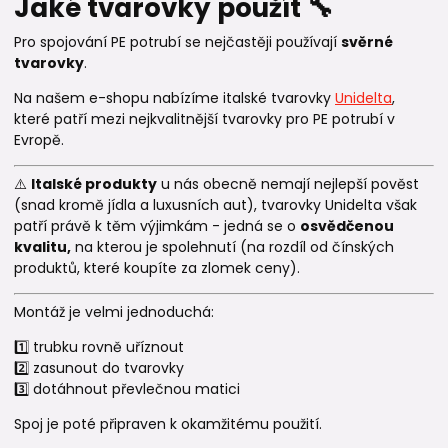
Jaké tvarovky použít 🔧
Pro spojování PE potrubí se nejčastěji používají
svěrné
tvarovky
.
Na našem e-shopu nabízíme italské tvarovky
Unidelta
,
které patří mezi nejkvalitnější tvarovky pro PE potrubí v
Evropě.
⚠️
Italské produkty
u nás obecně nemají nejlepší pověst
(snad kromě jídla a luxusních aut), tvarovky Unidelta však
patří právě k těm výjimkám - jedná se o
osvědčenou
kvalitu,
na kterou je spolehnutí (na rozdíl od čínských
produktů, které koupíte za zlomek ceny).
Montáž je velmi jednoduchá:
1️⃣ trubku rovně uříznout
2️⃣ zasunout do tvarovky
3️⃣ dotáhnout převlečnou matici
Spoj je poté připraven k okamžitému použití.