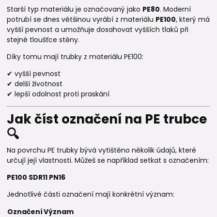
Starší typ materiálu je označovaný jako
PE80
. Moderní
potrubí se dnes většinou vyrábí z materiálu
PE100
, který má
vyšší pevnost a umožňuje dosahovat vyšších tlaků při
stejné tloušťce stěny.
Díky tomu mají trubky z materiálu PE100:
✔ vyšší pevnost
✔ delší životnost
✔ lepší odolnost proti praskání
Jak číst označení na PE trubce
🔍
Na povrchu PE trubky bývá vytištěno několik údajů, které
určují její vlastnosti. Můžeš se například setkat s označením:
PE100 SDR11 PN16
Jednotlivé části označení mají konkrétní význam:
Označení
Význam