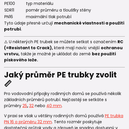
PE100
typ materiálu
SDR11
poměr průměru a tloušťky stěny
PN16
maximální tlak potrubí
Tyto údaje přesně určují
mechanické vlastnosti a použití
potrubí
.
⚠️ U některých PE trubek se můžete setkat s označením
RC
(=Resistant to Crack),
které mají navíc vnější
ochranou
vrstvu,
takže je možné je ukládat do země
bez použití
pískového lože.
Jaký průměr PE trubky zvolit
📏
Pro vodovodní přípojky rodinných domů se používá několik
základních průměrů potrubí. Nejčastěji se setkáte s
průměry
25
,
32
nebo
40 mm
.
V praxi se však u většiny rodinných domů používá
PE trubka
PN 16 o průměru 32 mm
. Tento rozměr poskytuje
dostatečný průtok vody a zároveň je snadno dostupný v