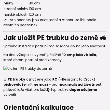
nížiny
80 cm
střední polohy
100 cm
horské oblasti
120 cm
📌 Tyto hodnoty jsou orientační a mohou se lišit podle
místních podmínek.
Jak uložit PE trubku do země 🚜
Správná instalace potrubí má zásadní vliv na jeho životnost.
Na dno výkopu se vytvoří přibližně
10 cm pískové lože
,
které chrání potrubí před kameny.
⚠️
PE trubky
označené jako
RC
(=Resistant to Crack)
pískové
lože
mít
nemusí
- pro
maximalizaci životnost
pískové lože však pro každý typ trubky
doporučujeme
vytvořit.
Orientační kalkulace