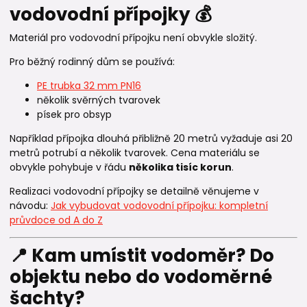
vodovodní přípojky 💰
Materiál pro vodovodní přípojku není obvykle složitý.
Pro běžný rodinný dům se používá:
PE trubka 32 mm PN16
několik svěrných tvarovek
písek pro obsyp
Například přípojka dlouhá přibližně 20 metrů vyžaduje asi 20
metrů potrubí a několik tvarovek. Cena materiálu se
obvykle pohybuje v řádu
několika tisíc korun
.
Realizaci vodovodní přípojky se detailně věnujeme v
návodu:
Jak vybudovat vodovodní přípojku: kompletní
průvdoce od A do Z
📍 Kam umístit vodoměr? Do
objektu nebo do vodoměrné
šachty?