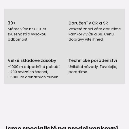
30+
Doručení v ČR a SR
Máme více než 30 let
Veškeré zboží vám doručíme
zkušeností a vysokou
kamkoliv v ČR a SR. Cenu
odbornost.
dopravy víte ihned.
Velké skladové zásoby
Technické poradenství
+1000 m odpadního potrubí,
Unikátní návody. Zavolejte,
+200 revizních šachet,
poradíme.
+5000 m drenážních trubek
Jsme specialisté na prodej venkovní