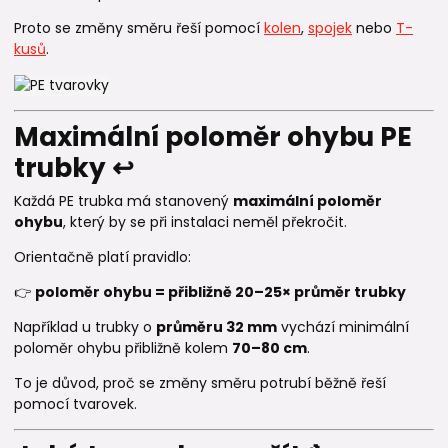
Proto se změny směru řeší pomocí
kolen
,
spojek
nebo
T-
kusů
.
Maximální poloměr ohybu PE
trubky ↩️
Každá PE trubka má stanovený
maximální poloměr
ohybu
, který by se při instalaci neměl překročit.
Orientačně platí pravidlo:
👉
poloměr ohybu = přibližně 20–25× průměr trubky
Například u trubky o
průměru 32 mm
vychází minimální
poloměr ohybu přibližně kolem
70–80 cm
.
To je důvod, proč se změny směru potrubí běžně řeší
pomocí tvarovek.