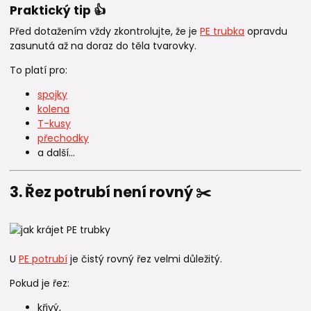
Praktický tip 👍
Před dotažením vždy zkontrolujte, že je
PE trubka
opravdu
zasunutá až na doraz do těla tvarovky.
To platí pro:
spojky
kolena
T-kusy
přechodky
a další...
3. Řez potrubí není rovný ✂️
U
PE potrubí
je čistý rovný řez velmi důležitý.
Pokud je řez:
křivý,