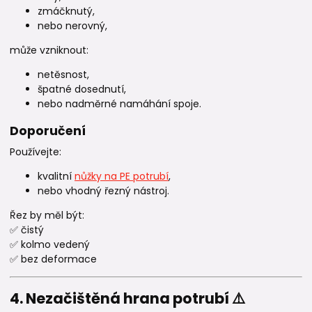
zmáčknutý,
nebo nerovný,
může vzniknout:
netěsnost,
špatné dosednutí,
nebo nadměrné namáhání spoje.
Doporučení
Používejte:
kvalitní
nůžky na PE potrubí
,
nebo vhodný řezný nástroj.
Řez by měl být:
✅ čistý
✅ kolmo vedený
✅ bez deformace
4. Nezačištěná hrana potrubí ⚠️