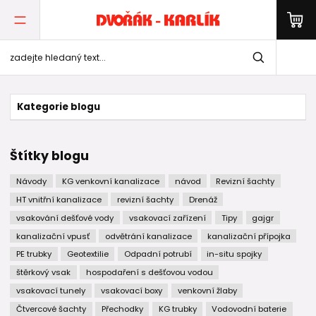
Kategorie blogu
Štítky blogu
Návody
KG venkovní kanalizace
návod
Revizní šachty
HT vnitřní kanalizace
revizní šachty
Drenáž
vsakování dešťové vody
vsakovací zařízení
Tipy
gajgr
kanalizační vpusť
odvětrání kanalizace
kanalizační přípojka
PE trubky
Geotextilie
Odpadní potrubí
in-situ spojky
štěrkový vsak
hospodaření s dešťovou vodou
vsakovací tunely
vsakovací boxy
venkovní žlaby
Čtvercové šachty
Přechodky
KG trubky
Vodovodní baterie