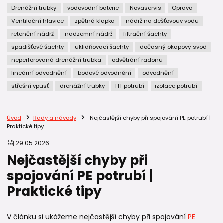
Drenážní trubky
vodovodní baterie
Novaservis
Oprava
Ventilační hlavice
zpětná klapka
nádrž na dešťovouv vodu
retenční nádrž
nadzemní nádrž
filtrační šachty
spadišťové šachty
uklidňovací šachty
dočasný okapový svod
neperforovaná drenážní trubka
odvětrání radonu
lineární odvodnění
bodové odvodnění
odvodnění
střešní vpusť
drenážní trubky
HT potrubí
izolace potrubí
Úvod
Rady a návody
Nejčastější chyby při spojování PE potrubí |
Praktické tipy
29
.
05
.
2026
Nejčastější chyby při
spojování PE potrubí |
Praktické tipy
V článku si ukážeme nejčastější chyby při spojování
PE