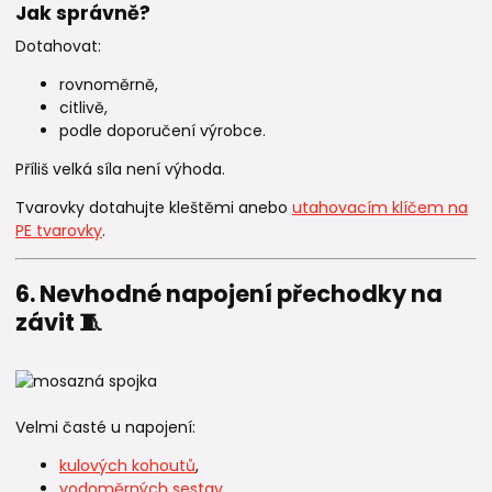
Jak správně?
Dotahovat:
rovnoměrně,
citlivě,
podle doporučení výrobce.
Příliš velká síla není výhoda.
Tvarovky dotahujte kleštěmi anebo
utahovacím klíčem na
PE tvarovky
.
6. Nevhodné napojení přechodky na
závit 🧵
Velmi časté u napojení:
kulových kohoutů
,
vodoměrných sestav
,