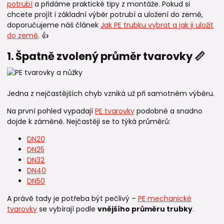
potrubí
a přidáme praktické tipy z montáže. Pokud si
chcete projít i základní výběr potrubí a uložení do země,
doporučujeme náš článek
Jak PE trubku vybrat a jak ji uložit
do země
. 👍
1. Špatně zvolený průměr tvarovky 📏
Jedna z nejčastějších chyb vzniká už při samotném výběru.
Na první pohled vypadají
PE tvarovky
podobně a snadno
dojde k záměně. Nejčastěji se to týká průměrů:
DN20
DN25
DN32
DN40
DN50
A právě tady je potřeba být pečlivý –
PE mechanické
tvarovky
se vybírají podle
vnějšího průměru trubky
.