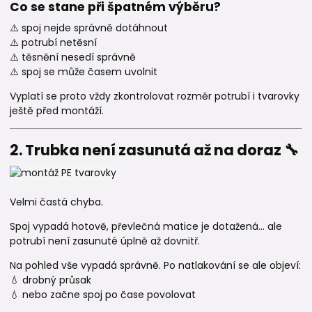
Co se stane při špatném výběru?
⚠️ spoj nejde správně dotáhnout
⚠️ potrubí netěsní
⚠️ těsnění nesedí správně
⚠️ spoj se může časem uvolnit
Vyplatí se proto vždy zkontrolovat rozměr potrubí i tvarovky
ještě před montáží.
2. Trubka není zasunutá až na doraz 🔧
Velmi častá chyba.
Spoj vypadá hotově, převlečná matice je dotažená… ale
potrubí není zasunuté úplně až dovnitř.
Na pohled vše vypadá správně. Po natlakování se ale objeví:
💧 drobný průsak
💧 nebo začne spoj po čase povolovat