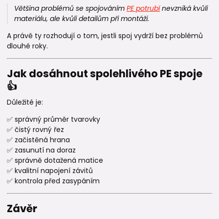
Většina problémů se spojováním
PE potrubí
nevzniká kvůli
materiálu, ale kvůli detailům při montáži.
A právě ty rozhodují o tom, jestli spoj vydrží bez problémů
dlouhé roky.
Jak dosáhnout spolehlivého PE spoje
👍
Důležité je:
✅ správný průměr tvarovky
✅ čistý rovný řez
✅ začistěná hrana
✅ zasunutí na doraz
✅ správně dotažená matice
✅ kvalitní napojení závitů
✅ kontrola před zasypáním
Závěr