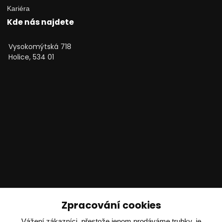
Kariéra
Kde nás najdete
Vysokomýtská 718
Holice, 534 01
Technické poradenství
Zpracování cookies
Ing. Adam Dvořák
Vážení zákazníci, přestože jenom prodáváme trubky, je