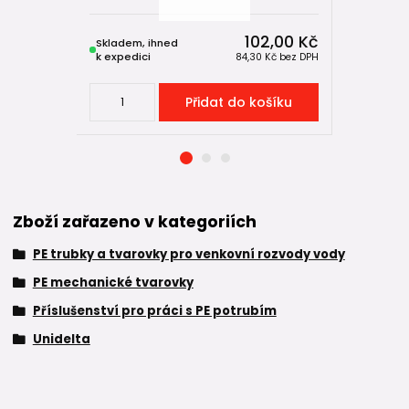
102,00 Kč
Skladem, ihned
Skladem, 
k expedici
k expedici
84,30 Kč
bez DPH
Přidat do košíku
Zboží zařazeno v kategoriích
PE trubky a tvarovky pro venkovní rozvody vody
PE mechanické tvarovky
Příslušenství pro práci s PE potrubím
Unidelta