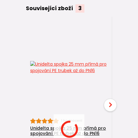
Související zboží
3
1 hodnocení
Unidelta spojka 25 mm přímá pro
Unidelta
spojování PE trubek až do PN16
spojování