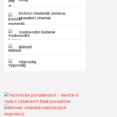
vody
Kotvící materiál, izolace,
stavební chemie
Vodovodní baterie
Nářadí
Výprodej