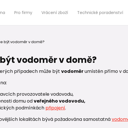
jna
Pro firmy
Vrácení zboží
Technické poradenství
e být vodoměr v domě?
 být vodoměr v domě?
terých případech může být
vodoměr
umístěn přímo v d
 na:
avcích provozovatele vodovodu,
enosti domu od
veřejného vodovodu,
ických podmínkách
připojení
.
vějších lokalitách bývá požadována samostatná
vodomě