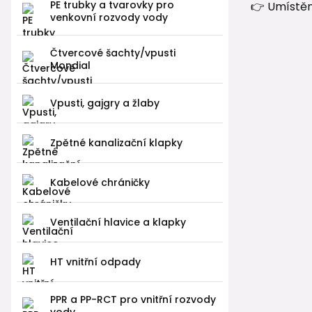
PE trubky a tvarovky pro
👉 Umístěn
venkovní rozvody vody
Čtvercové šachty/vpusti
Mondial
Vpusti, gajgry a žlaby
Zpětné kanalizační klapky
Kabelové chráničky
Ventilační hlavice a klapky
HT vnitřní odpady
PPR a PP-RCT pro vnitřní rozvody