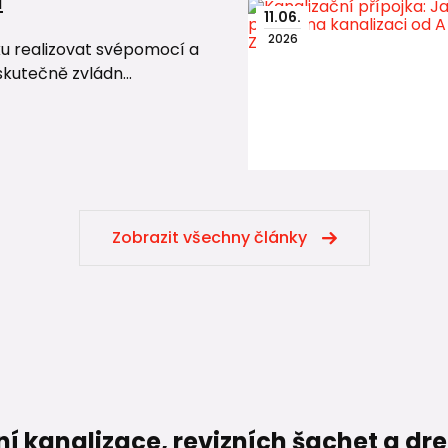
u
11
.
06
.
2026
ku realizovat svépomocí a
skutečně zvládn...
Zobrazit všechny články
ní kanalizace, revizních šachet a d