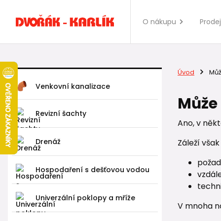
O nákupu
Prode
Úvod
Můž
Venkovní kanalizace
Může
Revizní šachty
Ano, v něk
Drenáž
Záleží však
požad
Hospodaření s dešťovou vodou
vzdál
techn
Univerzální poklopy a mříže
V mnoha no