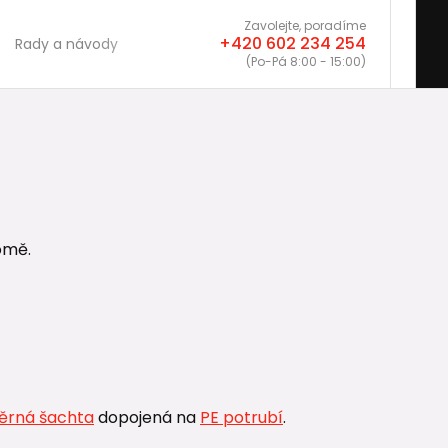
Zavolejte, poradíme
+420 602 234 254
Rady a návody
(Po-Pá 8:00 - 15:00)
omě.
rná šachta
dopojená na
PE potrubí
.