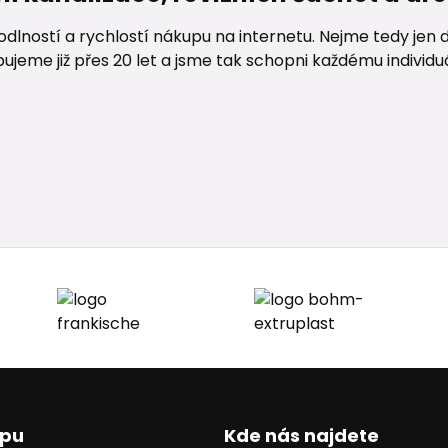
lností a rychlostí nákupu na internetu. Nejme tedy jen d
me již přes 20 let a jsme tak schopni každému individuáln
upu
Kde nás najdete