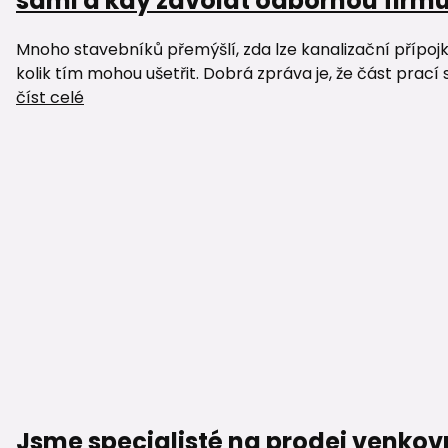
sami a kdy zavolat odbornou firm
Mnoho stavebníků přemýšlí, zda lze kanalizační přípoj
kolik tím mohou ušetřit. Dobrá zpráva je, že část prací 
číst celé
Jsme specialisté na prodej venkov