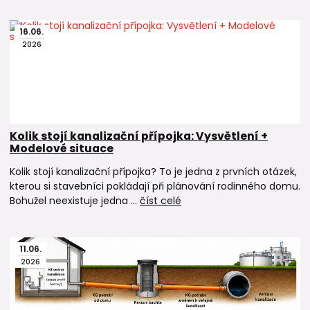
16
.
06
.
2026
Kolik stojí kanalizační přípojka: Vysvětlení +
Modelové situace
Kolik stojí kanalizační přípojka? To je jedna z prvních otázek,
kterou si stavebníci pokládají při plánování rodinného domu.
Bohužel neexistuje jedna ...
číst celé
11
.
06
.
2026