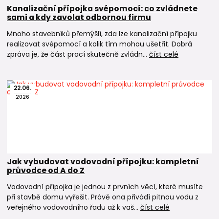
Kanalizační přípojka svépomocí: co zvládnete
sami a kdy zavolat odbornou firmu
Mnoho stavebníků přemýšlí, zda lze kanalizační přípojku
realizovat svépomocí a kolik tím mohou ušetřit. Dobrá
zpráva je, že část prací skutečně zvládn...
číst celé
22
.
06
.
2026
Jak vybudovat vodovodní přípojku: kompletní
průvodce od A do Z
Vodovodní přípojka je jednou z prvních věcí, které musíte
při stavbě domu vyřešit. Právě ona přivádí pitnou vodu z
veřejného vodovodního řadu až k vaš...
číst celé