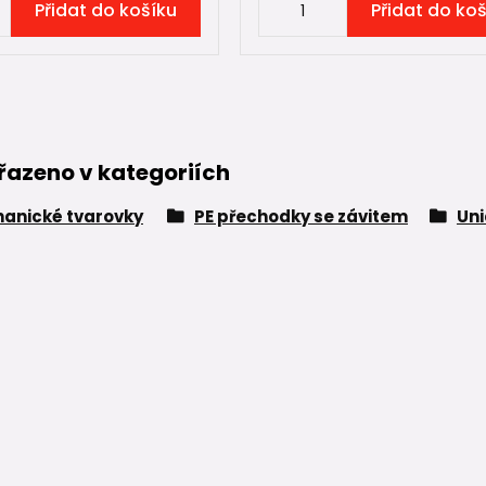
Přidat do košíku
Přidat do ko
řazeno v kategoriích
anické tvarovky
PE přechodky se závitem
Uni