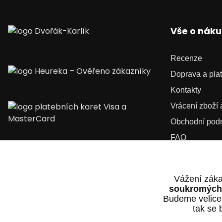
Vše o nák
Recenze
Doprava a pla
Kontakty
Vrácení zboží
Obchodní pod
FAQ
Kariéra
Vážení záka
soukromých 
Budeme velice
tak se 