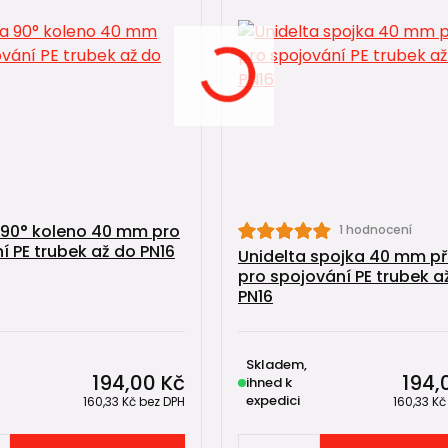
 90° koleno 40 mm pro
1 hodnocení
í PE trubek až do PN16
Unidelta spojka 40 mm p
pro spojování PE trubek a
PN16
Skladem,
194,00 Kč
194,
ihned k
expedici
160,33 Kč
bez DPH
160,33 K