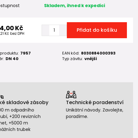
stupnost
Skladem, ihned k expedici
14,00 Kč
Přidat do košíku
,21 Kč
bez DPH
 produktu:
7957
EAN kód:
8030884000393
r:
DN 40
Typ závitu:
vnější
ké skladové zásoby
Technické poradenství
00 m odpadního
Unikátní návody. Zavolejte,
ubí, +200 revizních
poradíme.
het, +5000 m
nážních trubek