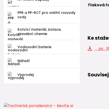
Tlaková ř
PPR a PP-RCT pro vnitřní rozvody
vody
Kotvící materiál, izolace,
stavební chemie
Ke staže
Vodovodní baterie
_ps_16
Nářadí
Souvisej
Výprodej