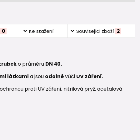
0
Ke stažení
Související zboží
2
 trubek
o průměru
DN 40.
mi látkami
a jsou
odolné
vůči
UV záření.
chranou proti UV záření, nitrilová pryž, acetalová