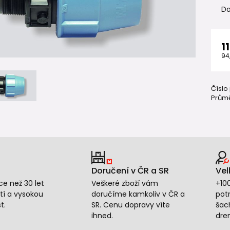
Do
1
94
Číslo
Průmě
Doručení v ČR a SR
Vel
e než 30 let
Veškeré zboží vám
+10
tí a vysokou
doručíme kamkoliv v ČR a
potr
t.
SR. Cenu dopravy víte
šac
ihned.
dre