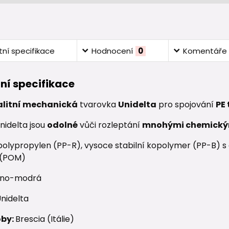
ní specifikace
Hodnocení
0
Komentáře
ní specifikace
alitní mechanická
tvarovka
Unidelta
pro spojování
PE
nidelta jsou
odolné
vůči rozleptání
mnohými chemický
olypropylen (PP-R), vysoce stabilní kopolymer (PP-B) s o
 (POM)
no-modrá
nidelta
oby:
Brescia (Itálie)