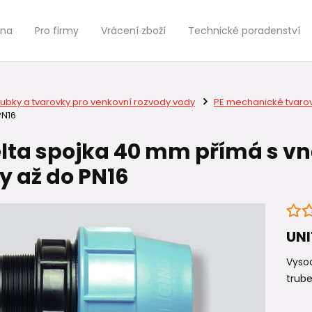
jna
Pro firmy
Vrácení zboží
Technické poradenství
rubky a tvarovky pro venkovní rozvody vody
PE mechanické tvaro
PN16
lta spojka 40 mm přímá s vně
y až do PN16
UN
Vysoc
trube