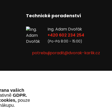
Technické poradenství
Ing. Adam Dvořák
+420 602 234 254
(Po-Pá 8:00 - 15:00)
potrebujiporadit@dvorak-karlik.cz
rana vašich
lativně
GDPR.
cookies,
pouze
 nákupu.