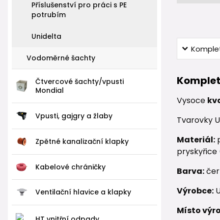
Příslušenství pro práci s PE
potrubím
Unidelta
Komplet
Vodoměrné šachty
Komplet
Čtvercové šachty/vpusti
Mondial
Vysoce
kv
Vpusti, gajgry a žlaby
Tvarovky U
Materiál:
p
Zpětné kanalizační klapky
pryskyřice
Kabelové chráničky
Barva:
čer
Výrobce:
U
Ventilační hlavice a klapky
Místo výr
HT vnitřní odpady