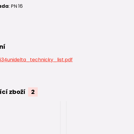
ada
: PN 16
ní
34unidelta_technicky_list.pdf
ící zboží
2