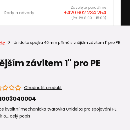
Zavolejte, poradíme
+420 602 234 254
Rady a návody
(Po-Pá 8:00 - 15:00)
vky
Unidelta spojka 40 mm přímá s vnějším závitem 1" pro PE
jším závitem 1" pro PE
Ohodnotit produkt
I1003040004
e kvalitní mechanická tvarovka Unidelta pro spojování PE
k o...
celý popis