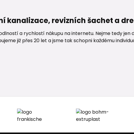
ní kanalizace, revizních šachet a d
lností a rychlostí nákupu na internetu. Nejme tedy jen d
me již přes 20 let a jsme tak schopni každému individuáln