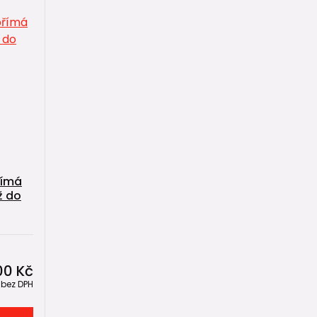
římá
ž do
00 Kč
č
bez DPH