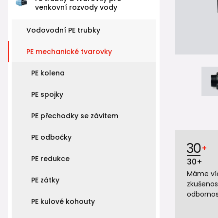
venkovní rozvody vody
Vodovodní PE trubky
PE mechanické tvarovky
PE kolena
PE spojky
PE přechodky se závitem
PE odbočky
PE redukce
30+
Máme víc
PE zátky
zkušenos
odbornos
PE kulové kohouty