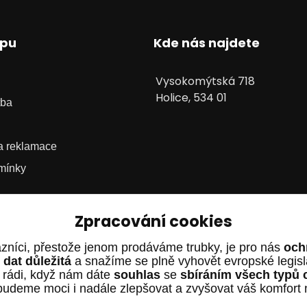
upu
Kde nás najdete
Vysokomýtská 718
Holice, 534 01
tba
 a reklamace
mínky
Zpracování cookies
zníci, přestože jenom prodáváme trubky, je pro nás
och
dat důležitá
a snažíme se plně vyhovět evropské legis
 rádi, když nám dáte
souhlas
se
sbíráním všech typů 
budeme moci i nadále zlepšovat a zvyšovat váš komfort