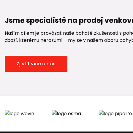
Jsme specialisté na prodej venkov
Naším cílem je provázat naše bohaté zkušenosti s pohod
zboží, kterému nerozumí – my se v našem oboru pohybuje
Zjistit více o nás