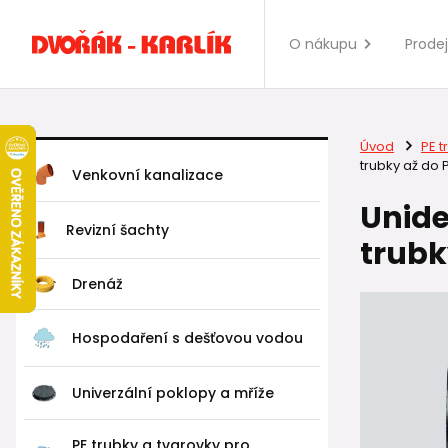
O nákupu
Prode
Úvod
PE t
trubky až do 
Venkovní kanalizace
Unide
Revizní šachty
trubk
Drenáž
Hospodaření s dešťovou vodou
Univerzální poklopy a mříže
PE trubky a tvarovky pro