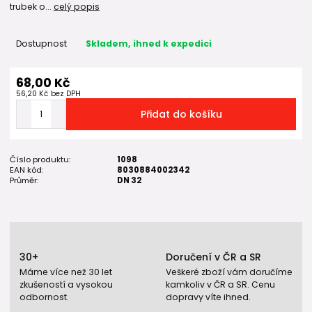
trubek o...
celý popis
Dostupnost
Skladem, ihned k expedici
68,00 Kč
56,20 Kč
bez DPH
Přidat do košíku
Číslo produktu:
1098
EAN kód:
8030884002342
Průměr:
DN 32
30+
Doručení v ČR a SR
Máme více než 30 let
Veškeré zboží vám doručíme
zkušeností a vysokou
kamkoliv v ČR a SR. Cenu
odbornost.
dopravy víte ihned.