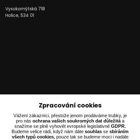
Vysokomýtská 718
Holice, 534 01
Technické poradenství
Zpracování cookies
Vážení zákazníci, přestože jenom prodáváme trubky, je
Ing. Adam Dvořák
pro nás
ochrana vašich soukromých dat důležitá
a
+420 602 234 254
snažíme se plně vyhovět evropské legislativně
GDPR.
(Po-Pá 8:00 - 15:00)
Budeme velice rádi, když nám dáte
souhlas
se
sbíráním
všech typů cookies,
pouze tak se budeme moci i nadále