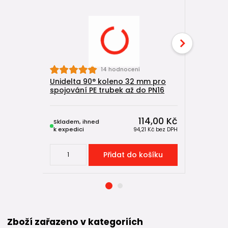
14 hodnocení
Unidelta 90° koleno 32 mm pro
Unidelta
spojování PE trubek až do PN16
spojování
114,00 Kč
Skladem, ihned
Skladem, 
k expedici
k expedici
94,21 Kč
bez DPH
Přidat do košíku
Zboží zařazeno v kategoriích