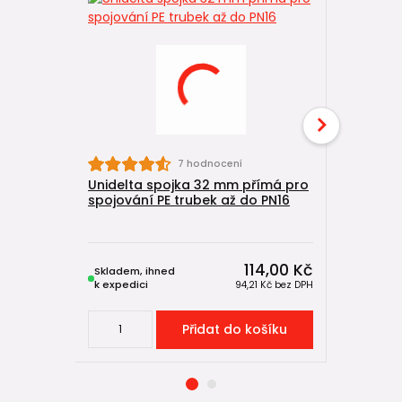
7 hodnocení
Unidelta spojka 32 mm přímá pro
Unidelta
spojování PE trubek až do PN16
pro spojo
PN16
114,00 Kč
Skladem, ihned
Skladem, 
k expedici
k expedici
94,21 Kč
bez DPH
Přidat do košíku