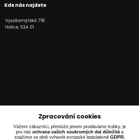
Kde nás najdete
Vysokomýtská 718
Holice, 534 01
Technické poradenství
Zpracování cookies
Vážení zákazníci, přestože jenom prodáváme trubky, je
Ing. Adam Dvořák
pro nás
ochrana vašich soukromých dat důležitá
a
+420 602 234 254
snažíme se plně vyhovět evropské legislativně
GDPR.