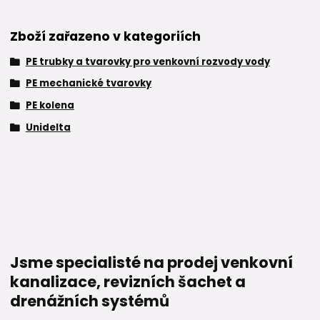
Zboží zařazeno v kategoriích
PE trubky a tvarovky pro venkovní rozvody vody
PE mechanické tvarovky
PE kolena
Unidelta
Jsme specialisté na prodej venkovní
kanalizace, revizních šachet a
drenážních systémů