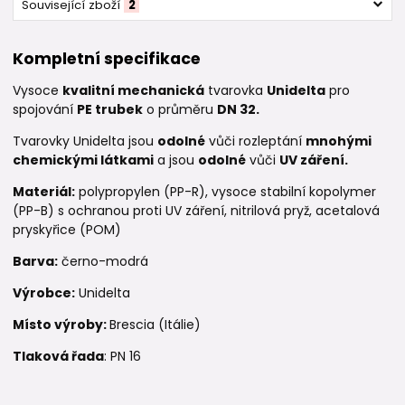
Související zboží
2
Kompletní specifikace
Vysoce
kvalitní mechanická
tvarovka
Unidelta
pro
spojování
PE trubek
o průměru
DN 32.
Tvarovky Unidelta jsou
odolné
vůči rozleptání
mnohými
chemickými látkami
a jsou
odolné
vůči
UV záření.
Materiál:
polypropylen (PP-R), vysoce stabilní kopolymer
(PP-B) s ochranou proti UV záření, nitrilová pryž, acetalová
pryskyřice (POM)
Barva:
černo-modrá
Výrobce:
Unidelta
Místo výroby:
Brescia (Itálie)
Tlaková řada
: PN 16