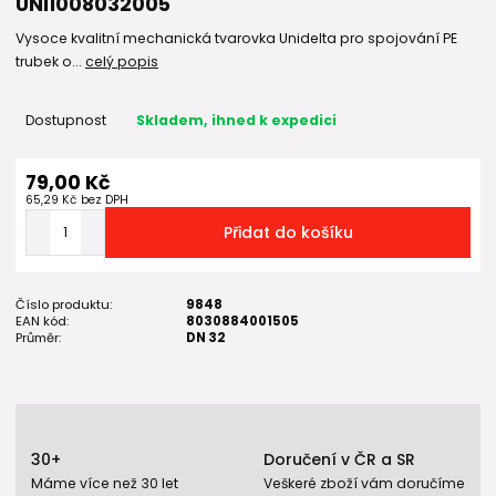
UNI1008032005
Vysoce kvalitní mechanická tvarovka Unidelta pro spojování PE
trubek o...
celý popis
Dostupnost
Skladem, ihned k expedici
79,00 Kč
65,29 Kč
bez DPH
Přidat do košíku
Číslo produktu:
9848
EAN kód:
8030884001505
Průměr:
DN 32
30+
Doručení v ČR a SR
Máme více než 30 let
Veškeré zboží vám doručíme