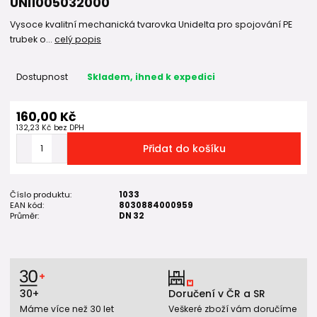
UNI1005032000
Vysoce kvalitní mechanická tvarovka Unidelta pro spojování PE
trubek o...
celý popis
Dostupnost
Skladem, ihned k expedici
160,00 Kč
132,23 Kč
bez DPH
Přidat do košíku
Číslo produktu:
1033
EAN kód:
8030884000959
Průměr:
DN 32
30+
Doručení v ČR a SR
Máme více než 30 let
Veškeré zboží vám doručíme