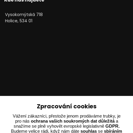
Vysokomýtská 718
Holice, 534 01
Technické poradenství
Zpracování cookies
Vážení zákazníci, přestože jenom prodáváme trubky, je
Ing. Adam Dvořák
pro nás
ochrana vašich soukromých dat důležitá
a
+420 602 234 254
snažíme se plně vyhovět evropské legislativně
GDPR.
(Po-Pá 8:00 - 15:00)
Budeme velice rádi, když nám dáte
souhlas
se
sbíráním