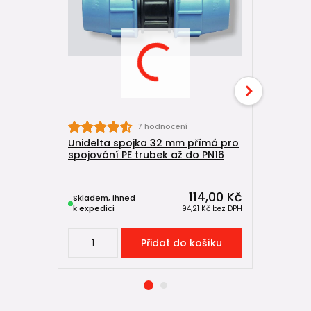
7 hodnocení
Unidelta spojka 32 mm přímá pro
Unidelta
spojování PE trubek až do PN16
spojování
114,00 Kč
Skladem, ihned
Skladem, 
k expedici
k expedici
94,21 Kč
bez DPH
Přidat do košíku