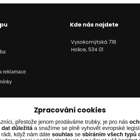
upu
Kde nás najdete
Vysokomýtská 718
Holice, 534 01
tba
 a reklamace
mínky
Zpracování cookies
zníci, přestože jenom prodáváme trubky, je pro nás
och
dat důležitá
a snažíme se plně vyhovět evropské legis
 rádi, když nám dáte
souhlas
se
sbíráním všech typů 