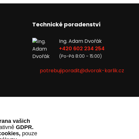
Technické poradenství
Ing. Adam Dvořák
+420 602 234 254
(Po-Pá 8:00 - 15:00)
potrebujiporadit@dvorak-karlik.cz
rana vašich
lativně
GDPR.
cookies,
pouze