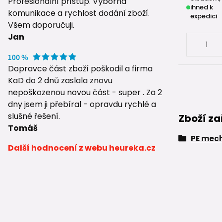
Profesionální přístup. Výborná
ihned k
komunikace a rychlost dodání zboží.
expedici
Všem doporučuji.
Jan
Dopravce část zboží poškodil a firma
KaD do 2 dnů zaslala znovu
nepoškozenou novou část - super . Za 2
dny jsem ji přebíral - opravdu rychlé a
slušné řešení.
Zboží za
Tomáš
PE mech
Další hodnocení z webu heureka.cz