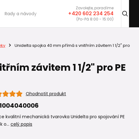
Zavolejte, poradíme
+420 602 234 254
Rady a návody
(Po-Pá 8:00 - 15:00)
vky
Unidelta spojka 40 mm přímá s vnitřním závitem 1 1/2" pro
řním závitem 1 1/2" pro PE
Ohodnotit produkt
I1004040006
e kvalitní mechanická tvarovka Unidelta pro spojování PE
k o...
celý popis