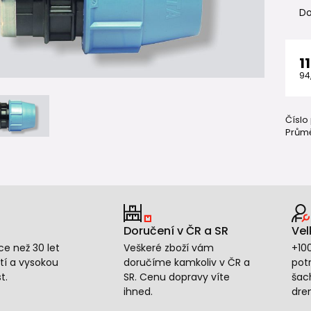
Do
1
94
Číslo
Průmě
Doručení v ČR a SR
Vel
e než 30 let
Veškeré zboží vám
+10
tí a vysokou
doručíme kamkoliv v ČR a
potr
t.
SR. Cenu dopravy víte
šac
ihned.
dre