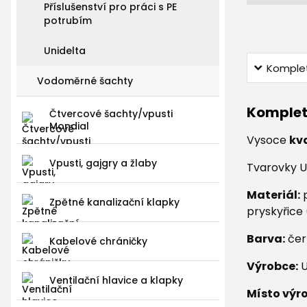
Příslušenství pro práci s PE
potrubím
Unidelta
Komplet
Vodoměrné šachty
Komplet
Čtvercové šachty/vpusti
Mondial
Vysoce
kv
Vpusti, gajgry a žlaby
Tvarovky U
Materiál:
p
Zpětné kanalizační klapky
pryskyřice
Barva:
čer
Kabelové chráničky
Výrobce:
U
Ventilační hlavice a klapky
Místo výr