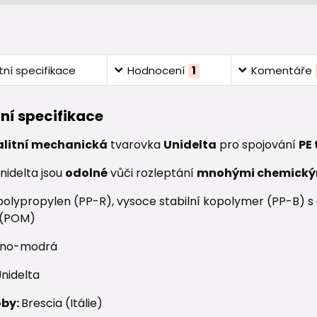
ní specifikace
Hodnocení
1
Komentáře
ní specifikace
alitní mechanická
tvarovka
Unidelta
pro spojování
PE
nidelta jsou
odolné
vůči rozleptání
mnohými chemický
olypropylen (PP-R), vysoce stabilní kopolymer (PP-B) s o
 (POM)
no-modrá
nidelta
oby:
Brescia (Itálie)