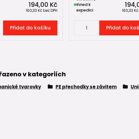
194,00 Kč
194,
ihned k
expedici
160,33 Kč
bez DPH
160,33 K
Přidat do košíku
Přidat do ko
řazeno v kategoriích
anické tvarovky
PE přechodky se závitem
Uni