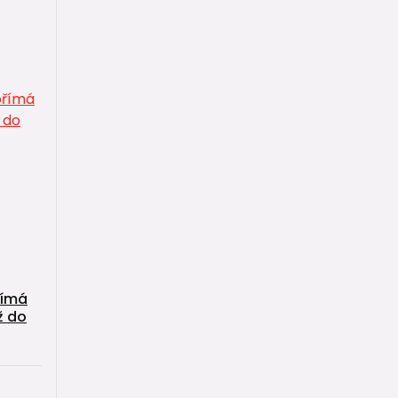
římá
ž do