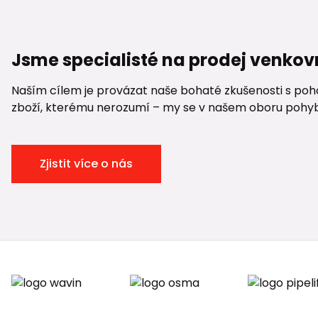
Jsme specialisté na prodej venkov
Naším cílem je provázat naše bohaté zkušenosti s pohod
zboží, kterému nerozumí – my se v našem oboru pohybuje
Zjistit více o nás