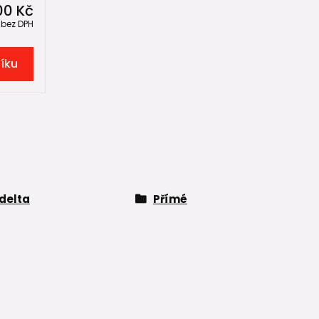
00 Kč
č
bez DPH
šíku
delta
Přímé