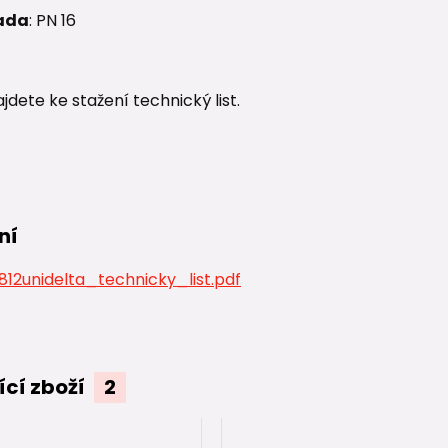
ada
: PN 16
ajdete ke stažení technický list.
ní
12unidelta_technicky_list.pdf
ící zboží
2