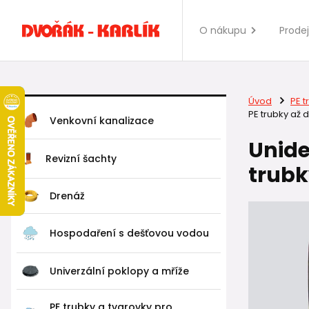
O nákupu
Prode
Úvod
PE t
PE trubky až 
Venkovní kanalizace
Unide
Revizní šachty
trubk
Drenáž
Hospodaření s dešťovou vodou
Univerzální poklopy a mříže
PE trubky a tvarovky pro