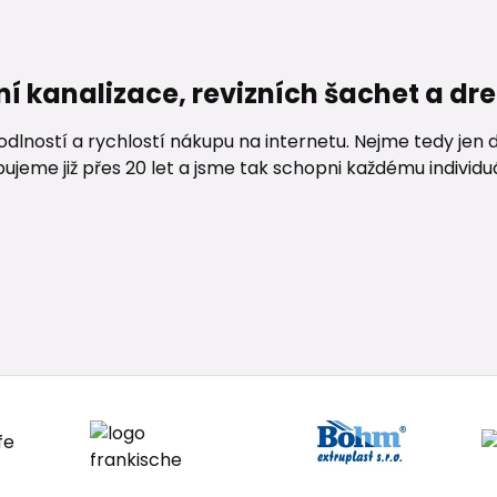
ní kanalizace, revizních šachet a d
lností a rychlostí nákupu na internetu. Nejme tedy jen d
me již přes 20 let a jsme tak schopni každému individuáln