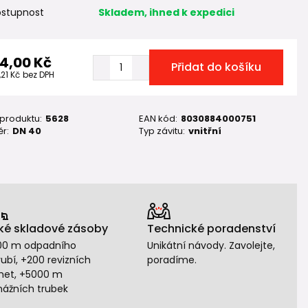
stupnost
Skladem, ihned k expedici
14,00 Kč
Přidat do košíku
,21 Kč
bez DPH
 produktu:
5628
EAN kód:
8030884000751
r:
DN 40
Typ závitu:
vnitřní
ké skladové zásoby
Technické poradenství
00 m odpadního
Unikátní návody. Zavolejte,
ubí, +200 revizních
poradíme.
het, +5000 m
nážních trubek