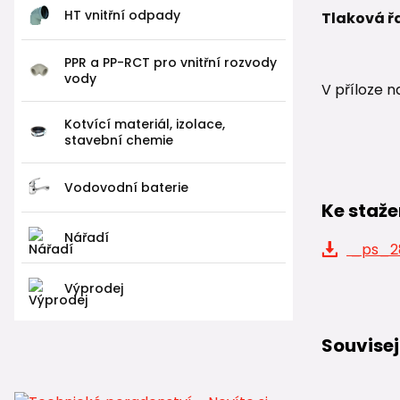
HT vnitřní odpady
Tlaková ř
PPR a PP-RCT pro vnitřní rozvody
vody
V příloze n
Kotvící materiál, izolace,
stavební chemie
Vodovodní baterie
Ke staže
Nářadí
_ps_28
Výprodej
Souvisej