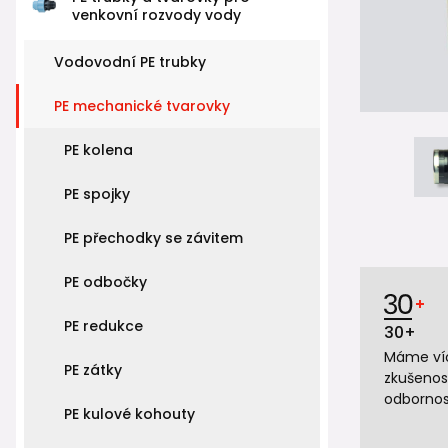
venkovní rozvody vody
Vodovodní PE trubky
PE mechanické tvarovky
PE kolena
PE spojky
PE přechodky se závitem
PE odbočky
PE redukce
30+
Máme víc
PE zátky
zkušenos
odbornos
PE kulové kohouty