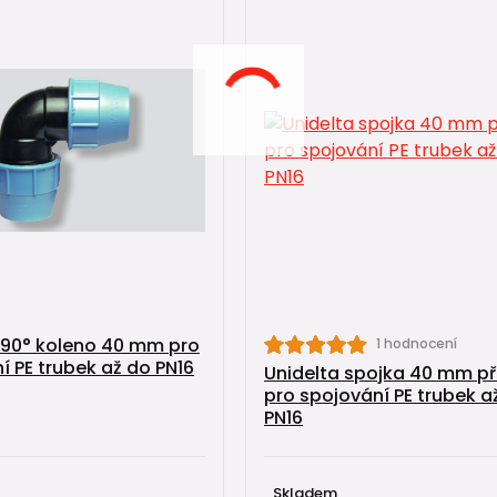
 90° koleno 40 mm pro
1 hodnocení
í PE trubek až do PN16
Unidelta spojka 40 mm p
pro spojování PE trubek a
PN16
Skladem,