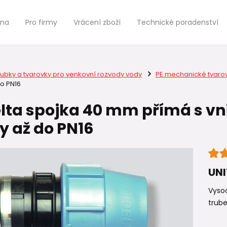
jna
Pro firmy
Vrácení zboží
Technické poradenství
rubky a tvarovky pro venkovní rozvody vody
PE mechanické tvaro
do PN16
lta spojka 40 mm přímá s vnit
y až do PN16
UN
Vysoc
trube