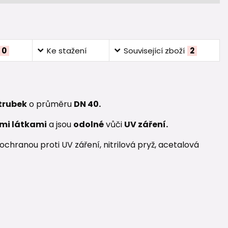
0
Ke stažení
Související zboží
2
 trubek
o průměru
DN 40.
mi látkami
a jsou
odolné
vůči
UV záření.
chranou proti UV záření, nitrilová pryž, acetalová