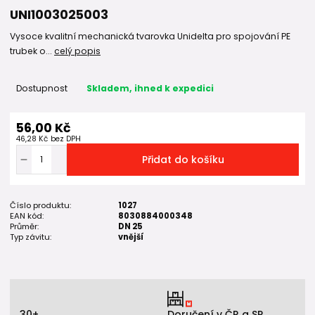
UNI1003025003
Vysoce kvalitní mechanická tvarovka Unidelta pro spojování PE
trubek o...
celý popis
Dostupnost
Skladem, ihned k expedici
56,00 Kč
46,28 Kč
bez DPH
Přidat do košíku
Číslo produktu:
1027
EAN kód:
8030884000348
Průměr:
DN 25
Typ závitu:
vnější
30+
Doručení v ČR a SR