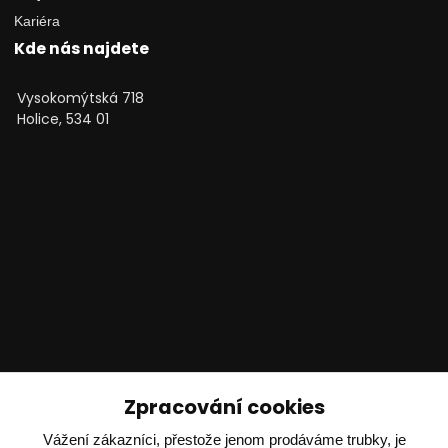
Kariéra
Kde nás najdete
Vysokomýtská 718
Holice, 534 01
Technické poradenství
Zpracování cookies
Vážení zákazníci, přestože jenom prodáváme trubky, je
Ing. Adam Dvořák