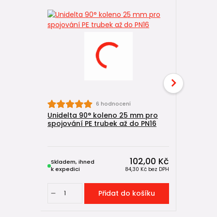
6 hodnocení
Unidelta 90° koleno 25 mm pro
Unidelta
spojování PE trubek až do PN16
pro spojo
PN16
102,00 Kč
Skladem, ihned
Skladem, 
k expedici
k expedici
84,30 Kč
bez DPH
Přidat do košíku