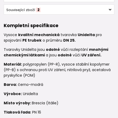
Související zboží
2
Kompletní specifikace
Vysoce
kvalitní mechanická
tvarovka
Unidelta
pro
spojování
PE trubek
o průměru
DN 25.
Tvarovky Unidelta jsou
odolné
vůči rozleptání
mnohými
chemickými látkami
a jsou
odolné
vůči
UV záření.
Materiál:
polypropylen (PP-R), vysoce stabilní kopolymer
(PP-B) s ochranou proti UV záření, nitrilová pryž, acetalová
pryskyřice (POM)
Barva:
černo-modrá
Výrobce:
Unidelta
Místo výroby:
Brescia (Itálie)
Tlaková řada
: PN 16