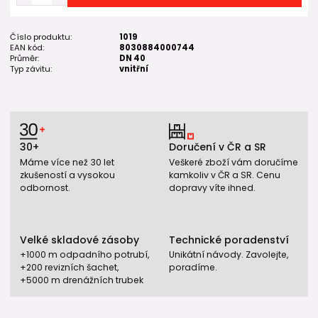
Číslo produktu:
1019
EAN kód:
8030884000744
Průměr:
DN 40
Typ závitu:
vnitřní
30+
Doručení v ČR a SR
Máme více než 30 let
Veškeré zboží vám doručíme
zkušeností a vysokou
kamkoliv v ČR a SR. Cenu
odbornost.
dopravy víte ihned.
Velké skladové zásoby
Technické poradenství
+1000 m odpadního potrubí,
Unikátní návody. Zavolejte,
+200 revizních šachet,
poradíme.
+5000 m drenážních trubek