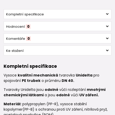
Kompletní specifikace
Hodnocení
0
Komentáře
0
Ke stažení
Kompletní specifikace
Vysoce
kvalitní mechanická
tvarovka
Unidelta
pro
spojování
PE trubek
o průměru
DN 40.
Tvarovky Unidelta jsou
odolné
vůči rozleptání
mnohými
chemickými látkami
a jsou
odolné
vůči
UV záření.
Materiál:
polypropylen (PP-R), vysoce stabilní
kopolymer(PP-B) s ochranou proti UV záření, nitrilová pryž,
acetalová pryskyřice (POM)