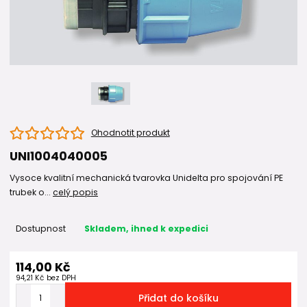
Ohodnotit produkt
UNI1004040005
Vysoce kvalitní mechanická tvarovka Unidelta pro spojování PE
trubek o...
celý popis
Dostupnost
Skladem, ihned k expedici
114,00 Kč
94,21 Kč
bez DPH
Přidat do košíku