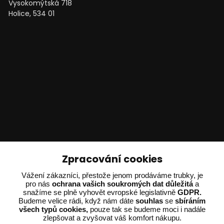
Vysokomýtská 718
Holice, 534 01
Technické poradenství
Zpracování cookies
Ing. Adam Dvořák
Vážení zákazníci, přestože jenom prodáváme trubky, je
pro nás
ochrana vašich soukromých dat důležitá
a
+420 602 234 254
snažíme se plně vyhovět evropské legislativně
GDPR.
(Po-Pá 8:00 - 15:00)
Budeme velice rádi, když nám dáte
souhlas
se
sbíráním
všech typů cookies,
pouze tak se budeme moci i nadále
potrebujiporadit@dvorak-karlik.cz
zlepšovat a zvyšovat váš komfort nákupu.