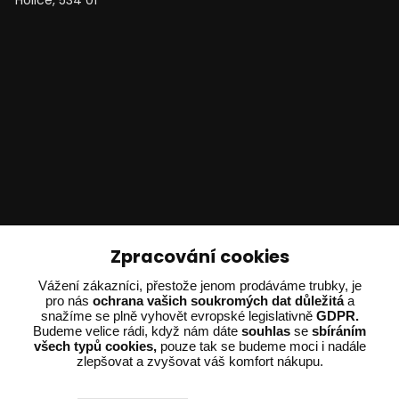
Technické poradenství
Zpracování cookies
Vážení zákazníci, přestože jenom prodáváme trubky, je
Ing. Adam Dvořák
pro nás
ochrana vašich soukromých dat důležitá
a
+420 602 234 254
snažíme se plně vyhovět evropské legislativně
GDPR.
(Po-Pá 8:00 - 15:00)
Budeme velice rádi, když nám dáte
souhlas
se
sbíráním
všech typů cookies,
pouze tak se budeme moci i nadále
zlepšovat a zvyšovat váš komfort nákupu.
potrebujiporadit@dvorak-karlik.cz