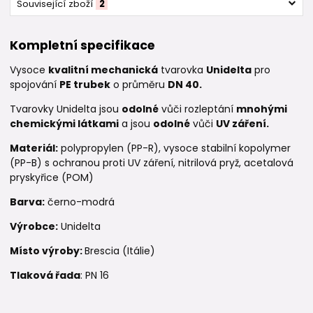
Související zboží
2
Kompletní specifikace
Vysoce
kvalitní mechanická
tvarovka
Unidelta
pro
spojování
PE trubek
o průměru
DN 40.
Tvarovky Unidelta jsou
odolné
vůči rozleptání
mnohými
chemickými látkami
a jsou
odolné
vůči
UV záření.
Materiál:
polypropylen (PP-R), vysoce stabilní kopolymer
(PP-B) s ochranou proti UV záření, nitrilová pryž, acetalová
pryskyřice (POM)
Barva:
černo-modrá
Výrobce:
Unidelta
Místo výroby:
Brescia (Itálie)
Tlaková řada
: PN 16