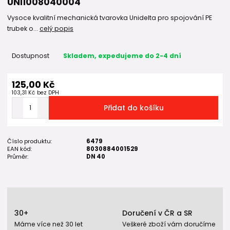
UNI1008040004
Vysoce kvalitní mechanická tvarovka Unidelta pro spojování PE
trubek o...
celý popis
Dostupnost
Skladem, expedujeme do 2-4 dní
125,00 Kč
103,31 Kč
bez DPH
Přidat do košíku
Číslo produktu:
6479
EAN kód:
8030884001529
Průměr:
DN 40
30+
Doručení v ČR a SR
Máme více než 30 let
Veškeré zboží vám doručíme