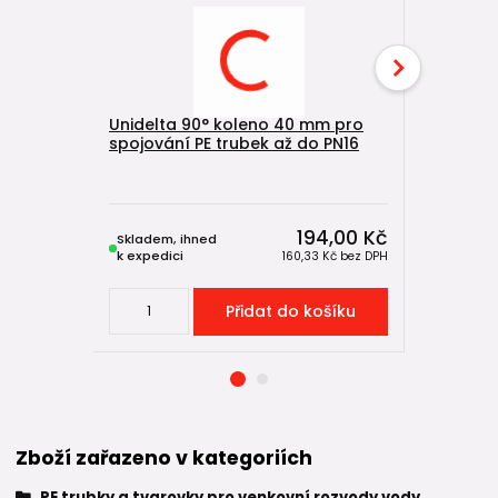
Unidelta 90° koleno 40 mm pro
spojování PE trubek až do PN16
Unidelta
spojování
194,00 Kč
Skladem, ihned
Skladem, 
k expedici
k expedici
160,33 Kč
bez DPH
Přidat do košíku
Zboží zařazeno v kategoriích
PE trubky a tvarovky pro venkovní rozvody vody