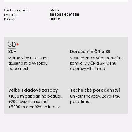
Číslo produktu:
5585
EAN kód:
8030884001758
Průměr:
DN 32
30+
Doručení v ČR a SR
Máme více než 30 let
Veškeré zboží vám doručíme
zkušeností a vysokou
kamkoliv v ČR a SR. Cenu
odbornost.
dopravy víte ihned.
Velké skladové zásoby
Technické poradenství
+1000 m odpadního potrubí,
Unikátní návody. Zavolejte,
+200 revizních šachet,
poradíme.
+5000 m drenážních trubek