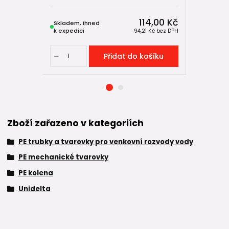
114,00 Kč
Skladem, ihned
Skladem, 
k expedici
k expedici
94,21 Kč
bez DPH
Přidat do košíku
Zboží zařazeno v kategoriích
PE trubky a tvarovky pro venkovní rozvody vody
PE mechanické tvarovky
PE kolena
Unidelta