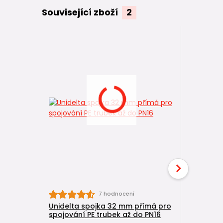
Související zboží
2
7 hodnocení
Unidelta spojka 32 mm přímá pro
Unidelta
spojování PE trubek až do PN16
spojování