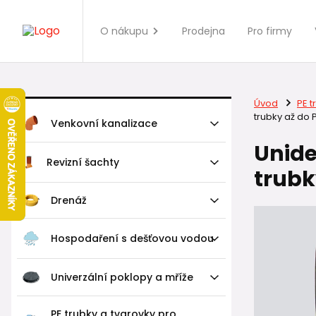
O nákupu
Prodejna
Pro firmy
Úvod
PE t
trubky až do 
Venkovní kanalizace
Unide
Revizní šachty
trubk
Drenáž
Hospodaření s dešťovou vodou
Univerzální poklopy a mříže
PE trubky a tvarovky pro