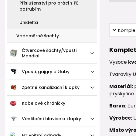
Příslušenství pro práci s PE
potrubím
Unidelta
Komplet
Vodoměrné šachty
Komplet
Čtvercové šachty/vpusti
Mondial
Vysoce
kv
Vpusti, gajgry a žlaby
Tvarovky U
Materiál:
p
Zpětné kanalizační klapky
pryskyřice
Kabelové chráničky
Barva:
čer
Výrobce:
U
Ventilační hlavice a klapky
Místo výr
HT vnitřní odpady