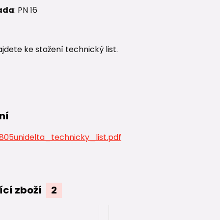
ada
: PN 16
ajdete ke stažení technický list.
ní
05unidelta_technicky_list.pdf
ící zboží
2