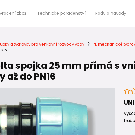
Vrácení zboží
Technické poradenství
Rady a návody
rubky a tvarovky pro venkovní rozvody vody
PE mechanické tvaro
PN16
lta spojka 25 mm přímá s vni
y až do PN16
UN
Vysoc
trube