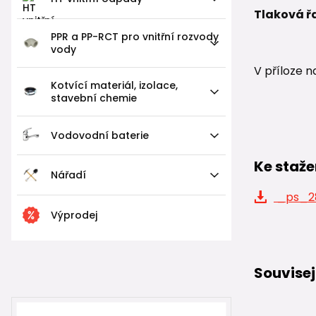
Tlaková ř
PPR a PP-RCT pro vnitřní rozvody
vody
V příloze n
Kotvící materiál, izolace,
stavební chemie
Vodovodní baterie
Ke staže
Nářadí
_ps_28
Výprodej
Souvisej