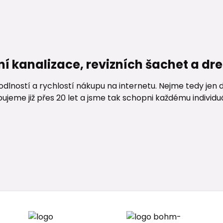
ní kanalizace, revizních šachet a d
lností a rychlostí nákupu na internetu. Nejme tedy jen d
me již přes 20 let a jsme tak schopni každému individuáln