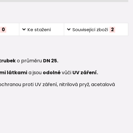
0
Ke stažení
Související zboží
2
 trubek
o průměru
DN 25.
mi látkami
a jsou
odolné
vůči
UV záření.
hranou proti UV záření, nitrilová pryž, acetalová