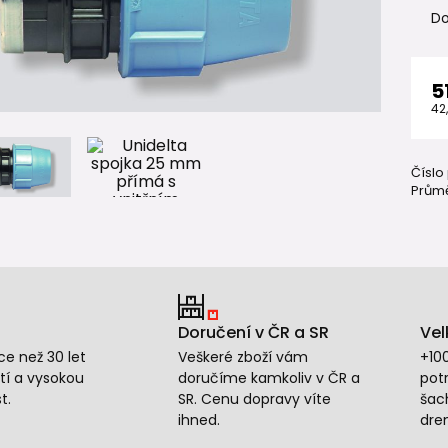
Do
5
42
Číslo
Průmě
Doručení v ČR a SR
Vel
e než 30 let
Veškeré zboží vám
+10
tí a vysokou
doručíme kamkoliv v ČR a
potr
t.
SR. Cenu dopravy víte
šac
ihned.
dre