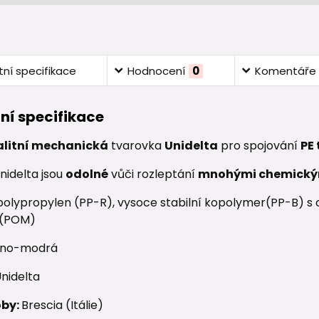
ní specifikace
Hodnocení
0
Komentáře
ní specifikace
alitní mechanická
tvarovka
Unidelta
pro spojování
PE
nidelta jsou
odolné
vůči rozleptání
mnohými chemický
olypropylen (PP-R), vysoce stabilní kopolymer(PP-B) s oc
 (POM)
no-modrá
nidelta
oby:
Brescia (Itálie)