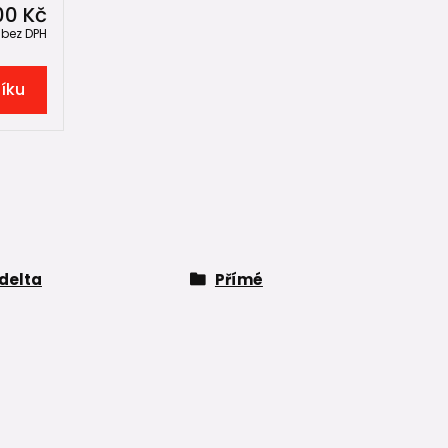
00 Kč
č
bez DPH
šíku
delta
Přímé