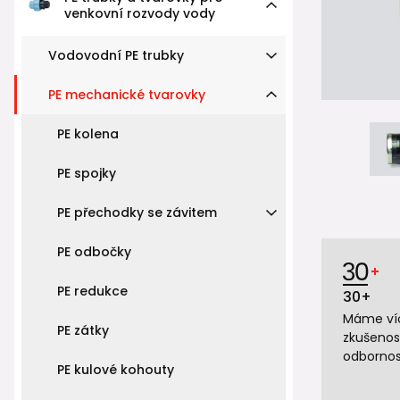
venkovní rozvody vody
Vodovodní PE trubky
PE mechanické tvarovky
PE kolena
PE spojky
PE přechodky se závitem
PE odbočky
PE redukce
30+
Máme víc
PE zátky
zkušenos
odbornos
PE kulové kohouty