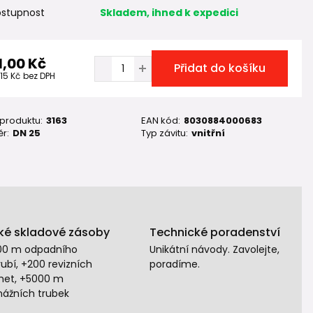
stupnost
Skladem, ihned k expedici
1,00 Kč
Přidat do košíku
,15 Kč
bez DPH
 produktu:
3163
EAN kód:
8030884000683
r:
DN 25
Typ závitu:
vnitřní
ké skladové zásoby
Technické poradenství
00 m odpadního
Unikátní návody. Zavolejte,
ubí, +200 revizních
poradíme.
het, +5000 m
nážních trubek