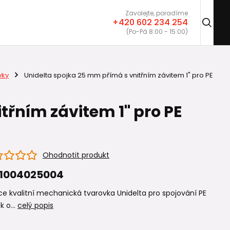
Zavolejte, poradíme
+420 602 234 254
(Po-Pá 8:00 - 15:00)
vky
Unidelta spojka 25 mm přímá s vnitřním závitem 1" pro PE
třním závitem 1" pro PE
Ohodnotit produkt
I1004025004
e kvalitní mechanická tvarovka Unidelta pro spojování PE
k o...
celý popis