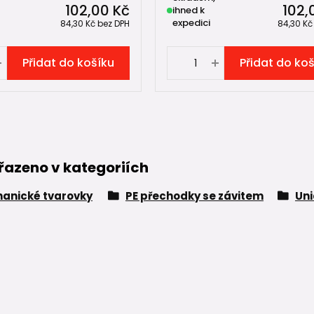
102,00 Kč
102,
ihned k
expedici
84,30 Kč
bez DPH
84,30 K
Přidat do košíku
Přidat do ko
řazeno v kategoriích
anické tvarovky
PE přechodky se závitem
Uni