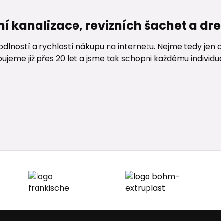
ní kanalizace, revizních šachet a d
lností a rychlostí nákupu na internetu. Nejme tedy jen d
me již přes 20 let a jsme tak schopni každému individuáln