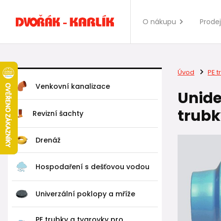
O nákupu
Prode
Úvod
PE t
Venkovní kanalizace
Unide
trubk
Revizní šachty
Drenáž
Hospodaření s dešťovou vodou
Univerzální poklopy a mříže
PE trubky a tvarovky pro