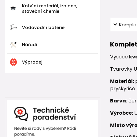
Kotvící materiál, izolace,
stavební chemie
Komplet
Vodovodní baterie
Komplet
Nářadí
Vysoce
kv
Výprodej
Tvarovky U
Materiál:
p
pryskyřice
Barva:
čer
Výrobce:
U
Místo výr