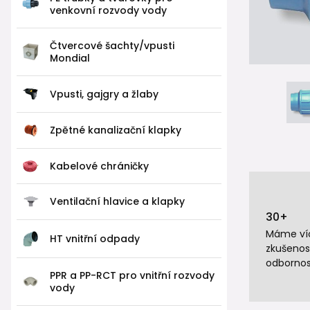
venkovní rozvody vody
Čtvercové šachty/vpusti
Mondial
Vpusti, gajgry a žlaby
Zpětné kanalizační klapky
Kabelové chráničky
Ventilační hlavice a klapky
30+
Máme víc
HT vnitřní odpady
zkušenos
odbornos
PPR a PP-RCT pro vnitřní rozvody
vody