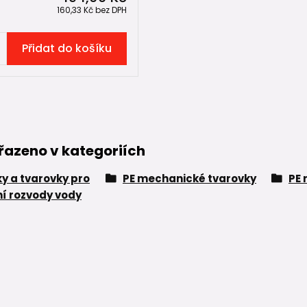
160,33 Kč
bez DPH
Přidat do košíku
řazeno v kategoriích
ky a tvarovky pro
PE mechanické tvarovky
PE 
í rozvody vody