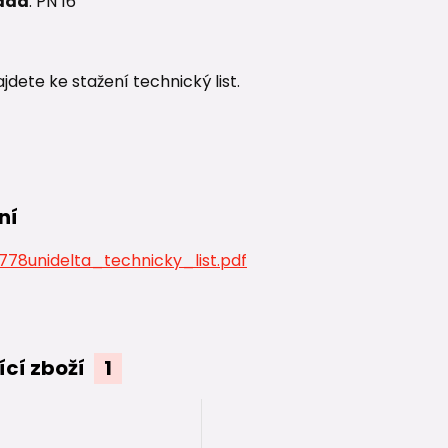
ada
: PN 16
ajdete ke stažení technický list.
ní
78unidelta_technicky_list.pdf
ící zboží
1