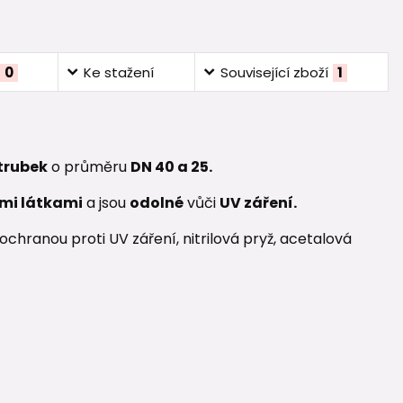
0
Ke stažení
Související zboží
1
 trubek
o průměru
DN 40 a 25.
mi látkami
a jsou
odolné
vůči
UV záření.
chranou proti UV záření, nitrilová pryž, acetalová