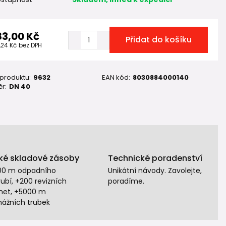
83,00 Kč
Přidat do košíku
,24 Kč
bez DPH
 produktu:
9632
EAN kód:
8030884000140
r:
DN 40
ké skladové zásoby
Technické poradenství
00 m odpadního
Unikátní návody. Zavolejte,
ubí, +200 revizních
poradíme.
het, +5000 m
nážních trubek