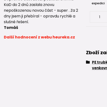
expedici
KaD do 2 dnů zaslala znovu
nepoškozenou novou část - super . Za 2
dny jsem ji přebíral - opravdu rychlé a
slušné řešení.
Tomáš
Další hodnocení z webu heureka.cz
Zboží za
PE trub
venkovn