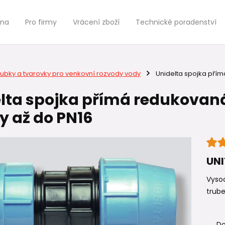
jna
Pro firmy
Vrácení zboží
Technické poradenství
rubky a tvarovky pro venkovní rozvody vody
Unidelta spojka přím
lta spojka přímá redukovan
y až do PN16
UNI
Vysoc
trube
Do