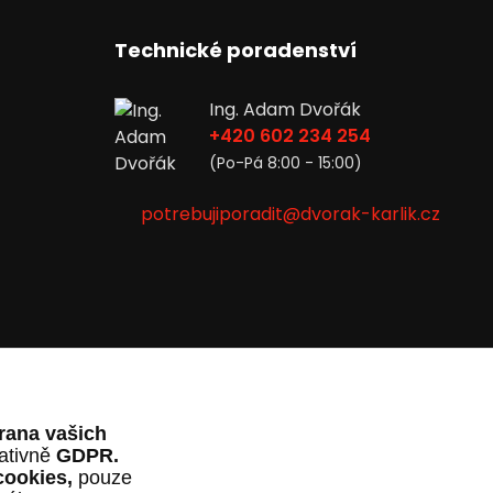
Technické poradenství
Ing. Adam Dvořák
+420 602 234 254
(Po-Pá 8:00 - 15:00)
potrebujiporadit@dvorak-karlik.cz
rana vašich
lativně
GDPR.
cookies,
pouze