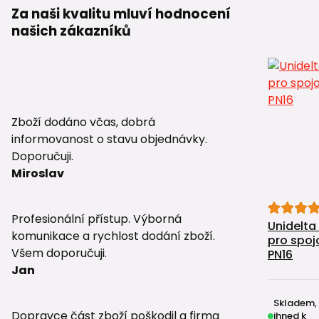
Za naši kvalitu mluví hodnocení
našich zákazníků
Zboží dodáno včas, dobrá
informovanost o stavu objednávky.
Doporučuji.
Miroslav
Profesionální přístup. Výborná
Unidelta
komunikace a rychlost dodání zboží.
pro spoj
Všem doporučuji.
PN16
Jan
Skladem,
Dopravce část zboží poškodil a firma
ihned k