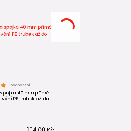
1 hodnocení
 spojka 40 mm přímá
ování PE trubek až do
194,00 Kč