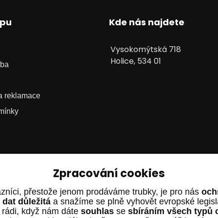
upu
Kde nás najdete
Vysokomýtská 718
Holice, 534 01
tba
 a reklamace
mínky
Zpracování cookies
zníci, přestože jenom prodáváme trubky, je pro nás
och
dat důležitá
a snažíme se plně vyhovět evropské legis
 rádi, když nám dáte
souhlas
se
sbíráním všech typů 