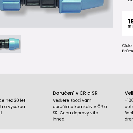
1
151
Číslo
Průmě
Doručení v ČR a SR
Vel
e než 30 let
Veškeré zboží vám
+10
tí a vysokou
doručíme kamkoliv v ČR a
potr
t.
SR. Cenu dopravy víte
šac
ihned.
dre