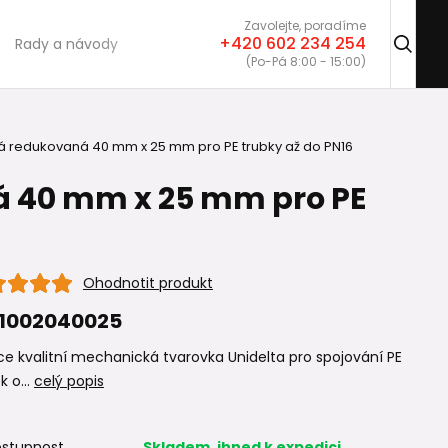
Zavolejte, poradíme
+420 602 234 254
Rady a návody
(Po-Pá 8:00 - 15:00)
á redukovaná 40 mm x 25 mm pro PE trubky až do PN16
á 40 mm x 25 mm pro PE
Ohodnotit produkt
1002040025
e kvalitní mechanická tvarovka Unidelta pro spojování PE
k o...
celý popis
stupnost
Skladem, ihned k expedici