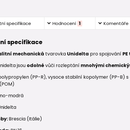
ní specifikace
Hodnocení
1
Komentáře
ní specifikace
alitní mechanická
tvarovka
Unidelta
pro spojování
PE
nidelta jsou
odolné
vůči rozleptání
mnohými chemický
olypropylen (PP-R), vysoce stabilní kopolymer (PP-B) s o
 (POM)
no-modrá
nidelta
oby:
Brescia (Itálie)