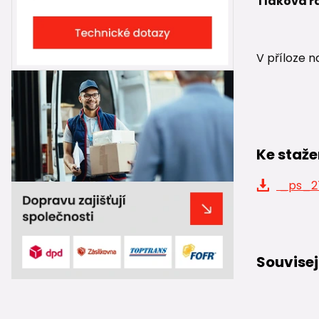
Tlaková ř
V příloze n
Ke staže
_ps_27
Souvisej